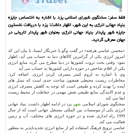
فقط سفر: سخنگوی شورای اسلامی یزد با اشاره به اختصاص جایزه
بنیاد جهانی انرژی به این شهر، اظهار داشت: یزد با دریافت نخستین
جایزه شهر پایدار بنیاد جهانی انرژی بعنوان شهر پایدار تاریخی در
جهان معرفی گردید.
«محسن عباسی هرفته» در گفت وگو با خبرنگار ایسنا، با بیان این كه
امروز انرژی یكی از گرانترین كالاهای دنیا به حساب می آید، اظهار
نمود: وقتی بحث ثروت كشورها در دنیا مطرح می گردد منابع انرژی
یكی از اقلام شاخص در حوزه دارایی كشورها به حساب می آید.
وی با اشاره به لزوم كمتر مصرف كردن انرژی، اضافه كرد:
مخاطرات زیست محیطی همچون مباحث جدی است كه نسل های
آینده را تهدید كرده و طبیعی است كه توجه به كاهش مصرف انرژی
و عدم الایندگی منابع طبیعی نقش مهمی در حفاظت از محیط زیست
ایفا می كند.
سخنگوی شورای اسلامی
شهر
یزد در ادامه اظهار داشت: بنیاد جهانی
انرژی یكی از موسسات بین المللی مستقل جهانی است كه از سال
1999 راه اندازی شده و در حوزه انرژی های مختلف، آب و زمین
فعالیت می كند.
عباسی ترویج فرهنگ استفاده كم از منابع انرژی تجدیدناپذیر به منظور