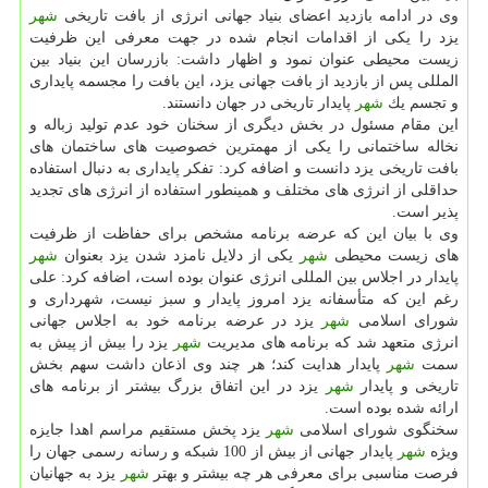
وی در ادامه بازدید اعضای بنیاد جهانی انرژی از بافت تاریخی
شهر
یزد را یكی از اقدامات انجام شده در جهت معرفی این ظرفیت
زیست محیطی عنوان نمود و اظهار داشت: بازرسان این بنیاد بین
المللی پس از بازدید از بافت جهانی یزد، این بافت را مجسمه پایداری
و تجسم یك
شهر
پایدار تاریخی در جهان دانستند.
این مقام مسئول در بخش دیگری از سخنان خود عدم تولید زباله و
نخاله ساختمانی را یكی از مهمترین خصوصیت های ساختمان های
بافت تاریخی یزد دانست و اضافه كرد: تفكر پایداری به دنبال استفاده
حداقلی از انرژی های مختلف و همینطور استفاده از انرژی های تجدید
پذیر است.
وی با بیان این كه عرضه برنامه مشخص برای حفاظت از ظرفیت
های زیست محیطی
شهر
یكی از دلایل نامزد شدن یزد بعنوان
شهر
پایدار در اجلاس بین المللی انرژی عنوان بوده است، اضافه كرد: علی
رغم این كه متأسفانه یزد امروز پایدار و سبز نیست، شهرداری و
شورای اسلامی
شهر
یزد در عرضه برنامه خود به اجلاس جهانی
انرژی متعهد شد كه برنامه های مدیریت
شهر
یزد را بیش از پیش به
سمت
شهر
پایدار هدایت كند؛ هر چند وی اذعان داشت سهم بخش
تاریخی و پایدار
شهر
یزد در این اتفاق بزرگ بیشتر از برنامه های
ارائه شده بوده است.
سخنگوی شورای اسلامی
شهر
یزد پخش مستقیم مراسم اهدا جایزه
ویژه
شهر
پایدار جهانی از بیش از 100 شبكه و رسانه رسمی جهان را
فرصت مناسبی برای معرفی هر چه بیشتر و بهتر
شهر
یزد به جهانیان