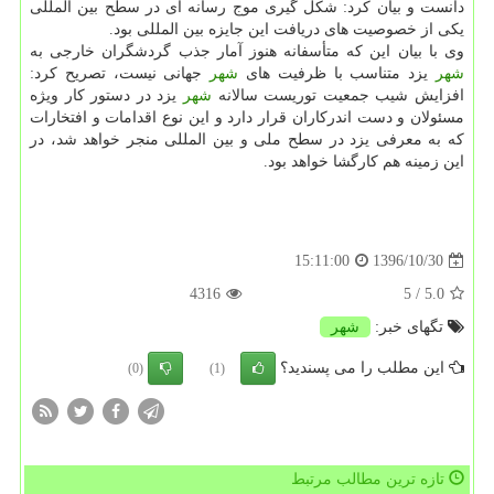
دانست و بیان كرد: شكل گیری موج رسانه ای در سطح بین المللی
یكی از خصوصیت های دریافت این جایزه بین المللی بود.
وی با بیان این كه متأسفانه هنوز آمار جذب گردشگران خارجی به
شهر
یزد متناسب با ظرفیت های
شهر
جهانی نیست، تصریح كرد:
افزایش شیب جمعیت توریست سالانه
شهر
یزد در دستور كار ویژه
مسئولان و دست اندركاران قرار دارد و این نوع اقدامات و افتخارات
كه به معرفی یزد در سطح ملی و بین المللی منجر خواهد شد، در
این زمینه هم كارگشا خواهد بود.
1396/10/30
15:11:00
4316
/ 5
5.0
تگهای خبر:
شهر
این مطلب را می پسندید؟
(0)
(1)
تازه ترین مطالب مرتبط