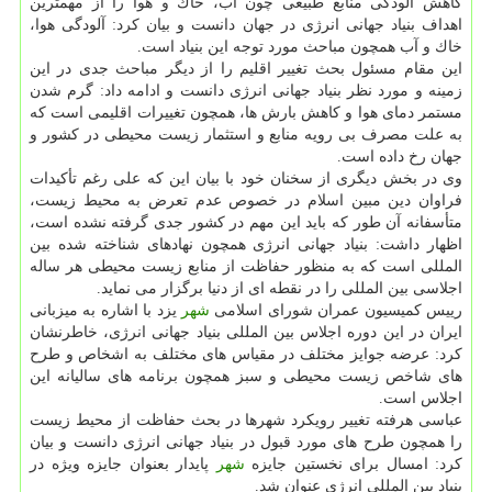
كاهش آلودگی منابع طبیعی چون آب، خاك و هوا را از مهمترین
اهداف بنیاد جهانی انرژی در جهان دانست و بیان كرد: آلودگی هوا،
خاك و آب همچون مباحث مورد توجه این بنیاد است.
این مقام مسئول بحث تغییر اقلیم را از دیگر مباحث جدی در این
زمینه و مورد نظر بنیاد جهانی انرژی دانست و ادامه داد: گرم شدن
مستمر دمای هوا و كاهش بارش ها، همچون تغییرات اقلیمی است كه
به علت مصرف بی رویه منابع و استثمار زیست محیطی در كشور و
جهان رخ داده است.
وی در بخش دیگری از سخنان خود با بیان این كه علی رغم تأكیدات
فراوان دین مبین اسلام در خصوص عدم تعرض به محیط زیست،
متأسفانه آن طور كه باید این مهم در كشور جدی گرفته نشده است،
اظهار داشت: بنیاد جهانی انرژی همچون نهادهای شناخته شده بین
المللی است كه به منظور حفاظت از منابع زیست محیطی هر ساله
اجلاسی بین المللی را در نقطه ای از دنیا برگزار می نماید.
رییس كمیسیون عمران شورای اسلامی
شهر
یزد با اشاره به میزبانی
ایران در این دوره اجلاس بین المللی بنیاد جهانی انرژی، خاطرنشان
كرد: عرضه جوایز مختلف در مقیاس های مختلف به اشخاص و طرح
های شاخص زیست محیطی و سبز همچون برنامه های سالیانه این
اجلاس است.
عباسی هرفته تغییر رویكرد شهرها در بحث حفاظت از محیط زیست
را همچون طرح های مورد قبول در بنیاد جهانی انرژی دانست و بیان
كرد: امسال برای نخستین جایزه
شهر
پایدار بعنوان جایزه ویژه در
بنیاد بین المللی انرژی عنوان شد.