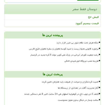
دوستان فقط سفر
فیش حج
قیمت بیسیم کنوود
پربیننده ترین ها
تنگه هرمز تحت نظام عبور بی ضرر قرار دارد
برخورد قانونی محیط زیست با صید کوسه ماهیان و سفره ماهیان خلیج فارس
رشد جمعیت گورخر ایرانی در پارک ملی کویر تولد 5 کره جدید در گرمسار
هزینه نصب نیروگاه خورشیدی خانگی
پربحث ترین ها
امنیت گردشگران و صیانت از طبیعت باید همزمان تامین گردد
آغاز مدیریت آفات در تعدادی از زیستگاه ها
کشف 2 تن چوب تاغ در کوهپایه اصفهان طی 24 ساعت اخیر 8 نفر دستگیر شدند
ساخت وساز در جنگل بدون مجوز ممنوعست