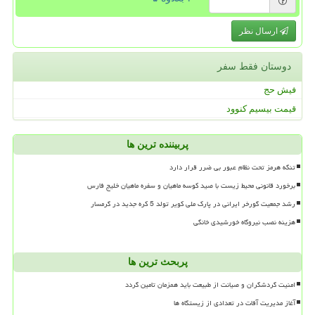
ارسال نظر
دوستان فقط سفر
فیش حج
قیمت بیسیم کنوود
پربیننده ترین ها
تنگه هرمز تحت نظام عبور بی ضرر قرار دارد
برخورد قانونی محیط زیست با صید کوسه ماهیان و سفره ماهیان خلیج فارس
رشد جمعیت گورخر ایرانی در پارک ملی کویر تولد 5 کره جدید در گرمسار
هزینه نصب نیروگاه خورشیدی خانگی
پربحث ترین ها
امنیت گردشگران و صیانت از طبیعت باید همزمان تامین گردد
آغاز مدیریت آفات در تعدادی از زیستگاه ها