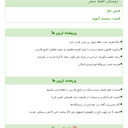
دوستان فقط سفر
فیش حج
قیمت بیسیم کنوود
پربیننده ترین ها
تنگه هرمز تحت نظام عبور بی ضرر قرار دارد
برخورد قانونی محیط زیست با صید کوسه ماهیان و سفره ماهیان خلیج فارس
رشد جمعیت گورخر ایرانی در پارک ملی کویر تولد 5 کره جدید در گرمسار
هزینه نصب نیروگاه خورشیدی خانگی
پربحث ترین ها
خسارت های محیط زیست جنگ در خلیج فارس را مطالبه می نماییم
امنیت گردشگران و صیانت از طبیعت باید همزمان تامین گردد
آغاز مدیریت آفات در تعدادی از زیستگاه ها
کشف 2 تن چوب تاغ در کوهپایه اصفهان طی 24 ساعت اخیر 8 نفر دستگیر شدند