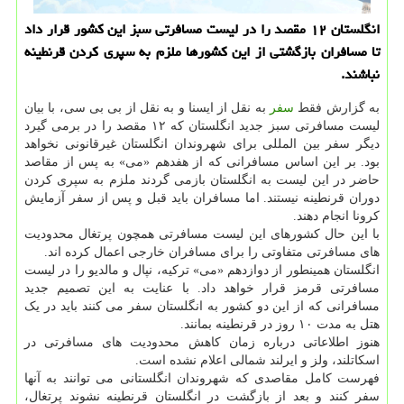
انگلستان ۱۲ مقصد را در لیست مسافرتی سبز این کشور قرار داد
تا مسافران بازگشتی از این کشورها ملزم به سپری کردن قرنطینه
نباشند.
به گزارش فقط
سفر
به نقل از ایسنا و به نقل از بی بی سی، با بیان
لیست مسافرتی سبز جدید انگلستان که ۱۲ مقصد را در برمی گیرد
دیگر سفر بین المللی برای شهروندان انگلستان غیرقانونی نخواهد
بود. بر این اساس مسافرانی که از هفدهم «می» به پس از مقاصد
حاضر در این لیست به انگلستان بازمی گردند ملزم به سپری کردن
دوران قرنطینه نیستند. اما مسافران باید قبل و پس از سفر آزمایش
کرونا انجام دهند.
با این حال کشورهای این لیست مسافرتی همچون پرتغال محدودیت
های مسافرتی متفاوتی را برای مسافران خارجی اعمال کرده اند.
انگلستان همینطور از دوازدهم «می» ترکیه، نپال و مالدیو را در لیست
مسافرتی قرمز قرار خواهد داد. با عنایت به این تصمیم جدید
مسافرانی که از این دو کشور به انگلستان سفر می کنند باید در یک
هتل به مدت ۱۰ روز در قرنطینه بمانند.
هنوز اطلاعاتی درباره زمان کاهش محدودیت های مسافرتی در
اسکاتلند، ولز و ایرلند شمالی اعلام نشده است.
فهرست کامل مقاصدی که شهروندان انگلستانی می توانند به آنها
سفر کنند و بعد از بازگشت در انگلستان قرنطینه نشوند پرتغال،