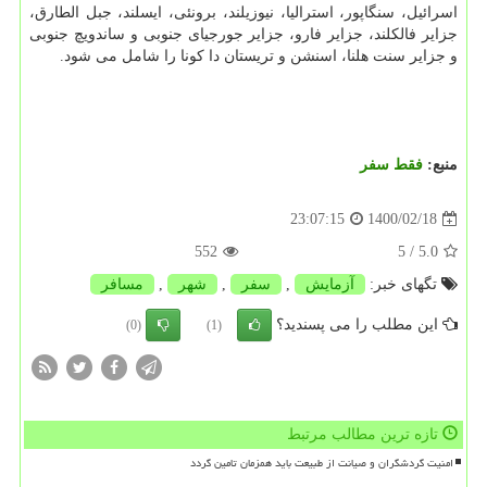
اسرائیل، سنگاپور، استرالیا، نیوزیلند، برونئی، ایسلند، جبل الطارق،
جزایر فالکلند، جزایر فارو، جزایر جورجیای جنوبی و ساندویچ جنوبی
و جزایر سنت هلنا، اسنشن و تریستان دا کونا را شامل می شود.
منبع:
فقط سفر
1400/02/18
23:07:15
552
/ 5
5.0
تگهای خبر:
آزمایش
,
سفر
,
شهر
,
مسافر
این مطلب را می پسندید؟
(0)
(1)
تازه ترین مطالب مرتبط
امنیت گردشگران و صیانت از طبیعت باید همزمان تامین گردد