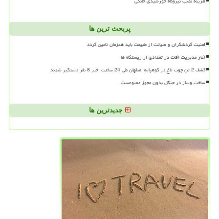
هزینه نصب نیروگاه خورشیدی خانگی
پربحث ترین ها
امنیت گردشگران و صیانت از طبیعت باید همزمان تامین گردد
آغاز مدیریت آفات در تعدادی از زیستگاه ها
کشف 2 تن چوب تاغ در کوهپایه اصفهان طی 24 ساعت اخیر 8 نفر دستگیر شدند
ساخت وساز در جنگل بدون مجوز ممنوعست
جدیدترین ها