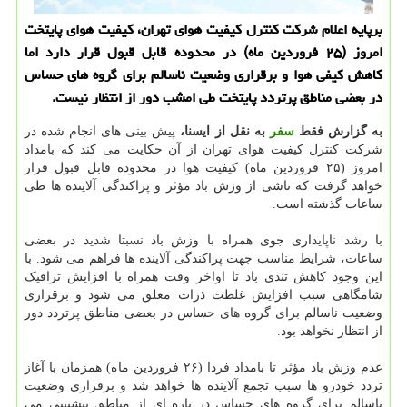
برپایه اعلام شرکت کنترل کیفیت هوای تهران، کیفیت هوای پایتخت
امروز (۲۵ فروردین ماه) در محدوده قابل قبول قرار دارد اما
کاهش کیفی هوا و برقراری وضعیت ناسالم برای گروه های حساس
در بعضی مناطق پرتردد پایتخت طی امشب دور از انتظار نیست.
به گزارش فقط
سفر
به نقل از ایسنا،
پیش بینی های انجام شده در
شرکت کنترل کیفیت هوای تهران از آن حکایت می کند که بامداد
امروز (۲۵ فروردین ماه) کیفیت هوا در محدوده قابل قبول قرار
خواهد گرفت که ناشی از وزش باد مؤثر و پراکندگی آلاینده ها طی
ساعات گذشته است.
با رشد ناپایداری جوی همراه با وزش باد نسبتا شدید در بعضی
ساعات، شرایط مناسب جهت پراکندگی آلاینده ها فراهم می شود. با
این وجود کاهش تندی باد تا اواخر وقت همراه با افزایش ترافیک
شامگاهی سبب افزایش غلظت ذرات معلق می شود و برقراری
وضعیت ناسالم برای گروه های حساس در بعضی مناطق پرتردد دور
از انتظار نخواهد بود.
عدم وزش باد مؤثر تا بامداد فردا (۲۶ فروردین ماه) همزمان با آغاز
تردد خودرو ها سبب تجمع آلاینده ها خواهد شد و برقراری وضعیت
ناسالم برای گروه های حساس در پاره ای از مناطق پیشبینی می