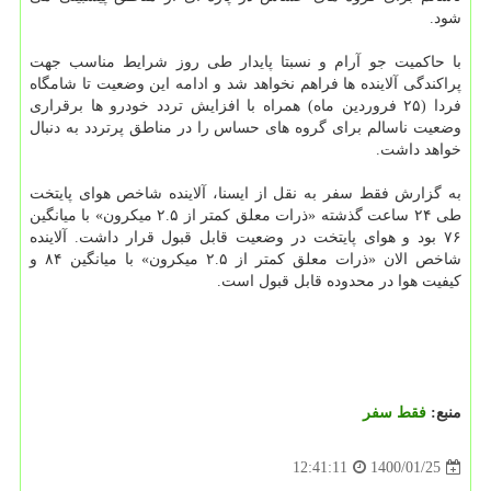
شود.
با حاکمیت جو آرام و نسبتا پایدار طی روز شرایط مناسب جهت
پراکندگی آلاینده ها فراهم نخواهد شد و ادامه این وضعیت تا شامگاه
فردا (۲۵ فروردین ماه) همراه با افزایش تردد خودرو ها برقراری
وضعیت ناسالم برای گروه های حساس را در مناطق پرتردد به دنبال
خواهد داشت.
به گزارش فقط سفر به نقل از ایسنا، آلاینده شاخص هوای پایتخت
طی ۲۴ ساعت گذشته «ذرات معلق کمتر از ۲.۵ میکرون» با میانگین
۷۶ بود و هوای پایتخت در وضعیت قابل قبول قرار داشت. آلاینده
شاخص الان «ذرات معلق کمتر از ۲.۵ میکرون» با میانگین ۸۴ و
کیفیت هوا در محدوده قابل قبول است.
منبع:
فقط سفر
1400/01/25
12:41:11