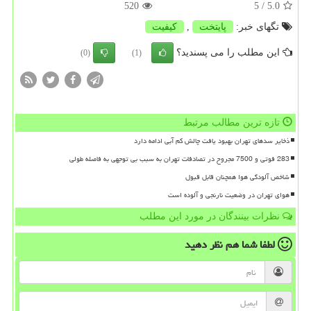
520
/ 5
5.0
تگهای خبر:
پایتخت
,
كیفیت
این مطلب را می پسندید؟
(0)
(1)
تازه ترین مطالب مرتبط
ذخایر سدهای تهران بهبود یافت چالش کم آبی ادامه دارد
283 فوتی و 7500 مجروح در تصادفات تهران به سبب بی توجهی به فاصله طولی
شاخص آلودگی هوا همچنان قابل قبول
هوای تهران در وضعیت نارنجی و آلوده است
نظرات بینندگان در مورد این مطلب
لطفا شما هم
نظر دهید