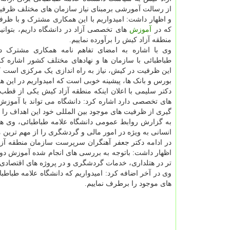
از رسالت آمورشی برمبنای نیاز سازمان های مختلف ظرفی
و اظهار داشت: امیدواریم با این همکاری مشترک و با ظر
که در
آموزش
های تخصصی آزاد در دانشگاه داریم، بتوانیم
منطقه آزاد کیش را برآورده نماییم.
وی با اشاره به امضای تفاهم نامه همکاری مشترک دا
طباطبائی با سازمان ها و نهادهای مختلف کشور اشاره کرد
این ظرفیت در کیش، نیاز به راه اندازی یک مرکزی است که
بورس و بانک ها، پیشینه خوبی است که امیدواریم در این ه
دکتر سلیمی با اعلان اینکه منطقه آزاد کیش یکی از قط
های تخصصی دارد اشاره کرد: دانشگاه می تواند با آموز
گیری از ظرفیت های موجود بین المللی خود این اهداف را بر
به گزارش روابط عمومی دانشگاه علامه طباطبائی، وی هم
انسانی به ویژه در امور مالی و گردشگری را از مهم تری
در ادامه دکتر جعفر آهنگران سرپرست سازمان منطقه آزا
اظهار داشت: باتوجه به بررسی های انجام شده آموزش دو
تر در هتلداری، خدمات گردشگری و در پروژه های اقتصادی
وی در آخر اضافه کرد: امیدواریم که دانشگاه علامه طباطبائ
های موجود را برطرف نماییم.