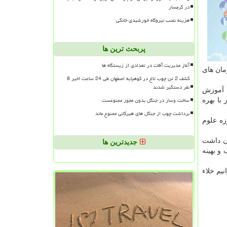
در گرمسار
هزینه نصب نیروگاه خورشیدی خانگی
پربحث ترین ها
آغاز مدیریت آفات در تعدادی از زیستگاه ها
مان های
کشف 2 تن چوب تاغ در کوهپایه اصفهان طی 24 ساعت اخیر 8
نفر دستگیر شدند
ه آموزش
ساخت وساز در جنگل بدون مجوز ممنوعست
با بهره
برداشت چوب از جنگل های هیرکانی ممنوع ماند
زه علوم
ان داشت
جدیدترین ها
و بهینه
نیم خلاء