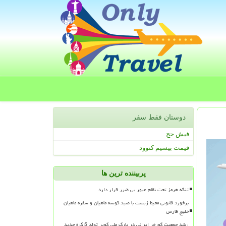
دوستان فقط سفر
فیش حج
قیمت بیسیم کنوود
پربیننده ترین ها
تنگه هرمز تحت نظام عبور بی ضرر قرار دارد
برخورد قانونی محیط زیست با صید کوسه ماهیان و سفره ماهیان
خلیج فارس
رشد جمعیت گورخر ایرانی در پارک ملی کویر تولد 5 کره جدید