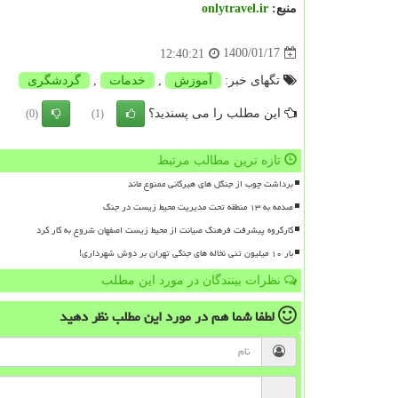
منبع:
onlytravel.ir
1400/01/17
12:40:21
تگهای خبر:
آموزش
,
خدمات
,
گردشگری
این مطلب را می پسندید؟
(0)
(1)
تازه ترین مطالب مرتبط
برداشت چوب از جنگل های هیرکانی ممنوع ماند
صدمه به ۱۳ منطقه تحت مدیریت محیط زیست در جنگ
کارگروه پیشرفت فرهنگ صیانت از محیط زیست اصفهان شروع به کار کرد
بار ۱۰ میلیون تنی نخاله های جنگی تهران بر دوش شهرداری!
نظرات بینندگان در مورد این مطلب
لطفا شما هم
در مورد این مطلب
نظر دهید