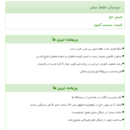
دوستان فقط سفر
فیش حج
قیمت بیسیم کنوود
پربیننده ترین ها
تنگه هرمز تحت نظام عبور بی ضرر قرار دارد
برخورد قانونی محیط زیست با صید کوسه ماهیان و سفره ماهیان خلیج فارس
رشد جمعیت گورخر ایرانی در پارک ملی کویر تولد 5 کره جدید در گرمسار
هزینه نصب نیروگاه خورشیدی خانگی
پربحث ترین ها
آغاز مدیریت آفات در تعدادی از زیستگاه ها
کشف 2 تن چوب تاغ در کوهپایه اصفهان طی 24 ساعت اخیر 8 نفر دستگیر شدند
ساخت وساز در جنگل بدون مجوز ممنوعست
برداشت چوب از جنگل های هیرکانی ممنوع ماند