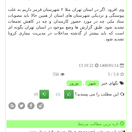
وی افزود: اگر در استان تهران مثلا ۲ شهرستان قرمز داریم به علت
پیوستگی و نزدیکی شهرستان های استان از همین حالا باید مصوبات
ستاد ملی چه در مورد حضور کارمندان و چه در کاهش تجمعات
تشدید شود. طبق گزارش ها وضع موجود در استان تهران بگونه ای
است که باید بیشتر از گذشته مداخلات در مدیریت بیماری کرونا
تشدید شود.
1400/01/14
13:19:22
556
/ 5
5.0
تگهای خبر:
شهر
,
نوروز
این مطلب را می پسندید؟
(0)
(1)
تازه ترین مطالب مرتبط
کشف 2 تن چوب تاغ در کوهپایه اصفهان طی 24 ساعت اخیر 8 نفر دستگیر شدند