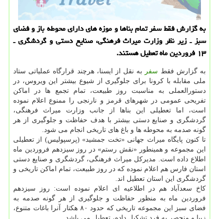
به گزارش فقط سفر تمام بناها و موزه های دارای محوطه باز و فضای
سبز ـ زیر نظر وزارت میراث فرهنگی، صنایع دستی و گردشگری ـ
۱۳ فروردین ماه تعطیل هستند.
به گزارش فقط
سفر
به نقل از ایسنا، هرچند قرارگاه عملیاتی ستاد
ملی مقابله با کرونا برای جلوگیری از شیوع بیشتر این ویروس، در
دستورالعملی به مناسبت روز طبیعت، تمام تجمع ها در اماکن
تفریحی عمومی در شهرهای قرمز و نارنجی را ممنوع اعلام نموده
است، اما تعطیلی این بناها از جانب وزارت میراث فرهنگی،
گردشگری و صنایع دستی بیشتر با هدف حفاظت و جلوگیری از هر
گونه صدمه به محوطه ها و باغ های تاریخی انجام می شود.
تا کنون پایگاه میراث جهانی «تخت جمشید» (پرسپولیس) از تعطیلی
این مجموعه و همینطور «نقش رستم» در روز سیزدهم فروردین ماه
اطلاع داده است. مدیرکل میراث فرهنگی، گردشگری و صنایع دستی
استان فارس هم اعلام نموده که در روز طبیعت، تمام اماکن تاریخی و
گردشگری این استان تعطیل اند.
کاخ سعدآباد هم در اطلاعیه ای اعلام نموده است: روز سیزدهم
فروردین ماه به منظور حفاظت و جلوگیری از هر گونه صدمه به
فضای سبز این مجموعه تاریخی که حدود ۸۰ هکتار آنرا باغات متنوع،
زیبا و منحصر به فرد تشکیل داده، تعطیل می باشد.