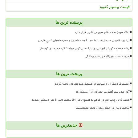
قیمت بیسیم کنوود
پربیننده ترین ها
تنگه هرمز تحت نظام عبور بی ضرر قرار دارد
برخورد قانونی محیط زیست با صید کوسه ماهیان و سفره ماهیان خلیج فارس
رشد جمعیت گورخر ایرانی در پارک ملی کویر تولد 5 کره جدید در گرمسار
هزینه نصب نیروگاه خورشیدی خانگی
پربحث ترین ها
امنیت گردشگران و صیانت از طبیعت باید همزمان تامین گردد
آغاز مدیریت آفات در تعدادی از زیستگاه ها
کشف 2 تن چوب تاغ در کوهپایه اصفهان طی 24 ساعت اخیر 8 نفر دستگیر شدند
ساخت وساز در جنگل بدون مجوز ممنوعست
جدیدترین ها