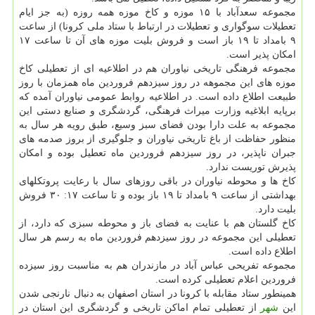
مجموعه سعدآباد با ۱۵ موزه و کاخ موزه همه روزه (به جز ایام
تعطیلات سوگواری و تعطیلات در ارتباط با ستاد ملی کرونا) از ساعت
۹ بامداد تا ۱۹ باز است و فروش بلیت موزه های آن تا ساعت ۱۷
امکان پذیر است.
مجموعه فرهنگی تاریخی نیاوران هم در اطلاعیه ای از تعطیلی کاخ
موزه های این مجموهه در روز سیزدهم فروردین ماه همزمان با روز
طبیعت اطلاع داده است. در اطلاعیه روابط عمومی نیاوران آمده که
برپایه ابلاغیه وزارت میراث فرهنگی، گردشگری و صنایع دستی این
مجموعه به علت دارا بودن فضای سبز وسیع، طبق رویه هر سال به
منظور حفاظت از باغ تاریخی نیاوران و جلوگیری از بروز صدمه های
جبران ناپذیر، در روز سیزدهم فروردین ماه تعطیل بوده و امکان
پذیرش توریست ندارد.
کاخ ها و محوطه نیاوران در باقی روزهای سال با رعایت پروتکلهای
بهداشتی از ساعت ۹ بامداد تا ۱۹ باز بوده و تا ساعت ۱۷: ۳۰ فروش
بلیت دارد.
کاخ گلستان هم با عنایت به فضای باز و محوطه سبزی که دارد، از
تعطیلی این مجموعه در روز سیزدهم فروردین ماه به رسم هر سال
اطلاع داده است.
مجموعه تفریحی عباس آباد در مازندران هم به مناسبت روز سیزده
فروردین اعلام تعطیلی کرده است.
همینطور ستاد مقابله با کرونا در استان اصفهان به دنبال نارنجی شدن
این
شهر
از تعطیلی تمام اماکن تاریخی و گردشگری این استان در