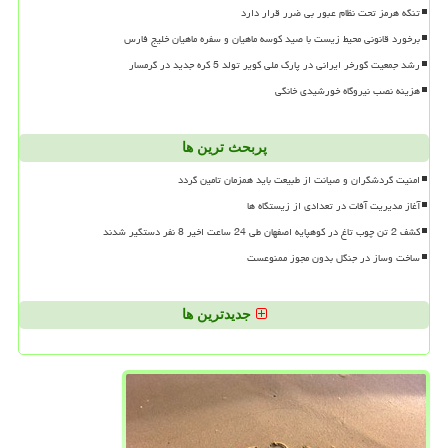
تنگه هرمز تحت نظام عبور بی ضرر قرار دارد
برخورد قانونی محیط زیست با صید کوسه ماهیان و سفره ماهیان خلیج فارس
رشد جمعیت گورخر ایرانی در پارک ملی کویر تولد 5 کره جدید در گرمسار
هزینه نصب نیروگاه خورشیدی خانگی
پربحث ترین ها
امنیت گردشگران و صیانت از طبیعت باید همزمان تامین گردد
آغاز مدیریت آفات در تعدادی از زیستگاه ها
کشف 2 تن چوب تاغ در کوهپایه اصفهان طی 24 ساعت اخیر 8 نفر دستگیر شدند
ساخت وساز در جنگل بدون مجوز ممنوعست
جدیدترین ها