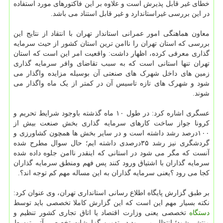
خطای غیر قابل پذیرش است و علاوه بر این فاکتورهای مورد استفاده
در این بررسی غیراستاندارد و غیر قابل استناد می باشد.
معاون هماهنگی امور عمرانی استاندار تهران با انتقاد از نتایج این
بررسی که استان تهران را ناامن ترین استان کشور از حیث سرمایه
گذاری معرفی کرده، اظهار داشت: واقعیت امر این است که استان
تهران تنها استانی است که به سبب تقاضای وافر سرمایه گذاری
زمین های داخل شهرک های صنعتی آن بوسیله مزایده واگذار می
شود و شهرک های تازه تاسیس آن در کمتر از یک ماه واگذار می
شوند.
عسگری اشاره کرد: در طول ۱۰ ماه گذشته باوجود شرایط تحریم و
کرونا جواز ساخت کارهای سرمایه گذاری بخش صنعت بیش از
۱۰۰درصد رشد داشته است و در سایر بخش ها همچون کشاورزی و
گردشگری نیز رشد ۳۵درصدی داشته ایم؛ حال سوال مطرح شده
آنست که مگر می شود در استانی که اینقدر ناامن جلوه داده شده
سرمایه گذاران با اشتیاق ورود کنند پس فهم ومنطق سرمایه گذاران
کجا می رود ؟یعنی سرمایه گذاران به این مساله مهم کم توجه اند؟.
بر طبق گزارش پایگاه اطلاع رسانی استانداری تهران، وی عنوان کرد:
نکته بسیار مهم این است که این گزارش کاملا تخصصی باید توسط
دستگاه
تخصصی یعنی وزارت اقتصاد یا اتاق تجاری کشور تنظیم و
منتشر شود؛ انتظار می رود در تدوین گزارشات تخصصی آتی توسط