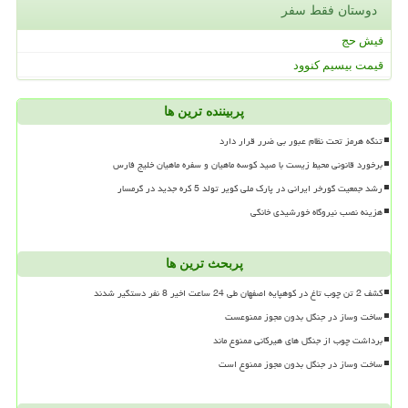
دوستان فقط سفر
فیش حج
قیمت بیسیم کنوود
پربیننده ترین ها
تنگه هرمز تحت نظام عبور بی ضرر قرار دارد
برخورد قانونی محیط زیست با صید کوسه ماهیان و سفره ماهیان خلیج فارس
رشد جمعیت گورخر ایرانی در پارک ملی کویر تولد 5 کره جدید در گرمسار
هزینه نصب نیروگاه خورشیدی خانگی
پربحث ترین ها
کشف 2 تن چوب تاغ در کوهپایه اصفهان طی 24 ساعت اخیر 8 نفر دستگیر شدند
ساخت وساز در جنگل بدون مجوز ممنوعست
برداشت چوب از جنگل های هیرکانی ممنوع ماند
ساخت وساز در جنگل بدون مجوز ممنوع است