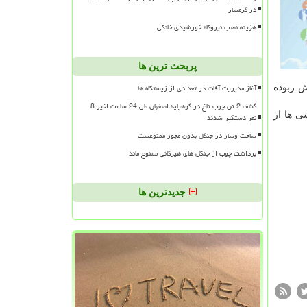
در گرمسار
هزینه نصب نیروگاه خورشیدی خانگی
پربحث ترین ها
آغاز مدیریت آفات در تعدادی از زیستگاه ها
یش ربوده
کشف 2 تن چوب تاغ در کوهپایه اصفهان طی 24 ساعت اخیر 8
ارزش دارند. این نقاشی ها از
نفر دستگیر شدند
ساخت وساز در جنگل بدون مجوز ممنوعست
برداشت چوب از جنگل های هیرکانی ممنوع ماند
جدیدترین ها