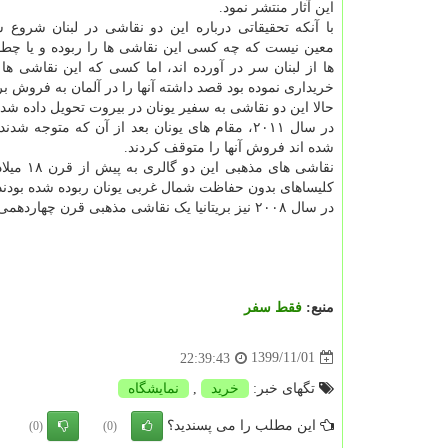
این آثار منتشر نمود.
با آنکه تحقیقاتی درباره این دو نقاشی در لبنان شروع
معین نیست که چه کسی این نقاشی ها را ربوده و یا چطو
ها از لبنان سر در آورده اند، اما کسی که این نقاشی ها
خریداری نموده بود قصد داشته آنها را در آلمان به فروش بر
حالا این دو نقاشی به سفیر یونان در بیروت تحویل داده شده 
در سال ۲۰۱۱، مقام های یونان بعد از آن که متو
شده اند فروش آنها را متوقف کردند.
کلیساهای بدون حفاظت شمال غربی یونان ربوده شده بودند
در سال ۲۰۰۸ نیز بریتانیا یک نقاشی مذهبی قرن چهاردهمی را که از کلیسایی در یونان ربوده شده بود به این کشور بازگرداند.
منبع:
فقط سفر
1399/11/01
22:39:43
تگهای خبر:
خرید
,
نمایشگاه
این مطلب را می پسندید؟
(0)
(0)