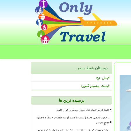
دوستان فقط سفر
فیش حج
قیمت بیسیم کنوود
پربیننده ترین ها
تنگه هرمز تحت نظام عبور بی ضرر قرار دارد
برخورد قانونی محیط زیست با صید کوسه ماهیان و سفره ماهیان
خلیج فارس
رشد جمعیت گورخر ایرانی در پارک ملی کویر تولد 5 کره جدید