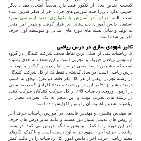
گذشت چندین سال از کنکور قصد دارد مجدداً امتحان دهد ، دیگر
اهمیتی ندارد ، زیرا همه آموزش های حرف آخر از صفر شروع شده
است. البته
حرف آخر آموزش با تکنولوژی جدید انیمیشنی
مورد
استقبال دانش آموزان دبیرستانی نیز قرار گرفت و همین امر منجر
به تولید و تمایل بسته های دوره های ابتدایی و متوسطه اول حرف
آخر نیز شده است.
تاثیر شهودی سازی در درس ریاضی
ک ریاضیات یکی از اصلی ترین نقاط ضعف شرکت کنندگان در گروه
آزمایشی ریاضی فیزیک و تجربی است و این ضعف به حدی رسیده
است که بیشترین درصد منفی در بین تمام دروس کنکور مربوط به
درس ریاضی است. در سال گذشته ، فقط 2٪ از کل شرکت کنندگان
در رشته تجربی (یعنی از هر 100 نفر فقط دو نفر) موفق به کسب
درصد بیشتر از 50 در این درس شدند و تعداد افرادی که درصد منفی
در آزمون ورودی ریاضیات 48٪ از کل شرکت کنندگان شرکت کننده
در رشته های تجربی بودند و این منجر به یک انحراف معیار در
ریاضیات شده و اهمیت آن را بسیار افزایش داده است.
اما مهندس منتظری و مهندس قاسمی در آموزش ریاضیات حرف آخر
از روش های قدیمی بسیار دور هستند و مانند سایر درس های حرف
آخر این دوره را با کمک انیمیشن و الگو تدریس می کنند. در بسته
ریاضیات حرف آخر ، شهود نیز به اوج رسیده است و با کمک الگوهای
معلم ریاضی حرف اخر ، دانش آموز کل ریاضیات را در قالب کمتر