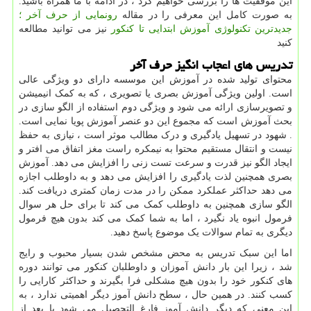
این موفقیت ها را بررسی خواهیم کرد ، در ادامه با ما همراه باشید.
به صورت کامل این معرفی را در مقاله
رونمایی از حرف آخر ؛
جدیدترین تکنولوژی آموزش ابتدایی تا کنکور
نیز می توانید مطالعه
کنید
تدریس های اعجاب انگیز حرف آخر
محتوای تولید شده در آموزش این موسسه دارای دو ویژگی عالی
است. اولین ویژگی آموزش بصری یا تصویری ، که به کمک انیمیشن
و تصویرسازی ارائه می شود و ویژگی دوم استفاده از الگو سازی در
بحث آموزش است که مجموع این دو عنصر آموزش پویا نمایی است.
. شهود در تسهیل یادگیری و درک مطالب موثر است ، نیازی به حفظ
نیست و انتقال مستقیم محتوا به نیمکره راست مغز اتفاق می افتر و
ایجاد الگو نیز قدرت و سرعت تست زنی را افزایش می دهد. آموزش
بصری همچنین لذت یادگیری را افزایش می دهد و به داوطلب اجازه
می دهد حداکثر عملکرد ممکن را در مدت زمان کمتری دریافت کند.
الگو سازی همچنین به داوطلب کمک می کند تا برای حل هر سوال
فرمول انبوه یاد نگیرد ، اما به شما کمک می کند بدون هیچ فرمول
دیگری به تمام سوالات یک موضوع پاسخ دهید.
اما این سبک تدریس به محض مشخص شدن بسیار محبوب و رایج
شد ، زیرا این بار دانش آموزان و داوطلبان کنکور می توانند دوره
های کنکور خود را بدون هیچ مشکلی فرا بگیرند و حداکثر کارایی را
کسب کنند. در همین حال ، سطح دانش آموز دیگر اهمیتی ندارد ، به
این معنی که دیگر دانش آموز فارغ التحصیل می شود یا بعد از