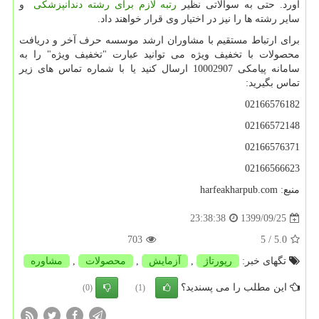
آورد. حتی به سوالاتی نظیر
رتبه لازم برای رشته دندانپزشکی
و
سایر رشته ها را نیز در اختیار وی قرار خواهند داد.
برای ارتباط مستقیم با مشاوران ارشد موسسه حرف آخر و دریافت
محصولات با تخفیف ویژه می توانید عبارت "تخفیف ویژه" را به
سامانه پیامکی 10002907 ارسال کنید یا با شماره تماس های زیر
تماس بگیرید:
02166576182
02166572148
02166576371
02166566623
منبع:
harfeakharpub.com
1399/09/25
23:38:38
703
/ 5
5.0
تگهای خبر:
رپورتاژ
,
آزمایش
,
محصولات
,
مشاوره
این مطلب را می پسندید؟
(0)
(1)