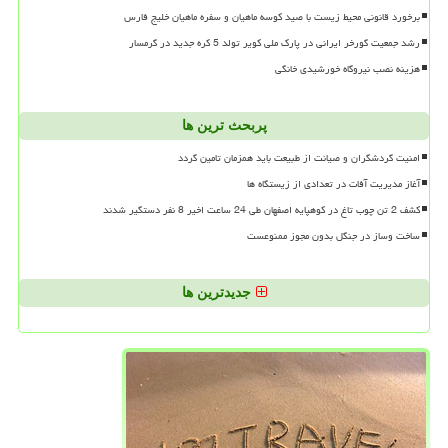
برخورد قانونی محیط زیست با صید کوسه ماهیان و سفره ماهیان خلیج فارس
رشد جمعیت گورخر ایرانی در پارک ملی کویر تولد 5 کره جدید در گرمسار
هزینه نصب نیروگاه خورشیدی خانگی
پربحث ترین ها
امنیت گردشگران و صیانت از طبیعت باید همزمان تامین گردد
آغاز مدیریت آفات در تعدادی از زیستگاه ها
کشف 2 تن چوب تاغ در کوهپایه اصفهان طی 24 ساعت اخیر 8 نفر دستگیر شدند
ساخت وساز در جنگل بدون مجوز ممنوعست
جدیدترین ها