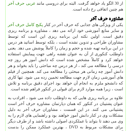
از 30 الگو یاد خواهد گرفت. البته برای دروسی مانند
عربی حرف آخر
هم چنین اتفاقی رخ داده است.
مشاوره حرف آخر
یکی از ویژگی های جذابی که حرف آخر در کنار
پکبج کامل حرف آخر
و سایر منابع آموزشی خود ارائه می دهد ، مشاوره و برنامه ریزی
دقیق است. اولین نکته این برنامه ریزی این است که توسط
مشاوران طراحی و تدوین نشده است ، بلکه توسط اساتید هر درس
در این برنامه تهیه شده و حجم و زمان را کاملاً پوشش می دهد. یعنی
داوطلب کنکوری از آن به عنوان نقشه راهی جهت پیمایش استفاده
خواهد کرد و کاملاً مشخص شده است که دانش آموز هر روز چه
درسی را مطالعه می کند ، از هر درس چه مباحثی را باید بخواند و هر
دانش آموز چه زمانی هر مبحثی را مطالعه می کند. همچنین از فیلم
های آموزشی زمان لازم جهت مطالعه تخمین زده می شود. تنها کاری
که دانشجو ملزم به انجام آن خواهد بود اجرای دقیق برنامه و تلاش
است ، زیرا همه موارد لازم برای قبولی در کنکور فراهم شده است.
علاوه بر برنامه ریزی هایی که به داوطلب داده می شود ، افرادب به
عنوان پشتیبان در کنکور که همان دپارتمان مشاوره حرف آخر است
پشتیبانی می کنند. در این قسمت ، مشاوران حرف آخر به دلیل
مشکلات وی در کنار دانش آموز خواهند بود و راهنمایی های لازم را به
وی می دهند تا بتواند با عملکردی اصولی داشته باشد و از طرف دیگر
برای مشکلات مربوط به
DVD
، بهترین عملکرد ممکن را بدست