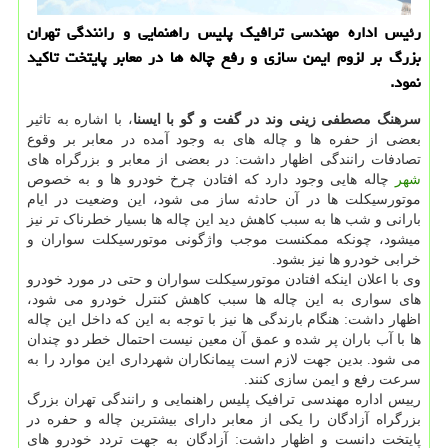
رئیس اداره مهندسی ترافیک پلیس راهنمایی و رانندگی تهران
بزرگ بر لزوم ایمن سازی و رفع چاله ها در معابر پایتخت تاکید
نمود.
سرهنگ مصطفی زینی وند در گفت و گو با ایسنا
، با اشاره به تاثیر
بعضی از حفره ها و چاله های به وجود آمده در معابر بر وقوع
تصادفات رانندگی اظهار داشت: در بعضی از معابر و بزرگراه های
شهر
چاله هایی وجود دارد که افتادن چرخ خودرو ها و به خصوص
موتورسیکلت ها در آن حادثه ساز می شود، این وضعیت در ایام
بارانی و شب ها به سبب کاهش دید این چاله ها بسیار خطرناک تر نیز
میشود، چونکه ممکنست موجب واژگونی موتورسیکلت سواران و
خرابی خودرو ها نیز بشود.
وی با اعلان اینکه افتادن موتورسیکلت سواران و حتی در مورد خودرو
های سواری به این چاله ها سبب کاهش کنترل خودرو می شود،
اظهار داشت: هنگام بارندگی ها نیز با توجه به این که داخل این چاله
ها با آب باران پر شده و عمق آن معین نیست احتمال خطر دو چندان
می شود. بدین جهت لازم است پیمانکاران شهرداری این موارد را به
سرعت رفع و ایمن سازی کنند.
رییس اداره مهندسی ترافیک پلیس راهنمایی و رانندگی تهران بزرگ
بزرگراه آزادگان را یکی از معابر دارای بیشترین چاله و حفره در
پایتخت دانست و اظهار داشت: آزادگان به جهت تردد خودرو های