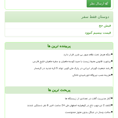
ارسال نظر
دوستان فقط سفر
فیش حج
قیمت بیسیم کنوود
پربیننده ترین ها
تنگه هرمز تحت نظام عبور بی ضرر قرار دارد
برخورد قانونی محیط زیست با صید کوسه ماهیان و سفره ماهیان خلیج فارس
رشد جمعیت گورخر ایرانی در پارک ملی کویر تولد 5 کره جدید در گرمسار
هزینه نصب نیروگاه خورشیدی خانگی
پربحث ترین ها
آغاز مدیریت آفات در تعدادی از زیستگاه ها
کشف 2 تن چوب تاغ در کوهپایه اصفهان طی 24 ساعت اخیر 8 نفر دستگیر شدند
ساخت وساز در جنگل بدون مجوز ممنوعست