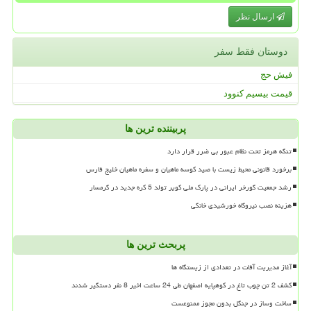
ارسال نظر
دوستان فقط سفر
فیش حج
قیمت بیسیم کنوود
پربیننده ترین ها
تنگه هرمز تحت نظام عبور بی ضرر قرار دارد
برخورد قانونی محیط زیست با صید کوسه ماهیان و سفره ماهیان خلیج فارس
رشد جمعیت گورخر ایرانی در پارک ملی کویر تولد 5 کره جدید در گرمسار
هزینه نصب نیروگاه خورشیدی خانگی
پربحث ترین ها
آغاز مدیریت آفات در تعدادی از زیستگاه ها
کشف 2 تن چوب تاغ در کوهپایه اصفهان طی 24 ساعت اخیر 8 نفر دستگیر شدند
ساخت وساز در جنگل بدون مجوز ممنوعست