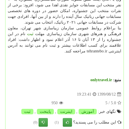
نفر منتخب این مسابقات جوایز نقدی اهدا می شود، افزود: برخی از
نفرات منتخب این جشنواره، امکان حضور در دوره های تخصصی
مسابقات جهانی رباتیک سال آینده را دارند و از بین آنها، افرادی جهت
شرکت در مسابقات جهانی ۲۰۲۱ رباتیک، انتخاب می شوند.
بنا براعلام روابط عمومی سازمان زیباسازی شهر تهران، معاون
فرهنگی و هنرهای شهری سازمان زیباسازی مهلت
ثبت
نام در این
جشنواره را از ۱۳ آبان تا ۱۶ آذر اعلام نمود و اظهار داشت: افراد
علاقمند برای کسب اطلاعات بیشتر و ثبت نام می توانند به آدرس
اینترنتی tehrantebo.ir مراجعه کنند.
منبع:
onlytravel.ir
1399/08/12
19:23:41
950
/ 5
5.0
تگهای خبر:
آموزش
,
اینترنت
,
پایتخت
,
ثبت
این مطلب را می پسندید؟
(0)
(1)