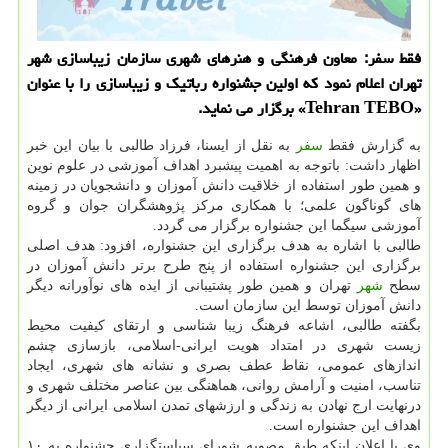
فقط سفر: معاون فرهنگی و هنرهای شهری سازمان زیباسازی شهر
تهران اعلام نمود كه اولین جشنواره رباتیك و زیباسازی را با عنوان
«Tehran TEBO» برگزار می نماید.
به گزارش فقط
سفر
به نقل از ایسنا، فرزاد طالبی با بیان این خبر
اظهار داشت: باتوجه به اهمیت پیشبرد اهداف آموزشی در علوم نوین
و همین طور استفاده از خلاقیت دانش آموزان و دانشجویان در زمینه
های گوناگون علمی؛ با همکاری مرکز پژوهشگران جوان و گروه
آموزشی سیگما این جشنواره برگزار می گردد.
طالبی با اشاره به هدف برگزاری این جشنواره، افزود: هدف اصلی
برگزاری این جشنواره استفاده از پنج طرح برتر دانش آموزان در
سطح
شهر
تهران و همین طور پشتیبانی از ایده های نوآورانه دیگر
دانش آموزان توسط این سازمان است.
بگفته طالبی، اشاعه فرهنگ زیبا شناسی و ارتقای کیفیت محیط
زیست شهری در امتداد هویت ایرانی-اسلامی، بازسازی چشم
اندازهای عمومی، نقاط عطف بصری و نشانه های شهری، ایجاد
تناسب، امنیت و آرامش روانی، هماهنگی بین عناصر مختلف شهری و
درنهایت ارج نهادن به زندگی و ارزشهای تمدن اسلامی ایرانی از دیگر
اهداف این جشنواره است.
وی با اعلان اینکه طبق مصوبه شورای سیاستگزاری جشنواره به ۱۰