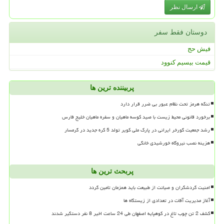
ارسال نظر
دوستان فقط سفر
فیش حج
قیمت بیسیم کنوود
پربیننده ترین ها
تنگه هرمز تحت نظام عبور بی ضرر قرار دارد
برخورد قانونی محیط زیست با صید کوسه ماهیان و سفره ماهیان خلیج فارس
رشد جمعیت گورخر ایرانی در پارک ملی کویر تولد 5 کره جدید در گرمسار
هزینه نصب نیروگاه خورشیدی خانگی
پربحث ترین ها
امنیت گردشگران و صیانت از طبیعت باید همزمان تامین گردد
آغاز مدیریت آفات در تعدادی از زیستگاه ها
کشف 2 تن چوب تاغ در کوهپایه اصفهان طی 24 ساعت اخیر 8 نفر دستگیر شدند