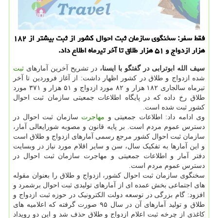
فقط سفر: سخنگوی سازمان ثبت احوال كشور از ثبت بیشتر از ۱۸۲
هزار ازدواج و ۵۱ هزار طلاق تا آخر تیرماه اطلاع داد.
سیف الله ابوترابی در گفتگو با ایسنا،
در تشریح آخرین آمارهای
ثبت
شده ازدواج و طلاق در کشور اظهار داشت: از آغاز فروردین تا آخر
تیرماه سالجاری ۱۸۲ هزار و ۸۲ مورد ازدواج و ۵۱ هزار و ۳۷۱ مورد
طلاق رخ داده که در پایگاه اطلاعات جمعیتی سازمان ثبت احوال
کشور ثبت شده است.
وی ادامه داد: اطلاعات جمعیتی و
مهاجرت
سازمان ثبت احوال در
دسترس عموم مردم است. بر پایه قانون و مصوبه شورایعالی آمار،
سازمان ثبت احوال کشور مرجع رسمی آمارهای ازدواج و طلاق است
و این آمارها به تفکیک سال، سن و سایر اقلام مورد نیاز در وبسایت
دفتر آمار و اطلاعات جمعیتی و مهاجرت سازمان ثبت احوال در
دسترس عموم مردم است.
سخنگوی سازمان ثبت احوال کشور، ازدواج و طلاق را بعنوان مقوله
های اجتماعی بخش عمده ای از آمارهای تولیدی ثبت احوال برشمرد و
افزود: گام بزرگی در توسعه دولت الکترونیک در حوزه ثبت ازدواج و
طلاق و تولید آمارهای آن در سال ۹۵ صورت گرفته که اعلامیه های
کاغذی از چرخه ثبت اعلام ازدواج و طلاق حذف شد و این دو رویداد