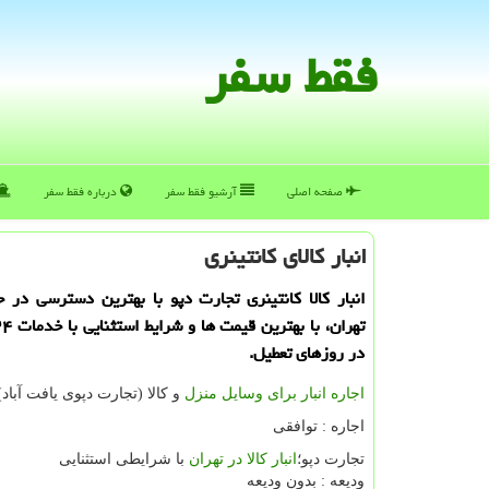
فقط سفر
صفحه اصلی
آرشیو فقط سفر
درباره فقط سفر
انبار كالای كانتینری
انبار كالا كانتینری تجارت دپو با بهترین دسترسی در
در روزهای تعطیل.
اجاره انبار برای وسایل منزل
و کالا (تجارت دپوی یافت آباد)
اجاره : توافقی
تجارت دپو؛
انبار کالا در تهران
با شرایطی استثنایی
ودیعه : بدون ودیعه