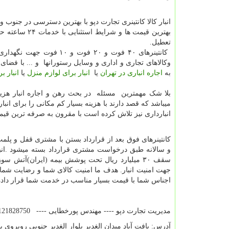
انبار کالا کانتینری تجارت دپو با بهترین دسترسی در جنوب و
بهترین قیمت ها و شرایط است
تعطیل.
کانتینرهای ۴۰ فوت و ۲۰ فوت و ۱۰ فوت
وکالاهای تجاری و اداری و وسایل رستورانها و ... با فضا
به
اجاره انباری در تهران
یا
انبار برای لوازم منزل
یا
انبار ب
بلا شک مهمترین مسئله در بحث رهن و اجاره انبار هزین
میباشد که قصد دارند با هزینه بسیار کم مکانی را برای انبا
انبارداری نیز تلاش کرده است با مقرون به صرفه ترین قیمت
کانتینرهای فوق بعد از قرارداد بستن با مشتری قفل و پلمپ
و سالانه طبق درخواست مشتری قرارداد بسته میشود .انبار د
سقف ۳۰ میلیارد ریال تحت پوشش بیمه (ایران)آتش 
جهت امنیت انبار. هدف ما امنیت کالای شما و رضایت شما
اجناس شما با قیمت بسیار مناسب در خدمت شما قرار داد
مدیریت تجارت دپو ---- مهندس پورخطایی ---- 09121828750
آدرس: یافت آباد میدان الغدیر بلوار الغدیر جنوبی روبروی 