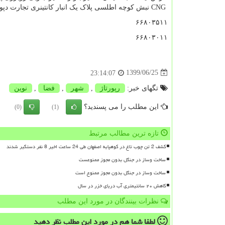
CNG
نبش کوچه اطلسی پلاک یک انبار کانتینری تجارت دپو
۶۶۸۰۳۵۱۱
۶۶۸۰۳۰۱۱
1399/06/25
23:14:07
تگهای خبر:
رپورتاژ
,
شهر
,
فضا
,
نوین
این مطلب را می پسندید؟
(0)
(1)
تازه ترین مطالب مرتبط
کشف 2 تن چوب تاغ در کوهپایه اصفهان طی 24 ساعت اخیر 8 نفر دستگیر شدند
ساخت وساز در جنگل بدون مجوز ممنوعست
ساخت وساز در جنگل بدون مجوز ممنوع است
کاهش ۲۰ سانتیمتری آب دریای خزر در سال
نظرات بینندگان در مورد این مطلب
لطفا شما هم
در مورد این مطلب
نظر دهید