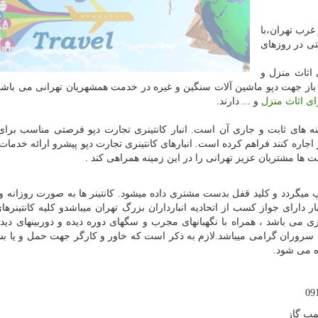
 غرب تهران،با
ثنایی با خدمات ۲۴ ساعته حتی در روزهای
 جهت نگهداری اثاث منزل و
ی باز جهت دپو ماشین آلات سنگین و غیره در خدمت همشهریان تهرانی می باشد 
رای اثاث منزل
و ... دارند.
ه های ثابت و جاری آن است. انبار کانتینری تجارت دپو فرصتی مناسب برا
ر اجاره کنند فراهم کرده است. انبارهای کانتینری تجارت دپو پیشرو ارائه خدمات
 ها مشتریان عزیز تهرانی را در این زمینه همراهی کند .
 میگردد و کلید قفل بدست مشتری داده میشود. کانتینر ها به صورت روزانه ویا
ارای جواز کسب از اتحادیه انبارداران بزرگ تهران میباشدو کلیه کانتینرهای ا
سوزی می باشد ، همراه با نگهبانهای مجرب و سگهای دوره دیده و دوربینهای دی
 سروران گرامی میباشد.لازم به ذکر است که خاور و کارگر جهت حمل و یا بس
ه می شود.
پمپ گاز