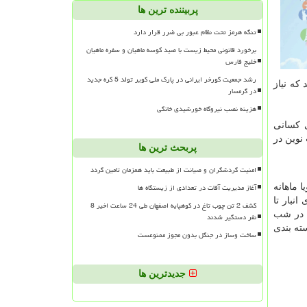
پربیننده ترین ها
تنگه هرمز تحت نظام عبور بی ضرر قرار دارد
برخورد قانونی محیط زیست با صید کوسه ماهیان و سفره ماهیان
خلیج فارس
رشد جمعیت گورخر ایرانی در پارک ملی کویر تولد 5 کره جدید
که نیاز
در گرمسار
هزینه نصب نیروگاه خورشیدی خانگی
ی کسانی
 نوین در
پربحث ترین ها
امنیت گردشگران و صیانت از طبیعت باید همزمان تامین گردد
آغاز مدیریت آفات در تعدادی از زیستگاه ها
 ماهانه
نبار تا
کشف 2 تن چوب تاغ در کوهپایه اصفهان طی 24 ساعت اخیر 8
د در شب
نفر دستگیر شدند
ته بندی
ساخت وساز در جنگل بدون مجوز ممنوعست
جدیدترین ها