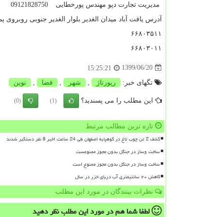
مدیریت تجارت دپو مهندس پورخطایی 09121828750
آدرس یافت آباد میدان الغدیر بلوار الغدیر جنوبی روبروی پ
۶۶۸۰۳۵۱۱
۶۶۸۰۳۰۱۱
1399/06/20
15:25:21
تگهای خبر:
رپورتاژ
,
شهر
,
فضا
,
نوین
این مطلب را می پسندید؟
(0)
(1)
تازه ترین مطالب مرتبط
کشف 2 تن چوب تاغ در کوهپایه اصفهان طی 24 ساعت اخیر 8 نفر دستگیر شدند
ساخت وساز در جنگل بدون مجوز ممنوعست
ساخت وساز در جنگل بدون مجوز ممنوع است
کاهش ۲۰ سانتیمتری آب دریای خزر در سال
نظرات بینندگان در مورد این مطلب
لطفا شما هم
در مورد این مطلب
نظر دهید