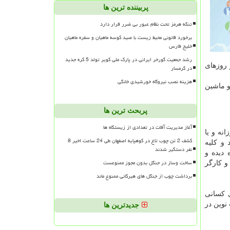
پربیننده ترین ها
تنگه هرمز تحت نظام عبور بی ضرر قرار دارد
برخورد قانونی محیط زیست با صید کوسه ماهیان و سفره ماهیان
خلیج فارس
رشد جمعیت گورخر ایرانی در پارک ملی کویر تولد 5 کره جدید
رایط استثنایی با خدمات ۲۴ ساعته حتی در روزهای
در گرمسار
هزینه نصب نیروگاه خورشیدی خانگی
 دپو ماشین
پربحث ترین ها
آغاز مدیریت آفات در تعدادی از زیستگاه ها
نه و یا
کشف 2 تن چوب تاغ در کوهپایه اصفهان طی 24 ساعت اخیر 8
 و کلیه
نفر دستگیر شدند
ره دیده و
ساخت وساز در جنگل بدون مجوز ممنوعست
و کارگر
برداشت چوب از جنگل های هیرکانی ممنوع ماند
ی کسانی
 نوین در
جدیدترین ها