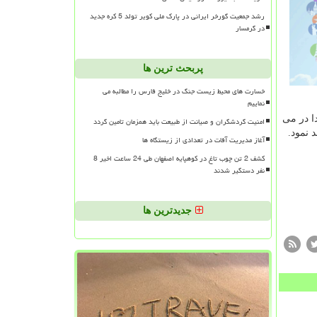
رشد جمعیت گورخر ایرانی در پارک ملی کویر تولد 5 کره جدید
در گرمسار
پربحث ترین ها
خسارت های محیط زیست جنگ در خلیج فارس را مطالبه می
نماییم
ن زنگ شروع به کار مدرسه مکتب الزهرا در منطقه ۱۴ را به صدا در می
امنیت گردشگران و صیانت از طبیعت باید همزمان تامین گردد
 نمود.
آغاز مدیریت آفات در تعدادی از زیستگاه ها
کشف 2 تن چوب تاغ در کوهپایه اصفهان طی 24 ساعت اخیر 8
نفر دستگیر شدند
جدیدترین ها