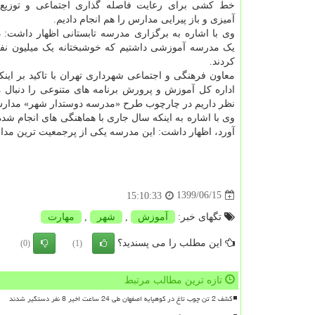
خط کشی برای رعایت فاصله گذاری اجتماعی و توزیع
آمیزی و باز پیرایی مدارس را هم انجام دادیم.
وی با اشاره به برگزاری مدرسه تابستانی اظهار داشت: د
یک مدرسه آموزشی داشتیم که خوشبختانه یک میلیون نفر 
کردند.
معاون فرهنگی و اجتماعی شهرداری تهران با تاکید بر اینک
اداره کل آموزش و پرورش برنامه های متنوعی را دنبال م
نظر داریم در چارچوب طرح «مدرسه دوستدار شهر» مدارس ر
آورد، اظهار داشت: این مدرسه یکی از پرجمعیت ترین مدا
1399/06/15
15:10:33
تگهای خبر:
آموزش
,
شهر
,
مهارت
این مطلب را می پسندید؟
(0)
(1)
تازه ترین مطالب مرتبط
کشف 2 تن چوب تاغ در کوهپایه اصفهان طی 24 ساعت اخیر 8 نفر دستگیر شدند