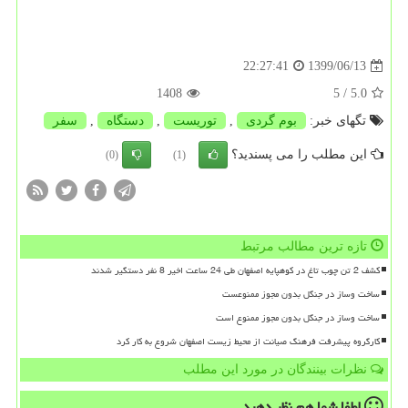
1399/06/13
22:27:41
1408
/ 5
5.0
تگهای خبر:
بوم گردی
,
توریست
,
دستگاه
,
سفر
این مطلب را می پسندید؟
(0)
(1)
تازه ترین مطالب مرتبط
کشف 2 تن چوب تاغ در کوهپایه اصفهان طی 24 ساعت اخیر 8 نفر دستگیر شدند
ساخت وساز در جنگل بدون مجوز ممنوعست
ساخت وساز در جنگل بدون مجوز ممنوع است
کارگروه پیشرفت فرهنگ صیانت از محیط زیست اصفهان شروع به کار کرد
نظرات بینندگان در مورد این مطلب
لطفا شما هم
نظر دهید