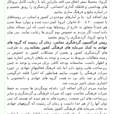
کرونا، محتملاً سفر اتفاق می افتد بنابراین باید با رعایت کامل پروتکل
های بهداشتی و فاطله گذاری اجتماعی، گردشگری را رونق بخشیم و
در اینباره تبلیغ و فرهنگ سازی نماییم.
وی اضافه کرد: بنا بر آمارهای موجدو در کشور و استان، در روستاهای
با جمعیت ۲۰ تا ۵۰۰ خانوار، کرونا کمتر دیده شده و موارد مبتلا شدن
هم عمدتاً متعلق به خارج از روستاها بوده است که این مساله نشان
داده است اگر مردم به خصوص بوم گردی ها رعایت نمایند، می توان
با وجود کرونا، گردشگری را رونق بخشید.
رییس فراکسیون گردشگری مجلس: زمان آن رسیده که گروه های
جهادی به کمک سرمایه های فرهنگی کشور بشتابند.
وی به ظرفیت
های گردشگری کشور و بعضی از مشکلات کشور به خصوص در
زمینه مطالبات مربوط به مرمت و توجه به بناهای تاریخی اشاره نمود
و اظهار داشت: متاسفانه بودجه کافی برای مرمت و توجه به چنین
زیرساخت هایی وجود دارد اما باید فرهنگ فعالیتهای جهادی در حوزه
میراث فرهنگی را تقویت نماییم همانطور که اخیراً قلعه خرگوشی
اردکان و چند بنای یزد به همت گروه های جهادی و دانشجویی با
اعتباری بسیار ناچیز مرمت شد.
نماینده مردم اردکان اضافه کرد: دغدغه بومگردی ها نسبت به حفظ
میراث فرهنگی بجاست چون که میراث فرهنگی و گردشگری و سایر
زیرساخت های این صنعت، زنجیره های به هم تنیده ای هستند که نمی
توان آنها را از هم جدا دانست و زمان آن رسیده که گروههای جهادی
به نجات سرمایه های فرهنگی کشور بشتابند.
وی آینده روشنی را برای کشور متصور شد و اظهار داشت: با عنایت