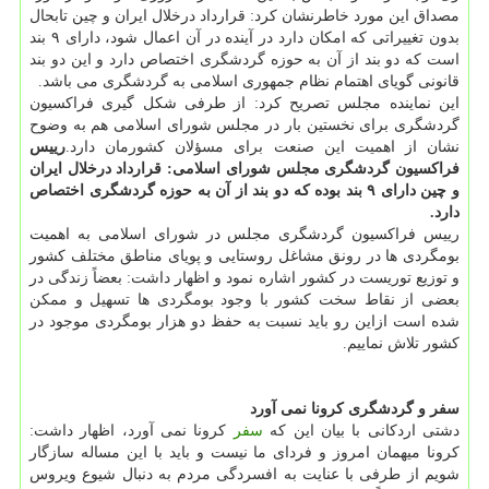
مصداق این مورد خاطرنشان کرد: قرارداد درخلال ایران و چین تابحال
بدون تغییراتی که امکان دارد در آینده در آن اعمال شود، دارای ۹ بند
است که دو بند از آن به حوزه گردشگری اختصاص دارد و این دو بند
قانونی گویای اهتمام نظام جمهوری اسلامی به گردشگری می باشد.
این نماینده مجلس تصریح کرد: از طرفی شکل گیری فراکسیون
گردشگری برای نخستین بار در مجلس شورای اسلامی هم به وضوح
نشان از اهمیت این صنعت برای مسؤلان کشورمان دارد.
رییس
فراکسیون گردشگری مجلس شورای اسلامی: قرارداد درخلال ایران
و چین دارای ۹ بند بوده که دو بند از آن به حوزه گردشگری اختصاص
دارد.
رییس فراکسیون گردشگری مجلس در شورای اسلامی به اهمیت
بومگردی ها در رونق مشاغل روستایی و پویای مناطق مختلف کشور
و توزیع توریست در کشور اشاره نمود و اظهار داشت: بعضاً زندگی در
بعضی از نقاط سخت کشور با وجود بومگردی ها تسهیل و ممکن
شده است ازاین رو باید نسبت به حفظ دو هزار بومگردی موجود در
کشور تلاش نماییم.
سفر و گردشگری کرونا نمی آورد
دشتی اردکانی با بیان این که
سفر
کرونا نمی آورد، اظهار داشت:
کرونا میهمان امروز و فردای ما نیست و باید با این مساله سازگار
شویم از طرفی با عنایت به افسردگی مردم به دنبال شیوع ویروس