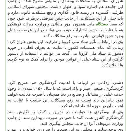
شورای اسلامی به مشکلات بیمه ای و مالیاتی مطرح شده از جانب
این جامعه هم اشاره نمود و اظهار داشت: مجلس شورای اسلامی
ظرفیتی گسترده در زمینه قانون گذاری و رفع مشکلات قانونی دارد و
باید خیلی از این مشکلات، از جانب چنین ظرفیتی برطرف شود چون
که بعضاً
دستگاه
هایی همچون امور مالیاتی و وزارت میراث فرهنگی
هم با عنایت به حدود اختیارات خود، نمی توانند در این عرصه به دلیل
وجود چنین قوانینی مبادرت به رفع مشکلات کنند.
وی در ارتباط با تأثیر ستاد ملی کرونا و ظرفیت این بخش عنوان کرد:
زمانی که تمام تصمیمات کشور با عنایت به بحران فعلی در حوزه
دستورات ستاد ملی کرونا می گنجد می توانیم با استفاده از دستور
گرفتن از این ستاد خیلی از قوانین موجود را برای کمک به بوم گردی
ها اصلاح کرد.
دشتی اردکانی در ارتباط با اهمیت گردشگری هم تصریح کرد:
گردشگری، صنعتی سبز و پاک است که تا سال ۲۰۵۰ میلادی با وجود
حذف خیلی از مشاغل و صنایع در دنیا همچنان با قدرت فعالیت خواهد
نمود بنابراین باید نسبت به رفع مشکلات این صنعت با عنایت به
اهمیت آن در حوزه اقتصاد اهتمام کرد.
وی از بومگردی ها خواست در تدوین و کمک به نگارش سند
گردشگری کشور همت کنند تا حتی در صورت تایید این سند از جانب
وزارت مربوطه، آنرا از جانب مجلس پیگیری کنند.
وی توجه دولت و مجلس به این صنعت را ضروری خواند و در مورد