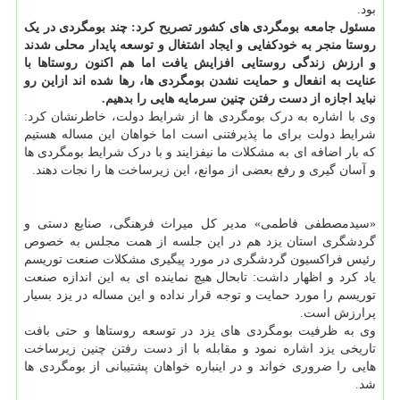
بود.
مسئول جامعه بومگردی های کشور تصریح کرد: چند بومگردی در یک
روستا منجر به خودکفایی و ایجاد اشتغال و توسعه پایدار محلی شدند
و ارزش زندگی روستایی افزایش یافت اما هم اکنون روستاها با
عنایت به انفعال و حمایت نشدن بومگردی ها، رها شده اند ازاین رو
نباید اجازه از دست رفتن چنین سرمایه هایی را بدهیم.
وی با اشاره به درک بومگردی ها از شرایط دولت، خاطرنشان کرد:
شرایط دولت برای ما پذیرفتنی است اما خواهان این مساله هستیم
که بار اضافه ای به مشکلات ما نیفزایند و با درک شرایط بومگردی ها
و آسان گیری و رفع بعضی از موانع، این زیرساخت ها را نجات دهند.
«سیدمصطفی فاطمی» مدیر کل میراث فرهنگی، صنایع دستی و
گردشگری استان یزد هم در این جلسه از همت مجلس به خصوص
رئیس فراکسیون گردشگری در مورد پیگیری مشکلات صنعت توریسم
یاد کرد و اظهار داشت: تابحال هیچ نماینده ای به این اندازه صنعت
توریسم را مورد حمایت و توجه قرار نداده و این مساله در یزد بسیار
پرارزش است.
وی به ظرفیت بومگردی های یزد در توسعه روستاها و حتی بافت
تاریخی یزد اشاره نمود و مقابله با از دست رفتن چنین زیرساخت
هایی را ضروری خواند و در اینباره خواهان پشتیبانی از بومگردی ها
شد.