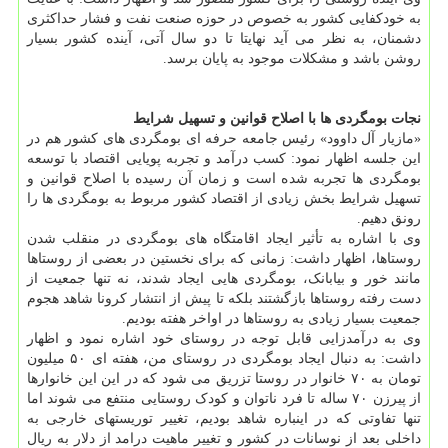
به خودکفایی کشور به خصوص در حوزه صنعت نفت و فشار حداکثری
دشمنان، به نظر می آید نهایتا تا دو سال آتی، آینده کشور بسیار
روشن باشد و مشکلات موجود به پایان برسد.
نجات بومگردی ها با اصلاح قوانین و تسهیل شرایط
«مازیار آل داوود» رئیس جامعه حرفه ای بومگردی های کشور هم در
این جلسه اظهار نمود: کسب درآمد و تجربه پویایی اقتصاد با توسعه
بومگردی ها تجربه شده است و زمان آن رسیده با اصلاح قوانین و
تسهیل شرایط بخش زیادی از اقتصاد کشور مربوط به بومگردی ها را
رونق دهیم.
وی با اشاره به تأثیر ایجاد اقامتگاه های بومگردی در منقلب شدن
روستاها، اظهار داشت: زمانی که برای نخستین در بعضی از روستاها
مانند خور و بیابانک، بومگردی هایی ایجاد شدند، نه تنها جمعیت از
دست رفته روستاها بازگشتند بلکه تا پیش از انتشار کرونا شاهد هجوم
جمعیت بسیار زیادی به روستاها در اواخر هفته بودیم.
وی به درآمدزایی قابل توجه در روستای خود اشاره نمود و اظهار
داشت: به دنبال ایجاد بومگردی در روستای من، هفته ای ۵۰ میلیون
تومان به ۷۰ خانوار در روستا تزریق می شود که در این این خانوارها
از پیرزن ۷۰ ساله تا فرد ناتوان و کودک روستایی منتفع می شوند اما
تنها تفاوتی که در اینباره شاهد بودیم، تغییر توریستهای خارجی به
داخلی بعد از نوسانات در کشور و تغییر ماهیت درامد از دلار به ریال