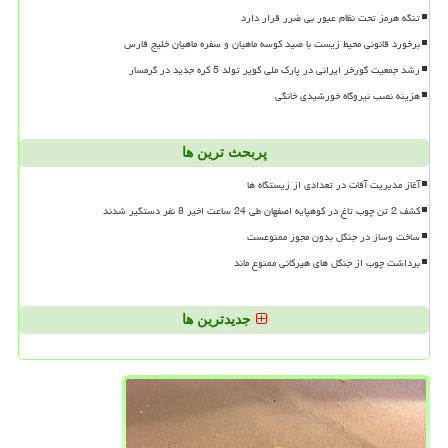
تنگه هرمز تحت نظام عبور بی ضرر قرار دارد
برخورد قانونی محیط زیست با صید کوسه ماهیان و سفره ماهیان خلیج فارس
رشد جمعیت گورخر ایرانی در پارک ملی کویر تولد 5 کره جدید در گرمسار
هزینه نصب نیروگاه خورشیدی خانگی
پربحث ترین ها
آغاز مدیریت آفات در تعدادی از زیستگاه ها
کشف 2 تن چوب تاغ در کوهپایه اصفهان طی 24 ساعت اخیر 8 نفر دستگیر شدند
ساخت وساز در جنگل بدون مجوز ممنوعست
برداشت چوب از جنگل های هیرکانی ممنوع ماند
جدیدترین ها