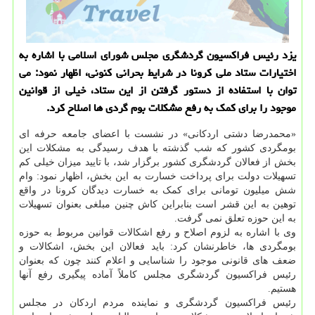
یزد رئیس فراكسیون گردشگری مجلس شورای اسلامی با اشاره به
اختیارات ستاد ملی كرونا در شرایط بحرانی كنونی، اظهار نمود: می
توان با استفاده از دستور گرفتن از این ستاد، خیلی از قوانین
موجود را برای كمك به رفع مشكلات بوم گردی ها اصلاح كرد.
«محمدرضا دشتی اردکانی» در نشست با اعضای جامعه حرفه ای
بومگردی کشور که شب گذشته با هدف رسیدگی به مشکلات این
بخش از فعالان گردشگری کشور برگزار شد، با تایید میزان خیلی کم
تسهیلات دولت برای پرداخت خسارت به این بخش، اظهار نمود: وام
شش میلیون تومانی برای کمک به خسارت دیدگان کرونا در واقع
توهین به این قشر است بنابراین کاش چنین مبلغی بعنوان تسهیلات
به این حوزه تعلق نمی گرفت.
وی با اشاره به لزوم اصلاح و رفع اشکالات قوانین مربوط به حوزه
بومگردی ها، خاطرنشان کرد: باید فعالان این بخش، اشکالات و
ضعف های قانونی موجود را شناسایی و اعلام کنند چون که بعنوان
رئیس فراکسیون گردشگری مجلس کاملاً آماده پیگیری رفع آنها
هستیم.
رئیس فراکسیون گردشگری و نماینده مردم اردکان در مجلس