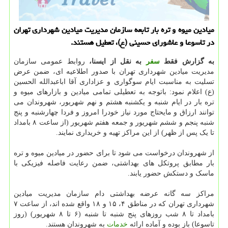
میادین میوه و تره بار تابعه سازمان مدیریت میادین شهرداری تهران
در تاسوعا و عاشورای حسینی (ع)، تعطیل هستند.
به گزارش فقط
سفر
به نقل از ایسنا،
روابط عمومی سازمان
مدیریت میادین شهرداری تهران با صدور اطلاعیه ای، ضمن عرض
تسلیت به مناسبت ایام سوگواری و عزاداری آقا اباعبدالله الحسین
(ع) اعلام نمود: باتوجه به تعطیلی تمامی میادین و بازارهای میوه و
تره بار در ایام شنبه و یکشنبه هشتم و نهم شهریور، شهروندان می
توانند ارزاق و مایحتاج مورد نیاز خودرا امروز و فردا چهارشنبه و پنج
شنبه پنجم و ششم شهریور و جمعه هفتم شهریور (از ساعت ۸ بامداد
تا یک پس از ظهر) از این مراکز تهیه و خریداری نمایند.
از شهروندان درخواست می شود تا برای حضور در میادین میوه و تره
بار مطابق پروتکل های بهداشتی، ضمن رعایت فاصله فیزیکی با
ماسک و دستکش حضور یابند.
مراکز سه گانه عرضه بهداشتی دام سازمان مدیریت میادین
شهرداری تهران که در مناطق ۴، ۱۵ و ۱۸ واقع شده اند، از ساعت ۷
بامداد تا ۸ شب روزهای پنج شنبه تا شنبه (۶ تا ۸ شهریور) (روز
تاسوعا) باز بوده و آماده ارائه
خدمات
به شهروندان هستند.