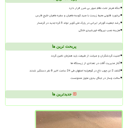
تنگه هرمز تحت نظام عبور بی ضرر قرار دارد
برخورد قانونی محیط زیست با صید کوسه ماهیان و سفره ماهیان خلیج فارس
رشد جمعیت گورخر ایرانی در پارک ملی کویر تولد 5 کره جدید در گرمسار
هزینه نصب نیروگاه خورشیدی خانگی
پربحث ترین ها
امنیت گردشگران و صیانت از طبیعت باید همزمان تامین گردد
آغاز مدیریت آفات در تعدادی از زیستگاه ها
کشف 2 تن چوب تاغ در کوهپایه اصفهان طی 24 ساعت اخیر 8 نفر دستگیر شدند
ساخت وساز در جنگل بدون مجوز ممنوعست
جدیدترین ها