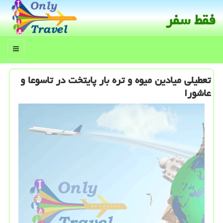
فقط سفر
منو
تعطیلی میادین میوه و تره بار پایتخت در تاسوعا و
عاشورا