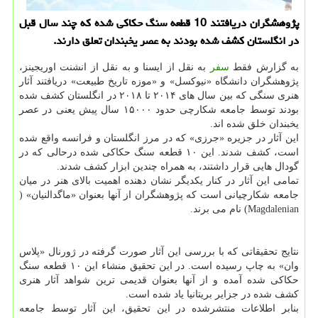
پژوهشگران دریافتند 10 قطعه سنگ حكاكی شده كه چند سال قبل
در انگلستان كشف شده بودند به عصر یخبندان تعلق دارند.
به گزارش فقط
سفر
به نقل از ایسنا و به نقل از انشنت اوریجینز،
پژوهشگران دانشگاه «نیوکسل» و «موزه تاریخ طبیعت» دریافتند آثار
هنری سنگی که بین سال های ۲۰۱۴ تا ۲۰۱۸ در انگلستان کشف شده
بودند توسط جامعه شکارچی حدود ۱۵۰۰۰ سال پیش یعنی در عصر
یخبندان خلق شده اند.
این آثار در جزیره «جرزی» که در مرز انگلستان و فرانسه واقع شده
است، کشف شدند. این ۱۰ قطعه سنگ حکاکی شده درحالی که در
گودال هایی قرار داشتند، به همراه چندین ابزار کشف شدند.
تمامی این آثار در کنار یکدیگر نشان دهنده اهمیت بالای هنر در میان
جامعه شکارچیانی است که پژوهشگران از آنها بعنوان «ماگدالنیان» (
Magdalenian) نام می برند.
نتایج تحقیقاتی که با بررسی این آثار صورت گرفته در ژورنال «پلاس
وان» به چاپ رسیده است. در این تحقیق منشاء این ۱۰ قطعه سنگ
حکاکی شده آمده و از آنها بعنوان قدیمی ترین شواهد آثار هنری
کشف شده در جزایر بریتانیا یاد شده است.
بنابر اطلاعات منتشرشده در این تحقیق، این آثار توسط جامعه