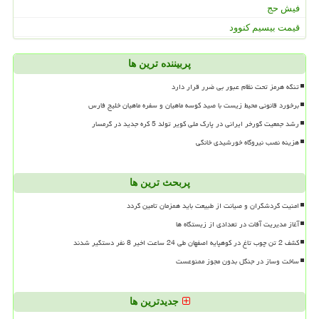
فیش حج
قیمت بیسیم کنوود
پربیننده ترین ها
تنگه هرمز تحت نظام عبور بی ضرر قرار دارد
برخورد قانونی محیط زیست با صید کوسه ماهیان و سفره ماهیان خلیج فارس
رشد جمعیت گورخر ایرانی در پارک ملی کویر تولد 5 کره جدید در گرمسار
هزینه نصب نیروگاه خورشیدی خانگی
پربحث ترین ها
امنیت گردشگران و صیانت از طبیعت باید همزمان تامین گردد
آغاز مدیریت آفات در تعدادی از زیستگاه ها
کشف 2 تن چوب تاغ در کوهپایه اصفهان طی 24 ساعت اخیر 8 نفر دستگیر شدند
ساخت وساز در جنگل بدون مجوز ممنوعست
جدیدترین ها