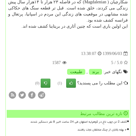
شکارچیان ( Magdalenian) که در فاصله ۲۳ هزار تا ۱۴هزار سال پیش
زندگی می کردند، خلق شده است. قبل تر قطعه سنگ های حکاکی
شده مشابهی در موقعیت های زندگی این مردم در اسپانیا، پرتغال و
فرانسه کشف شده بود.
این اولین باری است که چنین آثاری در بریتاینا کشف شده اند.
1399/06/03
13:38:07
1587
/ 5
5.0
تگهای خبر:
برند
,
طبیعت
این مطلب را می پسندید؟
(0)
(1)
تازه ترین مطالب مرتبط
کشف 2 تن چوب تاغ در کوهپایه اصفهان طی 24 ساعت اخیر 8 نفر دستگیر شدند
۲ بهله بالابان از چنگ متخلفان نجات یافتند