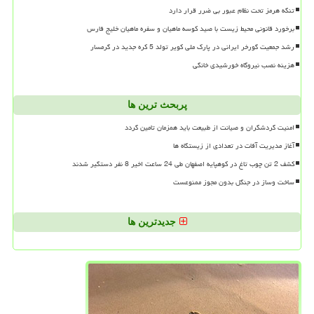
تنگه هرمز تحت نظام عبور بی ضرر قرار دارد
برخورد قانونی محیط زیست با صید کوسه ماهیان و سفره ماهیان خلیج فارس
رشد جمعیت گورخر ایرانی در پارک ملی کویر تولد 5 کره جدید در گرمسار
هزینه نصب نیروگاه خورشیدی خانگی
پربحث ترین ها
امنیت گردشگران و صیانت از طبیعت باید همزمان تامین گردد
آغاز مدیریت آفات در تعدادی از زیستگاه ها
کشف 2 تن چوب تاغ در کوهپایه اصفهان طی 24 ساعت اخیر 8 نفر دستگیر شدند
ساخت وساز در جنگل بدون مجوز ممنوعست
جدیدترین ها