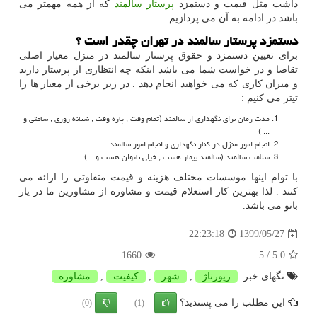
داشت مثل قیمت و دستمزد
پرستار سالمند
که از همه مهمتر می
باشد در ادامه به آن می پردازیم .
دستمزد پرستار سالمند در تهران چقدر است ؟
برای تعیین دستمزد و حقوق پرستار سالمند در منزل معیار اصلی
تقاضا و در خواست شما می باشد اینکه چه انتظاری از پرستار دارید
و میزان کاری که می خواهید انجام دهد . در زیر برخی از معیار ها را
تیتر می کنیم :
مدت زمان برای نگهداری از سالمند (تمام وقت , پاره وقت , شبانه روزی , ساعتی و
... )
انجام امور منزل در کنار نگهداری و انجام امور سالمند
سلامت سالمند (سالمند بیمار هست , خیلی ناتوان هست و ...)
با توام اینها موسسات مختلف هزینه و قیمت متفاوتی را ارائه می
کنند . لذا بهترین کار استعلام قیمت و مشاوره از مشاورین ما در یار
بانو می باشد.
1399/05/27
22:23:18
1660
/ 5
5.0
تگهای خبر:
رپورتاژ
,
شهر
,
كیفیت
,
مشاوره
این مطلب را می پسندید؟
(0)
(1)