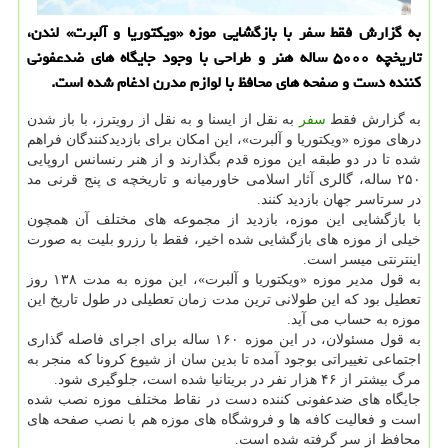
به گزارش فقط سفر با بازگشایی موزه «ویكتوریا و آلبرت» لندن،
تاریخچه ۵۰۰۰ ساله هنر و طراحی با وجود جایگاه های ضدعفونی
كننده دست و صفحه های محافظ با لوازم مدرن ادغام شده است.
به گزارش فقط
سفر
به نقل از ایسنا و به نقل از رویترز، با باز شدن
درهای موزه «ویکتوریا و آلبرت»، این امکان برای بازدیدکنندگان فراهم
شده تا در دو طبقه این موزه قدم بگذارند و از هنر رنسانس اروپایی
۲۵۰ ساله، گالری آثار اسلامی خاورمیانه و تاریخچه ی پنج قرنی مد
در سرتاسر جهان بازدید کنند.
با بازگشایی این موزه، بازدید از مجموعه های مختلف آن همچون
خیلی از موزه های بازگشایی شده اخیر، فقط با رزرو بلیت به صورت
اینترنتی میسر است.
به قول مدیر موزه «ویکتوریا و آلبرت»، این موزه به مدت ۱۳۸ روز
تعطیل بود که این طولانی ترین مدت زمان تعطیلی در طول تاریخ این
موزه به حساب می آید.
به قول مسئولان، در این موزه ۱۶۰ ساله برای اجرای فاصله گذاری
اجتماعی تغییراتی بوجود آمده تا بدین سان از شیوع کرونا که منجر به
مرگ بیشتر از ۴۶ هزار نفر در بریتانیا شده است، جلوگیری شود.
جایگاه های ضدعفونی کننده دست در نقاط مختلف موزه نصب شده
است و فعالیت کافه‎ ها و فروشگاه های موزه هم با نصب صفحه های
محافظ از سر گرفته شده است.