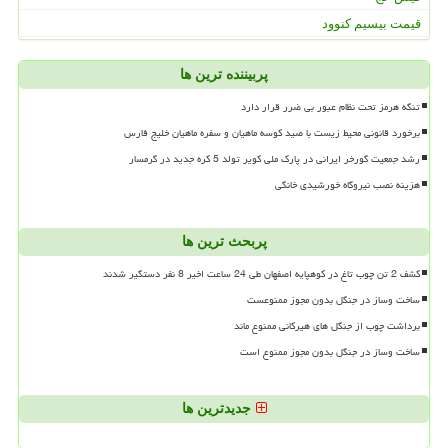
قیمت بیسیم کنوود
پربیننده ترین ها
تنگه هرمز تحت نظام عبور بی ضرر قرار دارد
برخورد قانونی محیط زیست با صید کوسه ماهیان و سفره ماهیان خلیج فارس
رشد جمعیت گورخر ایرانی در پارک ملی کویر تولد 5 کره جدید در گرمسار
هزینه نصب نیروگاه خورشیدی خانگی
پربحث ترین ها
کشف 2 تن چوب تاغ در کوهپایه اصفهان طی 24 ساعت اخیر 8 نفر دستگیر شدند
ساخت وساز در جنگل بدون مجوز ممنوعست
برداشت چوب از جنگل های هیرکانی ممنوع ماند
ساخت وساز در جنگل بدون مجوز ممنوع است
جدیدترین ها