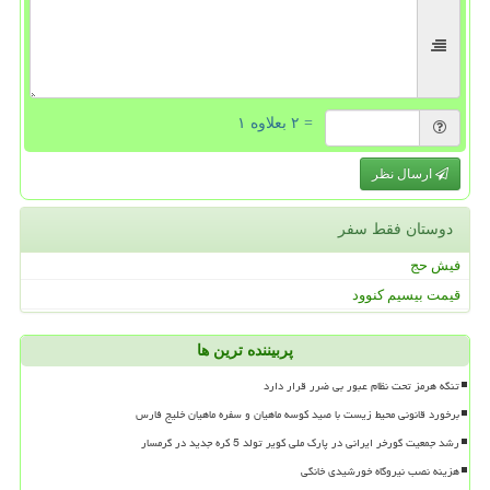
= ۲ بعلاوه ۱
ارسال نظر
دوستان فقط سفر
فیش حج
قیمت بیسیم کنوود
پربیننده ترین ها
تنگه هرمز تحت نظام عبور بی ضرر قرار دارد
برخورد قانونی محیط زیست با صید کوسه ماهیان و سفره ماهیان خلیج فارس
رشد جمعیت گورخر ایرانی در پارک ملی کویر تولد 5 کره جدید در گرمسار
هزینه نصب نیروگاه خورشیدی خانگی