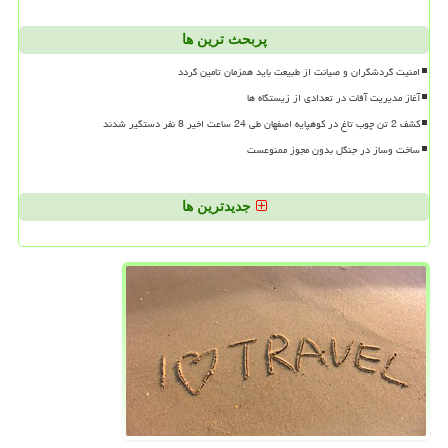
پربحث ترین ها
امنیت گردشگران و صیانت از طبیعت باید همزمان تامین گردد
آغاز مدیریت آفات در تعدادی از زیستگاه ها
کشف 2 تن چوب تاغ در کوهپایه اصفهان طی 24 ساعت اخیر 8 نفر دستگیر شدند
ساخت وساز در جنگل بدون مجوز ممنوعست
جدیدترین ها