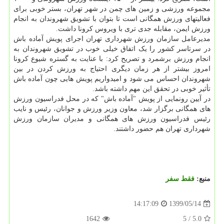
مجموعه ورزشی و زمین های چمن در شهر تهران، بستر خوبی برای
فعالیتهای ورزش همگانی است تا بتوان با تشویق شهروندان به انجام
ورزش ایمن، مقابله جدی تری با ویروس کرونا داشت.
مدیرعامل سازمان ورزش شهرداری تهران اجرای پویش آماده باش
در سرتاسر کشور را یک اتفاق خیلی خوب در تشویق شهروندان به
انجام ورزش برشمرد و تصریح کرد: با عنایت به گستره شیوع کرونا
امروز بیشتر از هر زمان دیگری احتیاج به ورزش کردن در بین
شهروندان احساس می شود و امیدواریم پویش هایی چون آماده باش
تأثیر خوبی در تحقق این مهم داشته باشد.
در آیین رونمایی از پویش "آماده باش" که در محل فدراسیون ورزش
های همگانی برگزار شد، معاون وزیر ورزش و جوانان، رئیس و نایب
رئیس فدراسیون ورزش های همگانی و مدیران سازمان ورزش
شهرداری تهران هم حضور داشتند.
منبع:
فقط سفر
1399/05/14
14:17:09
1642
/ 5
5.0