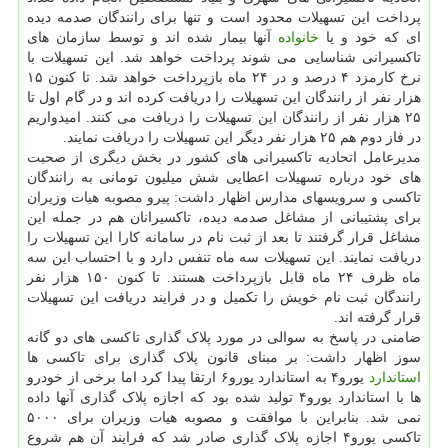
پرداخت این تسهیلات محدود است و تنها برای رانندگان صدمه دیده
ای که خود و یا
خانواده
آنها بیمار شده اند و توسط سازمان های
تاکسیرانی شناسایی می شوند پرداخت خواهد شد. این تسهیلات با
نرخ کارمزد ۴ درصد و در ۲۴ ماه بازپرداخت خواهد شد. تا کنون ۱۵
هزار نفر از رانندگان این تسهیلات را دریافت کرده اند و در گام اول تا
۲۵ هزار نفر از رانندگان این تسهیلات را دریافت می کنند. امیدواریم
در فاز دوم هم ۲۵ هزار نفر دیگر این تسهیلات را دریافت نمایند.
مدیرعامل اتحادیه تاکسیرانی های کشور در بخش دیگری از صحبت
های خود درباره تسهیلات اعطایی شش میلیون تومانی به رانندگان
تاکسی و سرویسهای مدارس اظهار داشت: پیرو مصوبه هیات وزیران
برای پشتیبانی از مشاغل صدمه دیده، تاکسیرانان هم در جمله این
مشاغل قرار گرفتند تا بعد از ثبت نام در سامانه کارا این تسهیلات را
دریافت نمایند. این تسهیلات سه ماه تنفس دارد و با احتساب این سه
ماه ظرف ۲۴ ماه قابل بازپرداخت هستند. تا کنون ۱۵۰ هزار نفر
رانندگان ثبت نام خویش را تکمیل و در فرایند دریافت این تسهیلات
قرار گرفته اند.
ضامنی در پاسخ به سوالی در مورد پلاک گذاری تاکسی های دو گانه
سوز اظهار داشت: بر مبنای قانون پلاک گذاری برای تاکسی ها
استاندارد
یورو۴ به استاندارد یورو۶ ارتقا پیدا کرد اما برخی از خودرو
ها با استاندارد یورو۴ تولید شده بود که اجازه پلاک گذاری آنها داده
نمی شد. بنابراین با موافقت و مصوبه هیات وزیران برای ۵۰۰۰
تاکسی یورو۴ اجازه پلاک گذاری صادر شد که فرایند آن هم شروع