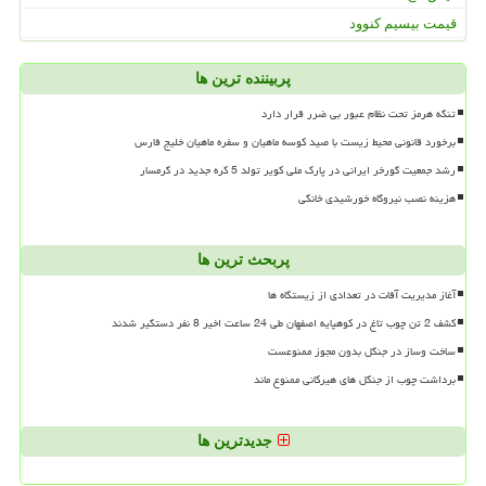
قیمت بیسیم کنوود
پربیننده ترین ها
تنگه هرمز تحت نظام عبور بی ضرر قرار دارد
برخورد قانونی محیط زیست با صید کوسه ماهیان و سفره ماهیان خلیج فارس
رشد جمعیت گورخر ایرانی در پارک ملی کویر تولد 5 کره جدید در گرمسار
هزینه نصب نیروگاه خورشیدی خانگی
پربحث ترین ها
آغاز مدیریت آفات در تعدادی از زیستگاه ها
کشف 2 تن چوب تاغ در کوهپایه اصفهان طی 24 ساعت اخیر 8 نفر دستگیر شدند
ساخت وساز در جنگل بدون مجوز ممنوعست
برداشت چوب از جنگل های هیرکانی ممنوع ماند
جدیدترین ها