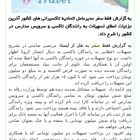
به گزارش فقط سفر مدیرعامل اتحادیه تاكسیرانی های كشور آخرین
جزئیات اعطای تسهیلات به رانندگان تاكسی و سرویس مدارس در
كشور را شرح داد.
به گزارش فقط
سفر
به نقل از ایسنا،
مرتضی ضامنی در تشریح
تسهیلات اعطایی به رانندگان تاکسی به دنبال انتشار کرونا اظهار
داشت: دو نوع تسهیلات در حوزه رانندگان تاکسی به آنها اعطا شده که
اولین آن با همکاری بنیاد علوی از جانب بنیاد مستضعفان برای
رانندگان صدمه دیده به صورت قرض الحسنه و به مبلغ دو میلیون
تومان پرداخت می شود که تا کنون ۱۵ هزار نفر از رانندگان تاکسی
این تسهیلات را دریافت کرده اند.
وی ادامه داد: تسهیلات مشاغل صدمه دیده هم توسط وزارت رفاه به
مبلغ شش میلیون تومان به تمامی رانندگان تاکسی و سرویس
مدارس که در سامانه کارا
ثبت
نام کرده اند و بیمه ویژه رانندگی
تأمین اجتماعی دارند و یا فاقد بیمه هستند پرداخت می شود. رانندگان
بعد از ثبت نام در سامانه کارا با احراز فعالیت آنها به شعبه بانک برای
دریافت وام شش میلیون تومانی با سفته و یا چک بعنوان ضامن
معرفی خواهند شد.
وی افزود: در پرداخت تسهیلات دو میلیون تومانی که با همکاری
اتحادیه تاکسیرانی های شهری و بنیاد مستضعفین انجام داده تعداد