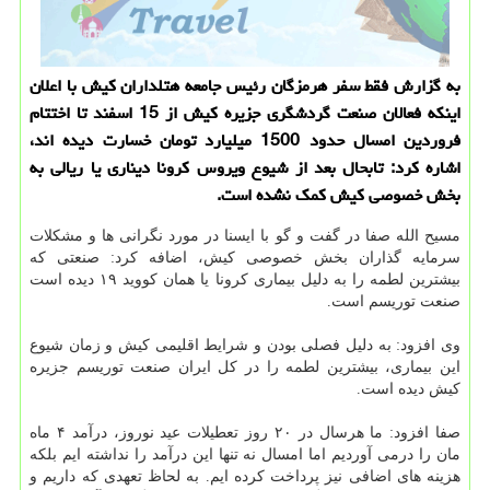
به گزارش فقط سفر هرمزگان رئیس جامعه هتلداران كیش با اعلان
اینكه فعالان صنعت گردشگری جزیره كیش از 15 اسفند تا اختتام
فروردین امسال حدود 1500 میلیارد تومان خسارت دیده اند،
اشاره كرد: تابحال بعد از شیوع ویروس كرونا دیناری یا ریالی به
بخش خصوصی كیش كمك نشده است.
مسیح الله صفا در گفت و گو با ایسنا در مورد نگرانی ها و مشکلات
سرمایه گذاران بخش خصوصی کیش، اضافه کرد: صنعتی که
بیشترین لطمه را به دلیل بیماری کرونا یا همان کووید ۱۹ دیده است
صنعت توریسم است.
وی افزود: به دلیل فصلی بودن و شرایط اقلیمی کیش و زمان شیوع
این بیماری، بیشترین لطمه را در کل ایران صنعت توریسم جزیره
کیش دیده است.
صفا افزود: ما هرسال در ۲۰ روز تعطیلات عید نوروز، درآمد ۴ ماه
مان را درمی آوردیم اما امسال نه تنها این درآمد را نداشته ایم بلکه
هزینه های اضافی نیز پرداخت کرده ایم. به لحاظ تعهدی که داریم و