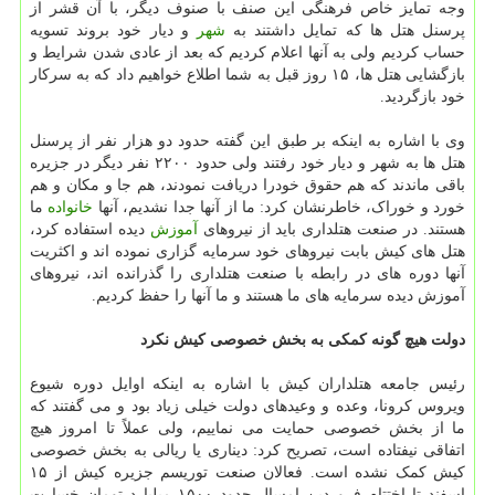
وجه تمایز خاص فرهنگی این صنف با صنوف دیگر، با آن قشر از
پرسنل هتل ها که تمایل داشتند به
شهر
و دیار خود بروند تسویه
حساب کردیم ولی به آنها اعلام کردیم که بعد از عادی شدن شرایط و
بازگشایی هتل ها، ۱۵ روز قبل به شما اطلاع خواهیم داد که به سرکار
خود بازگردید.
وی با اشاره به اینکه بر طبق این گفته حدود دو هزار نفر از پرسنل
هتل ها به شهر و دیار خود رفتند ولی حدود ۲۲۰۰ نفر دیگر در جزیره
باقی ماندند که هم حقوق خودرا دریافت نمودند، هم جا و مکان و هم
خورد و خوراک، خاطرنشان کرد: ما از آنها جدا نشدیم، آنها
خانواده
ما
هستند. در صنعت هتلداری باید از نیروهای
آموزش
دیده استفاده کرد،
هتل های کیش بابت نیروهای خود سرمایه گزاری نموده اند و اکثریت
آنها دوره های در رابطه با صنعت هتلداری را گذرانده اند، نیروهای
آموزش دیده سرمایه های ما هستند و ما آنها را حفظ کردیم.
دولت هیچ گونه کمکی به بخش خصوصی کیش نکرد
رئیس جامعه هتلداران کیش با اشاره به اینکه اوایل دوره شیوع
ویروس کرونا، وعده و وعیدهای دولت خیلی زیاد بود و می گفتند که
ما از بخش خصوصی حمایت می نماییم، ولی عملاً تا امروز هیچ
اتفاقی نیفتاده است، تصریح کرد: دیناری یا ریالی به بخش خصوصی
کیش کمک نشده است. فعالان صنعت توریسم جزیره کیش از ۱۵
اسفند تا اختتام فروردین امسال حدود ۱۵۰۰ میلیارد تومان خسارت