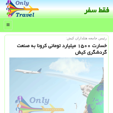
فقط سفر
منو
رئیس جامعه هتلداران كیش:
خسارت ۱۵۰۰ میلیارد تومانی كرونا به صنعت
گردشگری كیش