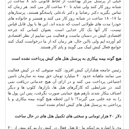
خیلی از پرسنل مرکز بهداشت از لحاظ قانونی باید ۸ ساعت در
شبانه روز کار کنند ولی شاید تا ۲۰ ساعت کار می کنند. هر زمان که
تماس بگیرید دکتر رضانیا و دکتر نادعلی پاسخگو هستند، پرستارهای
ما ۱۷- ۱۸ ساعت در شبانه روز کار می کنند و همسر و خانواده های
خودرا مدت های طولانی است که ندیده اند، این ها با پول قابل قیاس
نیست، کار آنها یک کار خدایی است. بعنوان کسانی که چرخه
اقتصادی کیش در دستان ماست و فعالیت می نماییم از نظر اقتصادی
کم آورده ایم ولی بااین حال، هر زمان که از ما درخواست کمک کنند
جوامع فعال کیش لبیک می گویند و پای کار هستند.
هیچ گونه بیمه بیکاری به پرسنل هتل های کیش پرداخت نشده است
رئیس جامعه هتلداران کیش افزود: کلیه صنوفی که در کیش فعالیت
می نمایند ماهیانه حدود ۴۰ میلیارد تومان حق بیمه به سازمان تامین
اجتماعی پرداخت می کنند و در ازای آن هیچ خدماتی دریافت نمی
کنند. در شرایطی که کارگرهای هتل ها، بازارها، کلوپ ها و دیگر
اصناف بیکار شدند بازهم هیچ حمایتی صورت نگرفت، پس این پول ها
را به چه علتی می گیرند؟! تا این لحظه هیچ گونه بیمه بیکاری و یا
پرداختی به پرسنل هتل های کیش انجام نشده است.
دلار ۲۰ هزار تومانی و سختی های تکمیل هتل های در حال ساخت
وی با اشاره به اینکه ما ۵۰ هتل فعال در کیش داریم که بیش از ۳۰