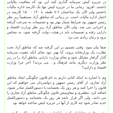
در جزیره کیش سرمایه گذاری کنند این بود که معافیت مالیاتی
داشتند، افزود: زمانی ما در جزیره کیش تنها یک کارمند اداره مالیات
داشتیم ولی الآن یک ساختمان ۶-۷ طبقه با ۱۴۰ - ۱۵۰ کارمند در
اختیار اداره مالیات است. در زمانی که مناطق آزاد مستقیماً زیر نظر
رئیس جمهور بود شرایط بسیار بهتر بود و تصمیمات به سرعت گرفته
و اجرایی می شد، ولی الآن مناطق آزاد زیر نظر وزارت اقتصاد و
دارایی رفته و تصمیمات باید در هیئت دولت گرفته شود، به مجلس
برود و زمان زیادی می برد.
صفا بیان نمود: وقتی تصمیم بر این گرفته شد که مناطق آزاد تحت
نظارت یک وزارتخانه بروند، آیا بهتر نبود بجای آنکه ذهنیت سرمایه
گذار گرفتار مشکل شود و بجای وزارت دارایی مناطق آزاد را در زیر
نظر وزارت دیگری مانند فرهنگ و... می بردید؟ آخر چرا وزارت
اقتصاد و دارایی؟
وی با اشاره به اینکه کتابی داریم به نام قانون چگونگی ایجاد مناطق
آزاد تجاری، از آقای رئیس جمهور و دولتمردان می خواهیم که این
قانون را اجرا کنند و هر روز یک بخشنامه یا دستورالعمل صادر نشود،
اضافه کرد: مظفری و معاونینش قانون چگونگی مناطق آزاد تجاری را
می دانند، ولی اگر قرار باشد هر روز یک بخشنامه و دستورالعمل
جدید صادر شود چه کاری از آنها در جزیره کیش ساخته خواهد بود.
رئیس جامعه هتلداران کیش با اشاره به اینکه از ساکنین کیش و