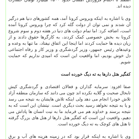
دیده اند.
وی با اشاره به اینکه ویروس کرونا آمد، همه کشورهای دنیا هم درگیر
آن شدند و نمی توان از دولت گله کرد که چرا ویروس کرونا آمده
است، اضافه کرد: اما تمام دولت های دنیا در هفته دوم و سوم شروع
کرونا به بخش خصوصی کمک کردند، به کارگرها حقوق دادند و از
زیان دیده ها حمایت کردند اما اینجا این اتفاق نیفتاد، ما تنها به وعده و
وعیدهای رئیس جمهور، وزیر گردشگری و وزیر کار و رفاه اجتماعی
دل خوش بودیم، اما واقعیت این است که امیدی نداریم که حمایت
شویم.
کفگیر هتل دارها به ته دیگ خورده است
صفا افزود: سرمایه گذاران و فعالان اقتصادی و گردشگری کیش
تابحال صحبت و گلایه نکرده اند چون می دانند که سازمان منطقه آزاد
تلاش خودرا انجام می دهد ولی اینکه تلاش هایشان به نتیجه می رسد
و یا به نتیجه نخواهد رسید بحث دیگری است. نیتشان این است که به
نتیجه برسند و خداوند هم می فرماید ما به نیت انسان ها پاداش می
دهیم، واقعیت این است که کفگیر هتل دارها از هتل های بزرگ گرفته
تا هتل های کوچک به ته دیگ خورده است.
وی با اشاره به اینکه قرار بود که در زمینه هزینه های آب و برق