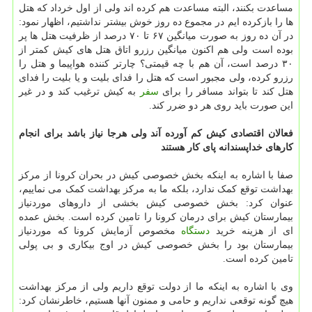
مساعدت بکنند، البته مساعدت هم کرده اند ولی از اول خرداد که هتل
ها را بازکرده ایم در مجموع ده روز خوش بیشتر نداشتیم، اظهار نمود:
در آن ده روز به صورت میانگین ۶۷ تا ۷۰ درصد از ظرفیت هتل ها پر
بوده است ولی هم اکنون میانگین رزرو اتاق هتل های کیش کمتر از
۳۰ درصد است، آن هم با چه قیمتی؟ چارتر کننده هواپیما و هتل را
رزرو کرده، ولی مجبور است که هتل را فدای بلیت و یا بلیت را فدای
هتل کند تا بتواند مسافر را برای
سفر
به کیش ترغیب کند و در غیر
این صورت باید روی هر دو ضرر کند.
فعالان اقتصادی کیش کم آورده آند ولی هرجا نیاز باشد برای انجام
کارهای خداپسندانه پای کار هستند
صفا با اشاره به اینکه بخش خصوصی کیش در بحران کرونا از مرکز
بهداشت توقع کمک ندارد، بلکه ما به مرکز بهداشت کمک می نماییم،
عنوان کرد: بخش خصوصی کیش بخشی از داروهای موردنیاز
بیمارستان کیش برای درمان کرونا را تامین کرده است. بخش عمده
ای از هزینه خرید
دستگاه
مخصوص آزمایش کرونا که موردنیاز
بیمارستان بود را بخش خصوصی کیش در اوج بیکاری و بی پولی
تامین کرده است.
وی با اشاره به اینکه ما از دولت توقع داریم ولی از مرکز بهداشت
هیچ گونه توقعی نداریم و حامی و ممنون آنها هستیم، خاطرنشان کرد: