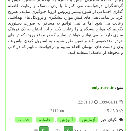
گردشگران درخواست می کنم تا با زدن ماسک و رعایت فاصله
گذاری اجتماعی از شیوع بیشتر ویروس کرونا جلوگیری نمایند، تصریح
کرد: در تمامی هتل های کیش موارد پیشگیری و پروتکل های بهداشتی
رعایت می شود اما ما نمی توانیم به مسافر به صورت دستوری
بگوییم که موارد پیشگیری را رعایت بکند و این احتیاج به یک فرهنگ
سازی دارد. ما می توانیم خواهش نماییم که در موقع ورود، کفش های
خودرا ضدعفونی کند و همین طور نسبت به استریل کردن لباس ها،
بدن و دست های میهمان اقدام نماییم و درخواست نماییم که در لابی
و محوطه از ماسک استفاده کنند.
منبع:
onlytravel.ir
1399/04/11
22:51:10
2112
/ 5
5.0
تگهای خبر:
آزمایش
,
آموزش
,
خانواده
,
خدمات
این مطلب را می پسندید؟
(0)
(1)