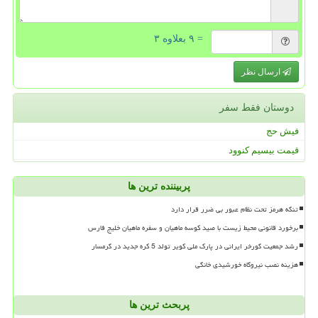
= ۹ بعلاوه ۳
ارسال نظر
دوستان فقط سفر
فیش حج
قیمت بیسیم کنوود
پربیننده ترین ها
تنگه هرمز تحت نظام عبور بی ضرر قرار دارد
برخورد قانونی محیط زیست با صید کوسه ماهیان و سفره ماهیان خلیج فارس
رشد جمعیت گورخر ایرانی در پارک ملی کویر تولد 5 کره جدید در گرمسار
هزینه نصب نیروگاه خورشیدی خانگی
پربحث ترین ها