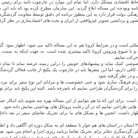
لحاظ اقتصادی مشکل دارد، اما تمام این موارد در چارچوب نامه برای رئیس
مه وبودجه این مساله ابلاغ گردید. این سازمان مطرح کرده بود که باید این م
نگی دولت قرار دارد به این منظور برنامه ای دقیق توسط معاونت گردشگری 
کشور و برداشتن تصویر غیرواقعی از ایران و بحث های اعتمادسازی در نظر گرف
المللی است و در شرایط کرونا هم به این مساله تاکید می شود، اظهار نمود: 
با شیوع ویروس کرونا تاکید بیشتری شده است. به جهت اینکه به سمت رو
حرکت نماییم.
صی کمک نماید و پیشنهادهای خویش را دراین زمینه عرضه نماید تا تمام 
کافی داریم، اما این سفرها باید در چارچوب یک پکیج از جانب فعالان گردشگر
 و در نظر گرفته شود.
مردم فرهنگ سازی شود و حتی خصوصیت ها و مزایای این نوع سفر برای مرد
ا برای گردشگران طراحی نماییم که باصرفه باشد. البته این پکیج باید برای تو
ست. برای این که ما هم بتوانیم از این مساله بهره مند شویم باید ابتکار عم
 هایی طراحی نماییم که در آن رعایت پروتکل های بهداشتی نمایش داده شود.
ار داشت: انجمن ها و تشکل های ما برای تحریک تقاضای سفر در بعد داخل
تیموری از برنامه ریزی برای برگزاری هفته های فرهنگی ۳۱ استان در استان های هم جوار یا منطقه ای به شکل دوره ای آگاهی داد 
لی گردشگری دفاتر برای تحریک تقاضا برنامه ریزی اجرا و انجام می شود. ه