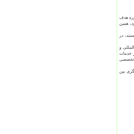
وزه هدف
د، همین
تند، در
لمللی و
ر خدمات
ه تخصصی
 گردشگری بین