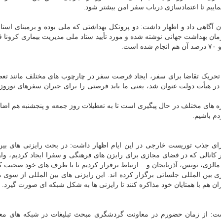
اییم تا اعتمادسازی درباب سفر امن بیشتر شود.
آگاهی داد و اظهار داشت: دو پروتکل بهداشتی که ملی بوده و برمبنای استان
ن بهداشت جهانی نوشته شده و مورد تأیید ستاد ملی مدیریت بیماری کرونا قر
ت.
تحریک تقاضا برای سفر، ایجاد فرصت سفر در چارچوب های مختلف مانند تعط
در هیأت دولت عنوان شد، یعنی ما باید فرصتی را برای جبران سفرهای نوروز
ه های مختلف در حال پیگیری است تا به تعطیلات روز جمعه و پنجشنبه هم اضا
م باشیم.
ای جذب توریست خارجی در این ایام اظهار داشت: در بحث رایزنی های بین
 کانالی که در فضای مجازی برای رایزن های فرهنگی و سفرا ایجاد کردیم، وار
لزی، تونس، آذربایجان و... ارتباط برقرار کردیم تا با طرف های خود صحبت کن
ی بین المللی جلساتی برگزار کرده اند. این رایزنی های بین المللی از سوی 
هم با همتایان خود مذاکره کنند تا رایزنی ها به شکل شبکه ای صورت گیرد.
اشت: از زمان حضورم در معاونت گردشگری مبحث تبلیغات در شبکه های مع