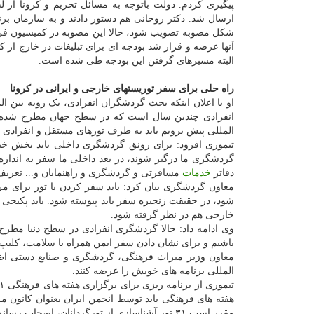
پیگیری کردم. دولت باتوجه به مسائل تحریم و کرونا از 
ارسال شد. دکتر روحانی هم دستور دادند و به سازمان برنا
شکل مصوبه تصویب شود، حالا این مصوبه در کمیسیون فره
آنها عرضه و قرار شد بودجه ای برای تبلیغات در خارج از 
البته مسیرهای گرفتن این بودجه طی شده است.
راه حلی برای سفر توریستهای خارجی و ایرانی در کرونا
او با اعلان اینکه بحث گردشگران انفرادی، یک رویه بین 
انفرادی چندین سال است که در سطح جهان مطرح شده و 
المللی پیش برویم باید به طرف تورهای مستقل و انفرادی 
تیموری افزود: برای رونق گردشگری داخلی باید بخش خصو
گردشگری ما درگیر شوند، در بعد داخلی ما سفر به اندازه 
دفاتر
خدمات
مسافرتی و گردشگری و راهنمایان و... تعریف
معاون گردشگری بیان کرد: باید سفر کردن با تور برای 
شود، در حقیقت زنجیره سفر باید پیوسته شود. باید پکیجی ر
خارجی هم در نظر گرفته شود.
وی ادامه داد: حالا گردشگری انفرادی در سطح دنیا مطرح ا
باشیم و برای نشان دادن سفر ایمن همراه با سلامت، کلیپ
معاون وزیر میراث فرهنگی، گردشگری و صنایع دستی اظه
المللی برنامه های خویش را عرضه کنند.
هفته های فرهنگی باید توسط انجمن ایران بعنوان کانون م
مقرر است ۳۱ تور آشناسازی از تورگردانان، اصحاب رسانه، بلاگرها، افراد مؤثر و... یک استان در استان های هم جوار و منطقه اجرا شود.