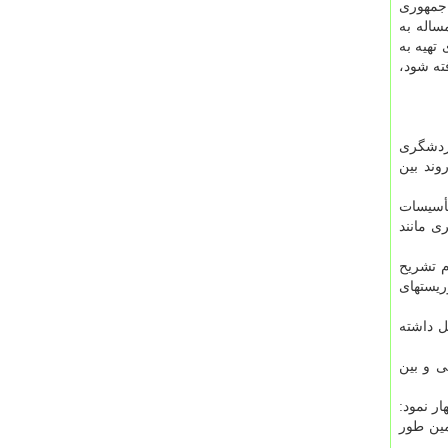
 جمهوری
ساله به
تهیه به
ته شود،
گردشگری
ند بین
تأسیسات
ی مانند
م تشریح
ریستهای
ل داشته
ی و بین
و اظهار نمود:
مین طور