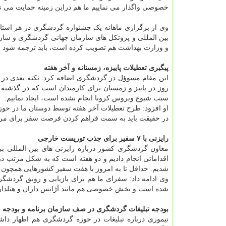
خصوصی واگذار می نماییم ما هم دراین زمینه حمایت می نم
وی از برگزاری ماهانه یک جشنواره گردشگری در هر استان 
بین المللی و پروتکل های سازمان جهانی گردشگری و سازما
و وزارت بهداشت هم تصویب کرده است، باید ترجمه شود و ۷۰ درصد آن هم انجام شده اس
پیگیری تعطیلات پاییزه، زمستانه و آخر هفته
این مقام مسوؤل در گردشگری اضافه کرد: نکته بعدی در 
روز در پاییز و زمستان برای کارمندان است که در گذشته 
سبب شیوع ویروس کرونا انجام نشده است، ایجاد نماییم.
او افزود: طرح تعطیلات آخر هفته توسط دوستان ما در حوز
در حقیقت باید به سمت فراهم کردن فرصت سفر برای مرد
رایزنی با ۷ سفیر برای جذب توریست خارجی
معاون گردشگری کشور درباره رایزنی های بین المللی بر
اقداماتی انجام دادیم و دو هفته است که به شکل مرتب در
شدیم. حداقل تا به امروز با هفت سفیر کشورهایی همچون ما
وی ادامه داد: سفرای ما هم برای بازیابی و رونق گردشگر
شده است و بخش خصوصی هم مانند آژانس داران و هتلداران 
بودجه تبلیغات گردشگری در صف سازمان برنامه و بودجه
تیموری درباره تبلیغات در حوزه گردشگری هم اظهار د