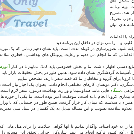
ان تشکل های
تهیه برنامه
ار شد، تصریح
چارچوب تحریک
مه های میان
اه با اقدامات
لیپ و... را می توان در داخل این برنامه دید.
گرفته شود، تصویرسازی در کوتاه مدت است، باید نشان دهیم زمانی که یک توری
اقداماتی که ما انجام می دهیم و رعایت پروتکل های بهداشتی، خطری سلامت 
 دستی اظهار داشت: ما و بخش خصوصی باید کمک نماییم تا در کنار
آموز
ر تأسیسات گردشگری نشان داده شود. همین طور در بخش تحقیقات بازار باید بب
ا کرونا برای گروه و مخاطبان ما که قصد سفر دارند، مشخص نماییم.
گری، دکتر مونسان کارهای مختلفی انجام دادند. بعنوان یک اجبار نیاز است تا
همراهی
دستگاه
هایی مانند صداوسیما و وزارت بهداشت درمورد سفر لازم است.
 بیماری کرونا انجام داده است، موفقیت آمیز بوده است. ما یکی از حوزه های
 همراه با سلامت که مبنای کار قرار گرفت، همین طور در جلساتی که با وزا
 بعلاوه سلامت تصویب و این مساله تبدیل به یک گفتمان در ستاد ملی مدیریت
ا را به خود اصناف واگذار نماییم تا آنها گواهی سلامت را برای هتل هایی که
کاری که کشور ترکیه انجام می دهد. سازوکار اجرایی تحقق این مساله را