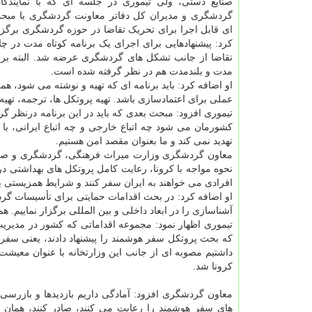
صنایع دستی، ولی تیموری در جلسه ای که با نمایندگ
گردشگری و مدیران کل دفاتر معاونت گردشگری با مبحث 
ای قابل اجرا برای تحریک تقاضا در حوزه گردشگری برگز
کرد: پیشنهادهایی برای اجرای یک برنامه کوتاه مدت در 
تقاضا از جانب تشکل های گردشگری عرضه شد. البته برنا
مدت و بلندمدت هم در نظر گرفته شده است.
او اضافه کرد: باید برنامه ای که تهیه و نوشته می شود، همر
عملی برای اعتمادسازی باشد. تهیه پروتکل ها، ترجمه، تهیه ک
تیموری افزود: مبحث بعدی که باید در این برنامه درنظر 
کشورمان می شود چه اتباع خارجی و چه اتباع ایرانی، با 
تهدید نمی کند و ما بعنوان مقصد امن هستیم.
معاون گردشگری وزارت میراث فرهنگی، گردشگری و صنایع
نحوه مواجه با کرونا، رعایت کامل پروتکل های بهداشتی د
افرادی می خواهند به ایران سفر کنند و شرایط همزیستی ب
او اضافه کرد: در بحث اقدامات حمایتی برای تأسیسات گردش
آشناسازی را در ابعاد داخلی و بین المللی برگزار نماییم. 
تیموری اظهار نمود: مجموعه اقداماتی که کشور در مدیریت
که بحث پروتکل سفر هوشمند را پیشنهاد دادند، یعنی سفر
داشتیم مصوبه ای از جانب این وزارتخانه با عنوان معیشت
کرونا شد.
معاون گردشگری افزود: آمادگی داریم بازدیدها و بازرسی ه
های سفر هوشمند را رعایت می کنند، صادر کنند، همان 