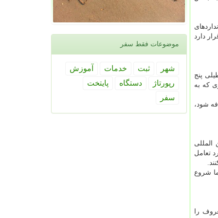
داردهای
ار دارد
موضوعات فقط سفر
شهر
ثبت
خدمات
آموزش
یلی پنج
رپورتاژ
دستگاه
پایتخت
ی که به
سفر
فه شود،
 المللی
د تعامل
ند.
ما شروع
روف را