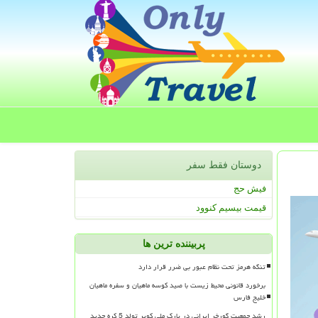
دوستان فقط سفر
فیش حج
قیمت بیسیم کنوود
پربیننده ترین ها
تنگه هرمز تحت نظام عبور بی ضرر قرار دارد
برخورد قانونی محیط زیست با صید کوسه ماهیان و سفره ماهیان
خلیج فارس
رشد جمعیت گورخر ایرانی در پارک ملی کویر تولد 5 کره جدید