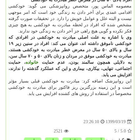
معصومه الماس پور، متخصص روانپزشکی می گوید: خودکشی
اقدامی عمدی برای آخر دادن به زندگی خود است که امر موجهی
نیست و البته علل و عوامل خویش را دارد. در تحقیقات صورت گرفته
مشخص شده که افراد در لحظه مبادرت به خودکشی به هیچ چیزی
فکر نکرده و گویی هیچ راهی جز آخر دادن به زندگی خود ندارند.
وی با اشاره به علت اصلی مبادرت به خودکشی در افرادی که
خودکشی ناموفق داشته اند، عنوان می کند: افراد در سنین زیر ۱۹
سال و بالای ۵۰ سال در معرض خطر مبادرت به خودکشی هستند،
مبادرت به خودکشی موفق در مردان و زنان بالای ۵۰ و ۷۰ سال سن،
به دلایلی همچون سالمند بودن، عدم حمایت
خانواده
، حمایت
اجتماعی، تنهایی، بیکاری، بیماری و این که عملکرد گذشته را ندارند،
افزایش می یابد.
این روانپزشک اضافه کرد: مبادرت به خودکشی قبلی بسیار مؤثر
است و این زمینه بزرگترین ریز فاکتور برای مبادرت به خودکشی
مخصوصاً در استفاده از روش های کشنده افزایش می یابد.
1399/03/19
23:26:10
2521
/ 5
5.0