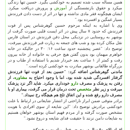
همین مساله سبب شده تصمیم به خودکشی بگیرد. حسین تنها زندگی
میکرد و حقوق بازنشستگی از
آموزش
و پرورش دریافت میکرد.
ایشان هیچگونه فقر مادی نداشته و تنها در اثر از دست دادن فرزندش
بسیار غمگین و افسرده بود."
وی با اشاره به اینکه مرحوم حسین گوهرشناس پس از فوت
فرزندش که حدود ۷ سال پیش در اثر ایست قلبی صورت گرفت از
بوشهر به روستایی در نزدیکی محل دفن فرزندش در استان فارس
نقل مکان کرده بود و شب های جمعه به زیارت قبر فرزندش میرفت،
توضیح داد: "عصر پنجشنبه حدود ساعت ۱۶: ۳۰ در حالیکه در خانه
خواهرم میهمان بود بدون گفتن هیچ حرفی به خانواده از خانه بیرون
رفت و کمتر از ۱ ساعت بعد خبردار شدیم با استفاده از طناب و در
بزرگراه طالقانی بوشهر مبادرت به خودکشی کرده است."
ماندنی گوهرشناس اضافه کرد: "حسین بعد از فوت تنها فرزندش
گرفتار افسردگی شدید شده بود، اما با وجود احتیاج به
مشاوره
، از
رفتن به پزشک و مصرف
دارو
خودداری میکرد. شاید اگر نزد پزشک
میرفت و زیر نظر
متخصص
تحت درمان قرار می گرفت، بیماری او با
مصرف دارو رفع شده و این اتفاق تلخ هم هیچگاه رخ نمیداد."
برادر متوفی ضمن ابراز ناراحتی از انتشار شایعاتی در ارتباط با علت
خودکشی برادرش توضیح داد: "این شایعه از سوی افرادی با هویت
مشخص صورت گرفته و از مردم فهیم استان بوشهر خواهان هستیم
به شایعات دامن نزنند تا حقیقت فدای شایعه و دروغ نشود."
افراد بالای ۵۰ سال در معرض خطر مبادرت به خودکشی