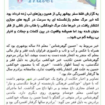
به گزارش فقط سفر بوشهر یكی از همین روزهای تب زده خرداد بود
كه خبر مرگ معلم بازنشسته ای به سرعت در گروه های مجازی
انتشار یافت، در خبرها علت مرگ خودكشی با طناب دار ناشی از فقر
عنوان شده بود اما همیشه واقعیت در بین كلمات و جملات و اخبار
بی ریشه گم می شود...
خبر مربوط به "حسین گوهرشناس" معلم ۶۸ ساله بوشهری بود که
همراه با عکس و آب و تاب و دلسوزی فراوان بابت فقر و نیاز مالی
معلم که منجر به انتحار شده دست به دست میشد، اما برادر مرحوم
گوهرشناس ضمن تکذیب خبر خودکشی برادرش به دلیل فقر و
تنگدستی، به ایسنا اظهار داشت: "خبری که با مضمون خودکشی
حسین به علت فقر انتشار یافته واقعیت ندارد، متاسفانه برادرم سال
ها گرفتار افسردگی حاد بود."
تصاویر و اخبار حکایت از وقوع یک خودکشی در
شهر
بوشهر داشت
که با عنوان "خودکشی فرهنگی بازنشسته از فرط تنگدستی و نیاز"
در فضای مجازی داغ میشد و بر دلها داغ می گذاشت. اما ماجرای
خودکشی معلم خوشنام بوشهری روی دیگری دارد، ماندنی
گوهرشناس برادر متوفی در گفتگو با ایسنا ضمن رد مساله خودکشی
برادرش به دلیل فقر می گوید: "برادرم سالها گرفتار افسردگی بود و