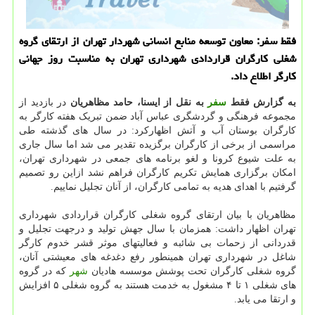
فقط سفر: معاون توسعه منابع انسانی شهردار تهران از ارتقای گروه
شغلی كارگران قراردادی شهرداری تهران به مناسبت روز جهانی
كارگر اطلاع داد.
به گزارش فقط
سفر
به نقل از ایسنا، حامد مظاهریان
در بازدید از
مجموعه فرهنگی و گردشگری عباس آباد ضمن تبریک هفته کارگر به
کارگران بوستان آب و آتش اظهارکرد: در سال های گذشته طی
مراسمی از برخی از کارگران برگزیده تقدیر می شد اما سال جاری
به علت شیوع کرونا و لغو برنامه های جمعی در شهرداری تهران،
امکان برگزاری همایش تکریم کارگران فراهم نشد ازاین رو تصمیم
گرفتیم با اهدای هدیه به تمامی کارگران، از آنان تجلیل نماییم.
مظاهریان با بیان ارتقای گروه شغلی کارگران قراردادی شهرداری
تهران اظهار داشت: همزمان با سال جهش تولید و درجهت تجلیل و
قدردانی از زحمات بی شائبه و فعالیتهای موثر قشر خدوم کارگر
شاغل در شهرداری تهران همینطور رفع دغدغه های معیشتی آنان،
گروه شغلی کارگران تحت پوشش موسسه هادیان
شهر
که در گروه
های شغلی ۱ تا ۴ مشغول به خدمت هستند به گروه شغلی ۵ افزایش
و ارتقا می یابد.