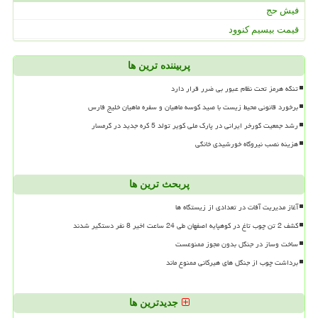
فیش حج
قیمت بیسیم کنوود
پربیننده ترین ها
تنگه هرمز تحت نظام عبور بی ضرر قرار دارد
برخورد قانونی محیط زیست با صید کوسه ماهیان و سفره ماهیان خلیج فارس
رشد جمعیت گورخر ایرانی در پارک ملی کویر تولد 5 کره جدید در گرمسار
هزینه نصب نیروگاه خورشیدی خانگی
پربحث ترین ها
آغاز مدیریت آفات در تعدادی از زیستگاه ها
کشف 2 تن چوب تاغ در کوهپایه اصفهان طی 24 ساعت اخیر 8 نفر دستگیر شدند
ساخت وساز در جنگل بدون مجوز ممنوعست
برداشت چوب از جنگل های هیرکانی ممنوع ماند
جدیدترین ها