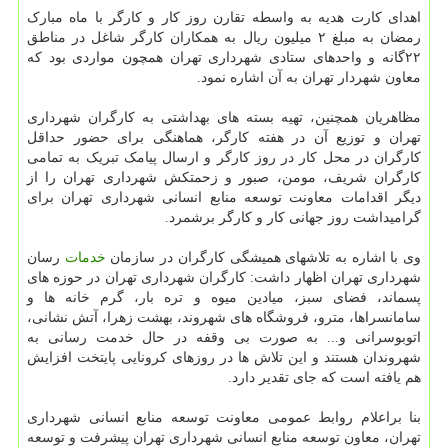
اهدای کارت هدیه به واسطه تقارن روز کار و کارگر با ماه مبارک
رمضان به مبلغ ۲ میلیون ریال به همکاران کارگر شاغل در مناطق
۲۲گانه و واحدهای ستادی شهرداری تهران همچون مواردی بود که
معاون شهردار تهران به آن اشاره نمود.
مظاهریان همچنین، تهیه بسته های بهداشتی به کارگران شهرداری
تهران و توزیع آن در هفته کارگر، هماهنگی برای حضور حداقل
کارگران در محل کار در روز کارگر و ارسال پیامک تبریک به تمامی
کارگران شریف، مومن، صبور و زحمتکش شهرداری تهران را از
دیگر اقدامات معاونت توسعه منابع انسانی شهرداری تهران برای
گرامیداشت روز جهانی کار و کارگر برشمرد.
وی با اشاره به تلاشهای همیشگی کارگران در سازمان
خدمات
رسان
شهرداری تهران اظهار داشت: کارگران شهرداری تهران در حوزه های
پسماند، فضای سبز، میادین میوه و تره بار، گرم خانه ها و
سامانسراها، مترو، فروشگاه های شهروند، بهشت زهرا، آتش نشانی،
اتوبوسرانی و... به صورت بی وقفه در حال خدمت رسانی به
شهروندان هستند و این تلاش ها در روزهای کرونایی پایتخت افزایش
هم یافته است که جای تقدیر دارد.
بنا براعلام روابط عمومی معاونت توسعه منابع انسانی شهرداری
تهران، معاون توسعه منابع انسانی شهرداری تهران پیشرفت و توسعه