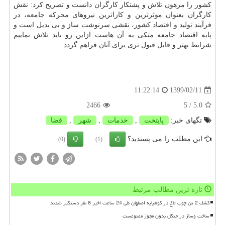
کشور را مرهون تلاش و پشتکار کارگران دانست و تصریح کرد: نقش
کارگران بعنوان موثرترین و کاراترین نیروهای محرکه جامعه، در
فرآیند تولید و اقتصاد کشور، نقشی سرنوشت ساز و بی بدیل است و
پایه اقتصاد جامعه متکی به آن هاست ازاین رو باید تلاش نماییم
شرایط بهتر و قابل قبول تری برای آنان فراهم گردد.
1399/02/11
11:22:14
2466
/ 5
5.0
تگهای خبر:
پایتخت
,
خدمات
,
شهر
,
فضا
این مطلب را می پسندید؟
(0)
(1)
تازه ترین مطالب مرتبط
کشف 2 تن چوب تاغ در کوهپایه اصفهان طی 24 ساعت اخیر 8 نفر دستگیر شدند
ساخت وساز در جنگل بدون مجوز ممنوعست