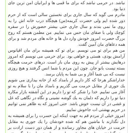
نباشد. در حرمی نباشد كه برای ما قمی ها و ایرانیان امن ترین جای
دنیا بود.
مادرم می گوید كه سال جاری برای نخستین سالی است كه از حرم
دور شده ایم ولی حضرت كریمه(س) هیچگاه درب خانه اش را به
روی ما نمی بندند و سال جاری حتی بیشتر حضورش را در سفره
كوچك ولی با صفای مان حس می نماییم. من مطمن هستم كه روح
بزرگ حضرت امروز خودش وارد دل ها و خانه های مردم شد و برای
همه دعاهای مان آمین گفت.
من هم برای تو می نویسم. برای تو كه همیشه برای مان اقیانوس
آرامش بودی، هستی و خواهی بود. برای حرمی می نویسم كه امروز
درهایش بیشتر از پیش به روی مان باز است. درهای حرمت هیچگاه
بسته نیست بانو جان. چون این مردم با شما انس گرفتند و هیچ روزی
نیست كه بی شما آغاز و بی شما به پایان برسد.
خداراشكر هرجا كه كار داریم از بامداد كه از خانه بیداری می شویم
یك جوری از مقابل حرمت می گذریم و بامداد مان را با سلام به تو
آغاز می نماییم. خدا را شكر كه تو را داریم در این آشفته بازار مكاره
دنیا تو را داریم كه دلمان به یك گوشه نشینی و نگاه در نگاهی كه غل
و غشی در آن نیست خوش باشد. حتی امروز كه به ظاهر نمی توانیم
در حریم بهشتی ات جاخوش نماییم.
امروز خیلی از مردم قم به جهت اینكه این حسرت را برای همیشه به
دل نگذارند با ماشین هم كه شده خودشان را یك جوری به مقابل
حرمت در خیابان های مجاور رسانده و از همان دور دست ارادت بر