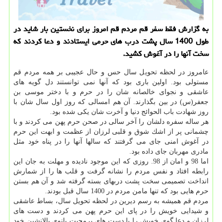
به گزارش فقط سفر قم مردم قم امروز برای نخستین بار شاید در
طول 1400 سال پشت درب های حرمی ایستادند و دعا كردند كه
سخت آنها را در آغوش كشید.
عامروز در لحظه تحویل سال حس و حال عجیبی بر همه مردم قم
مستولی بود. اولین باری بود كه آنها نمی توانستند دل گویه های
عاشقی و نجوای خالصانه شان را در حرم و با دختر موسی بن
جعفر(س) در بین بگذارند. آن هم امسالی كه روز اول سال شان با
روز شهادت باب الحوائج دنیا و آخرت شان یكی شده بود.
هر ساله سفره دلشان را آخر سالی در صحن حرم پهن می كردند و با
چشمانی پر از اشك شوق و قلبی لرزان از عظمت و ابهت این حرم
در آغوش امنی جای می گرفتند كه سالها آنها را در پناه خود مثل
مادری مهربان جای داده بود.
اما 98 و امان از 98. روزی كه این موجود نادیده و مهلت به جان این
رابطه افتاد و نفس مردم را نشانه گرفت و قلب ها را از شمارش
انداخت تصمیمی سخت پشت دربهای بسته گرفته شد و آن هم بستن
حرم هایی بود كه تنها مامن مردم در 1400 سال قبل بودند.
مردم قم همیشه به رسم دیرین در لحظه تحویل سال، بساط عاشقی
و شیدایی خویش را در پای این حرم پهن می كردند و دست های
لرزان و دعا گوی خویش را با دست های پرمحبت بانوی بالانشین خود