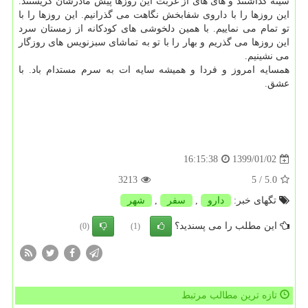
سینه گذاشتند و های های از غربت این روزها پیش مادرشان گریستند.
این روزها را با داروی شفابخش نگاهت می گذرانیم. این روزها را با
تو تمام می نماییم. با همین دلخوشی های كودكانه از زمستان سرد
این روزها می گذریم و بهار را با تو به تماشای سبزنویس های روزگار
می نشینیم.
همسایه امروز و فردا و همیشه سایه ات به سرم مستدام باد. با
عشق.
1399/01/02
16:15:38
3213
/ 5
5.0
تگهای خبر:
دارو
,
سفر
,
شهر
این مطلب را می پسندید؟
(0)
(1)
تازه ترین مطالب مرتبط