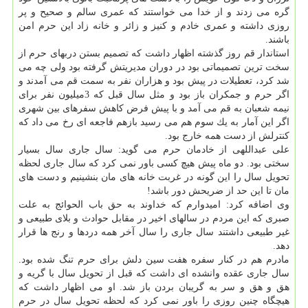
گره می زدند و از خدا می خواستند كه عمری سالم و صحیح و پر
روزی داشته و عمری خادم و كنیز و زائر و خانه زاد این حرم امن
باشند.
استاندار قم روز گذشته اظهار داشت كه تصمیم بستن دربهای حرم از
سخت ترین تصمیماتی بود در دوران مدیریتش گرفته بود ولی چه می
شد كرد، تعطیلات در پیش بود و هزاران نفر به سمت قم می آمدند و
اگر حرم و جمكران باز بود و مثل سال قبل كه 3میلیون نفر برای
نیمه شعبان به قم می آمد و با پیش فرض كاهش سفرهای بین شهری
اگر این آمار به یك سوم هم می رسید بازهم فاجعه ای رخ می داد كه
كنترلش از دست همه خارج بود.
علی عبداللهی از خادمان حرم می گوید: سال جاری سال بسیار
سختی بود. دو ماه پیش هیچ كسی باور نمی كرد كه سال جاری لحظه
تحویل سال را این گونه در غربت خانه های مان بنشینیم و دست های
مان تا این حد از ضریحش دور باشد!
وی اضافه كرد: امیدوارم كه خداوند به حق باب الحوائج به علت
صبری كه این مردم در سالهای اخیر در مقابل حوادث و بلای طبیعی و
غیر طبیعی داشتند سال جاری را سال آخر همه دردها و رنج ها قرار
دهد.
مادرم هم در كنار سفره هفت سین دلش برای حرم تنگ شده بود.
سال جاری عقده وانشده ای داشت كه قبل از تحویل سال با گریه و
هق و هق و سر به گریبان بردن باز شد. او می اظهار داشت كه
هیچگاه چنین روزی را باور نمی كرد كه لحظه تحویل سال در حرم