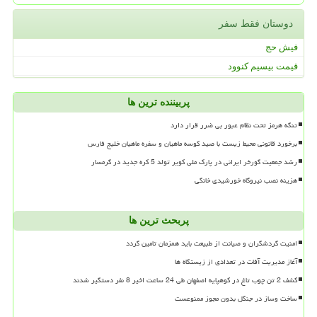
دوستان فقط سفر
فیش حج
قیمت بیسیم کنوود
پربیننده ترین ها
تنگه هرمز تحت نظام عبور بی ضرر قرار دارد
برخورد قانونی محیط زیست با صید کوسه ماهیان و سفره ماهیان خلیج فارس
رشد جمعیت گورخر ایرانی در پارک ملی کویر تولد 5 کره جدید در گرمسار
هزینه نصب نیروگاه خورشیدی خانگی
پربحث ترین ها
امنیت گردشگران و صیانت از طبیعت باید همزمان تامین گردد
آغاز مدیریت آفات در تعدادی از زیستگاه ها
کشف 2 تن چوب تاغ در کوهپایه اصفهان طی 24 ساعت اخیر 8 نفر دستگیر شدند
ساخت وساز در جنگل بدون مجوز ممنوعست