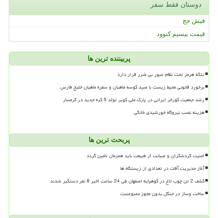
دوستان فقط سفر
فیش حج
قیمت بیسیم کنوود
پربیننده ترین ها
تنگه هرمز تحت نظام عبور بی ضرر قرار دارد
برخورد قانونی محیط زیست با صید کوسه ماهیان و سفره ماهیان خلیج فارس
رشد جمعیت گورخر ایرانی در پارک ملی کویر تولد 5 کره جدید در گرمسار
هزینه نصب نیروگاه خورشیدی خانگی
پربحث ترین ها
امنیت گردشگران و صیانت از طبیعت باید همزمان تامین گردد
آغاز مدیریت آفات در تعدادی از زیستگاه ها
کشف 2 تن چوب تاغ در کوهپایه اصفهان طی 24 ساعت اخیر 8 نفر دستگیر شدند
ساخت وساز در جنگل بدون مجوز ممنوعست