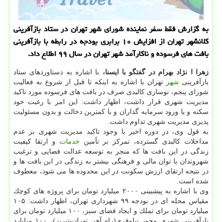
به گزارش فقط سفر نماینده شورای شهر تهران در ستاد بازآفرینی
كلانشهر تهران از افزایش ۱۰ برابری بودجه در رابطه با بازآفرینی
بافت های فرسوده و ناكارآمد شهر تهران در سال ۹۹ اطلاع داد.
زهرا ا نژاد بهرام در گفتگو با ایسنا،
با اشاره به دستاوردهای ستاد
بازآفرینی
شهر
تهران با اشاره به اینكه تا قبل از شروع به فعالیت
شورای پنجم، نوسازی كالبدی صرف در بافت های فرسوده مورد تاكید
مدیریت شهری قرار داشت، اظهار داشت: این امر با رغبت خود
سكنه و یا ورود سرمایه گذاران و با كمترین دخالت و بدون مسئولیت
پذیری مدیریت شهری تداوم داشت.
به قول وی، در دوره اخیر با وجود تاكید مدیریت شهری بر عدم
مداخلات كالبدی گسترده، تمركز بر تأمین
خدمات
و ارتقا كیفیت
زندگی در این بافت ها كه منجر به توسعه عدالت فضایی و ترغیب
شهروندان با توان مالی و فرهنگی بیشتر به زندگی در این بافت ها و
در نتیجه ارتقای ارزش سكونت در این محدوده ها می شود، معطوف
شده است.
وی با اشاره به پیشبینی ۲۰۰۰ میلیارد تومان برای پروژه های كوچك
مقیاس محله ای در بودجه ۹۹ شهرداری تهران، اظهار داشت: ۱۰۵
میلیارد تومان برای تملك و ایجاد فضای سبز، ۱۰۰ میلیارد تومان برای
بازآفرینی شهری محور نیلوفری(راه آهن تهران-تبریز)، ۱۰۰ میلیارد