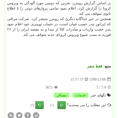
بر اساس گزارش رویترز، بحرین كه دومین مورد آلودگی به ویروس
كرونا را گزارش كرد، اعلام نمود تمامی پروازهای دوبی را تا اطلاع
ثانوی متوقف می كند.
همچنین در خبر جداگانه دیگری كه رویترز منتشر كرد، شركت مرافی
كه اپراتور بندر خصب عمان است، در حساب توییتری خود اعلام نمود
بندر خصب واردات و صادرات كالا از مبدا و به مقصد ایران را از ۲۶
فوریه به سبب شیوع ویروس كرونای جدید متوقف می كند.
منبع:
فقط سفر
1398/12/06
15:57:37
3671
/ 5
5.0
تگهای خبر:
خدمات
,
مسافر
این مطلب را می پسندید؟
(0)
(1)