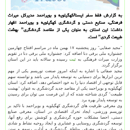
به گزارش فقط سفر ایسنا/كهگیلویه و بویراحمد مدیركل میراث
فرهنگی، صنایع دستی و گردشگری كهگیلویه و بویراحمد اظهار
داشت: این استان به عنوان یكی از مقاصد گردشگریˮ بهشت
طبیعت گردیˮ است.
"مجید صفایی" روز پنجشنبه ۱۷ بهمن ماه در مراسم افتتاح چهارمین
جشنواره ملی برفی دنا اضافه كرد: جشنواره ملی برفی دنا در تقویم
وزارت میراث فرهنگی به
ثبت
رسیده و سالانه باید در این استان
برگزار گردد.
مجید صفائی با اشاره به اینكه امروز صنعت توریسم یكی از مهم
ترین ابزارها برای دستیابی به توسعه پایدار می باشد و توانسته سهم
قابل توجهی از اقتصاد دنیا را به خود اختصاص دهد، اضافه كرد: استان
كهگیلویه و بویراحمد یكی از مقاصد جدید گردشگری به عنوان "بهشت
طبیعت" گردی شناخته شده كه از این فرصت می توان برای رسیدن
به توسعه پایدار بهره برد.
وی معرفی ظرفیت های گردشگری كهگیلویه و بویراحمد با تاكید بر
توریسم ورزشی، ایجاد تحرك اقتصادی در استان، معرفی صنایع
دستی، احصا مشكلات حوزه گردشگری و كوشش برای رفع آنها،
توسعه گردشگری روستایی و عشایری و ایجاد روحیه نشاط و شادی
در میان مردم، معرفی مناطق گردشگری و آداب، رسوم و سنن