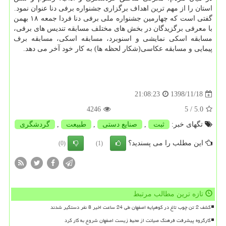
استان را از مهم ترین اهداف برگزاری جشنواره برفی دنا عنوان نمود.
گفتی است كه چهارمین جشنواره ملی برفی دنا فردا جمعه ۱۸ بهمن
با معرفی برگزیدگان در بخش های مختلف مسابقه تندیس های برفی،
مسابقه اسكی نمایشی و اسنوبرد، مسابقه اسكی، مسابقه برف
پیمایی و مسابقه عكاسی(شكار لحظه ها) به كار خود آخر می دهد.
1398/11/18
21:08:23
4246
/ 5
5.0
تگهای خبر:
ثبت
,
صنایع دستی
,
طبیعت
,
گردشگری
این مطلب را می پسندید؟
(0)
(1)
تازه ترین مطالب مرتبط
کشف 2 تن چوب تاغ در کوهپایه اصفهان طی 24 ساعت اخیر 8 نفر دستگیر شدند
کارگروه پیشرفت فرهنگ صیانت از محیط زیست اصفهان شروع به کار کرد