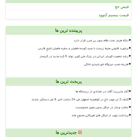
فیش حج
قیمت بیسیم کنوود
پربیننده ترین ها
تنگه هرمز تحت نظام عبور بی ضرر قرار دارد
برخورد قانونی محیط زیست با صید کوسه ماهیان و سفره ماهیان خلیج فارس
رشد جمعیت گورخر ایرانی در پارک ملی کویر تولد 5 کره جدید در گرمسار
هزینه نصب نیروگاه خورشیدی خانگی
پربحث ترین ها
آغاز مدیریت آفات در تعدادی از زیستگاه ها
کشف 2 تن چوب تاغ در کوهپایه اصفهان طی 24 ساعت اخیر 8 نفر دستگیر شدند
ساخت وساز در جنگل بدون مجوز ممنوعست
برداشت چوب از جنگل های هیرکانی ممنوع ماند
جدیدترین ها