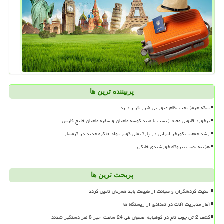
پربیننده ترین ها
تنگه هرمز تحت نظام عبور بی ضرر قرار دارد
برخورد قانونی محیط زیست با صید کوسه ماهیان و سفره ماهیان خلیج فارس
رشد جمعیت گورخر ایرانی در پارک ملی کویر تولد 5 کره جدید در گرمسار
هزینه نصب نیروگاه خورشیدی خانگی
پربحث ترین ها
امنیت گردشگران و صیانت از طبیعت باید همزمان تامین گردد
آغاز مدیریت آفات در تعدادی از زیستگاه ها
کشف 2 تن چوب تاغ در کوهپایه اصفهان طی 24 ساعت اخیر 8 نفر دستگیر شدند