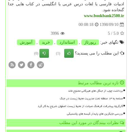
ادبیات فارسی یا لغات درس عربی یا انگلیسی در کتاب هایی جدا
گنجانده شود.
www.bookbank2500.ir
1398/09/10
00:08:18
3996
/ 5
5.0
تگهای خبر:
رپورتاژ
,
استاندارد
,
خرید
,
آموزش
این مطلب را می پسندید؟
(0)
(1)
تازه ترین مطالب مرتبط
برداشت چوب از جنگل های هیرکانی ممنوع ماند
صدمه به ۱۳ منطقه تحت مدیریت محیط زیست در جنگ
کارگروه پیشرفت فرهنگ صیانت از محیط زیست اصفهان شروع به کار کرد
بررسی جایگزین های پایدار کیسه های پلاستیکی
نظرات بینندگان در مورد این مطلب