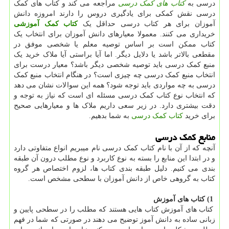
درسی به
کتاب های کمک درسی
مراجعه می کند و کتاب های کمک
درسی نقش کمکی برای یادگیری دروس را دارند امروزه دانش
آموزان برای هر کتاب درسی حداقل یک
کتاب کمک آموزشی
خریداری می کنند. معمولا معیارهای دانش آموزان برای انتخاب یک
کتاب ممکن است بر اساس توصیه معلم یا شخصی موفق در
مقطعی بالاتر باشد یا دلایل دیگر. اما آیا براستی آیا ملاک خرید یک
منبع کمک درسی باید توصیه شخصی دیگر باشد؟ معیار درست برای
انتخاب منبع کمک درسی چه چیزی است؟ در هنگام انتخاب منبع کمک
درسی به چه مواردی باید توجه شود؟ همه این سوالات نشان می دهد
که انتخاب نوع کتاب کمک درسی مسئله ای است که نیاز به توجه و
دقت بیشتری دارد. در زیر سعی داریم ملاک ها و معیارهایی صحیح
برای خرید
کتاب کمک درسی
به شما بدهیم.
منابع کمک درسی
آنچه که از آن با نام کتاب کمک درسی نام میبریم انواع متفاوتی دارد
و در ابتدا این منابع را بسته به نوع کاربرد و نوع مطلب درون آن طبقه
بندی می کنیم. دلیل طبقه بندی کتاب ها، لزوم اختصاص هر گروه
کتاب به گروهی خاص از دانش آموزان با سطحی مشخص است.
1) کتاب های آموزش
کتاب های آموزش کتاب هایی هستند که مطلب را در سطحی پایین و
زبانی ساده به دانش آموز توضیح می دهند در صورتی که شما در فهم