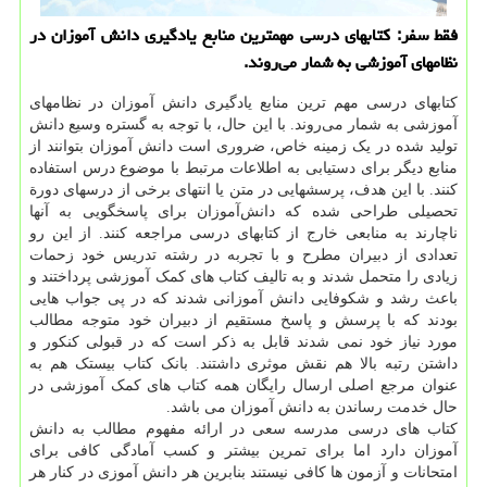
فقط سفر: كتابهای درسی مهم‏ترین منابع یادگیری دانش ‏آموزان در
نظامهای آموزشی به شمار می‌روند.
کتابهای درسی مهم ترین منابع یادگیری دانش ‏آموزان در نظامهای
آموزشی به شمار می‌روند. با این حال، با توجه به گستره وسیع دانش
تولید شده در یک زمینه خاص، ضروری است دانش‏ آموزان بتوانند از
منابع دیگر برای دستیابی به اطلاعات مرتبط با موضوع درس استفاده
کنند. با این هدف، پرسشهایی در متن یا انتهای برخی از درسهای دورة
تحصیلی طراحی شده‏ که دانش‌آموزان برای پاسخگویی به آنها
ناچارند به منابعی خارج از کتابهای درسی مراجعه کنند. از این رو
تعدادی از دبیران مطرح و با تجربه در رشته تدریس خود زحمات
زیادی را متحمل شدند و به تالیف کتاب های کمک آموزشی پرداختند و
باعث رشد و شکوفایی دانش آموزانی شدند که در پی جواب هایی
بودند که با پرسش و پاسخ مستقیم از دبیران خود متوجه مطالب
مورد نیاز خود نمی شدند قابل به ذکر است که در قبولی کنکور و
داشتن رتبه بالا هم نقش موثری داشتند. بانک کتاب بیستک هم به
عنوان مرجع اصلی ارسال رایگان همه کتاب های کمک آموزشی در
حال خدمت رساندن به دانش آموزان می باشد.
کتاب های درسی مدرسه سعی در ارائه مفهوم مطالب به دانش
آموزان دارد اما برای تمرین بیشتر و کسب آمادگی کافی برای
امتحانات و آزمون ها کافی نیستند بنابرین هر دانش آموزی در کنار هر