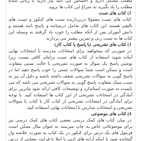
مطلب مشکل دارید و احساس می کنید نیاز دارید با زبانی ساده
مطلب را یاد بگیرید به سراغ این کتاب ها بروید.
2) کتاب های تست
کتاب های تست معمولا دربردارنده تست های کنکور و تست های
تالیفی هستند این کتاب های شامل درسنامه و پاسخ نامه هستند و
دانش آموزان پس از آنکه مطلب را خوب یاد گرفتند به وسیله این
کتاب ها به تست زنی و تمرین بیشتر می پردازند.
3) کتاب های تشریحی (با پاسخ یا کتاب کار)
در صورتی که میخواهید برای امتحانات مدرسه یا امتحانات نهایی
آماده شوید استفاده از کتاب های تست برایتان کافی نیست زیرا
نوشتن پاسخ یک سوال به صورت تشریحی با حالت تستی متفاوت
است و ممکن است شما سوالات تستی را خوب پاسخ دهید اما در
پاسخ گویی به سوالات تشریحی ضعف داشته باشید و دلیل آن نیز به
سبب سبک متفاوت پاسخ گویی به سوالات تشریحی می باشد که می
بایست به صورت استاندارد و توضیحات کافی ارائه شود بنابرین برای
آمادگی در امتحانات تشریحی از این کتاب ها استفاده کنید. با توجه
برای آمادگی در امتحانات تشریحی از کتاب کار یا کتاب با سوالات
تشریحی و امتحانات مدارس یا امتحانات نهایی استفاده کنید.
4) کتاب های موضوعی
در میان کتاب های کمک درسی بعضی کتاب های کمک درسی نیز
برای موضوعاتی خاص به چاپ میرسند به عنوان مثال ممکن است
فرمول های یک درس برای کنکور در یک کتاب به صورت خلاصه وار
گنجانده شود یا اینکه آرایه های ادبی یا املا یا قرابت معنایی از درس