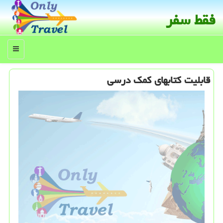
فقط سفر
منو
قابلیت كتابهای كمك درسی