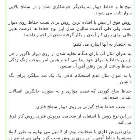
میخ ها و حفاظ دیوار به یکدیگر جوشکاری شده و در سطح بالایی
دیوار ثابت می شوند.
روش فوق از پیش پا افتاده ترین روش برای نصب حفاظ روی دیوار
است ولی طی گذشت سالیان سال این نوع حفاظ ها فرصت هایی
عالی برای روی کار آمدن و بکار گرفته شدن در اختیار داشتند.
به اختصار به آنها اشاره می کنیم
:
به عنوان مثال آب باران هنگام تخلیه شدن از روی دیوار ناگزیر راهی
از بین حفاظ ها برای خود پیدا می کند و همین امر موجب زنگ زدگی
حفاظ وباعث از بین رفتن آهن آن میشود.
یا به عنوان مثال عدم استحکام کافی یک یک عدد میلگرد برای نگه
داشتن.
حفاظ شاخ گوزنی که نصب موازی و به صورت جایگزین اتصالات
ابتدایی شده اند.
2- نصب حفاظ شاخ گوزنی بر روی دیوار سطح فلزی
در این نوع روش با استفاده از ضخامت درپوش فلزی روش کار فرق
می کند.
برای درپوش فلزی با ضخامت بیش از 2 میل می توانیم به طور کاملا
مستقیما حفاظ آهنی را بر روی درپوش نصب کرد. ولی می توانیم در