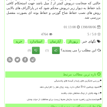
حالتی که ضخامت درپوش کمتر از 2 میل باشد جهت استحکام کافی
باید حفاظ به دیوار زیر درپوش محکم شود که در پاراگراف های بالایی
روش های نصب حفاظ شاخ گوزنی و حفاظ بوته ای بصورت مفصل
بررسی شد.
1398/08/06
01:13:08
4764
/ 5
5.0
تگهای خبر:
رپورتاژ
,
آپارتمان
,
استاندارد
,
خرید
این مطلب را می پسندید؟
(0)
(1)
تازه ترین مطالب مرتبط
بررسی جایگزین های پایدار کیسه های پلاستیکی
کمبود ویتامین B12 امکان دارد روند زوال مغز را افزایش دهد
۲ بهله بالابان از چنگ متخلفان نجات یافتند
هوشمندسازی راهبرد جدید سازمان محیط زیست برای محافظت از حیات وحش
نظرات بینندگان در مورد این مطلب