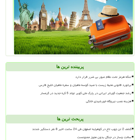
پربیننده ترین ها
تنگه هرمز تحت نظام عبور بی ضرر قرار دارد
برخورد قانونی محیط زیست با صید کوسه ماهیان و سفره ماهیان خلیج فارس
رشد جمعیت گورخر ایرانی در پارک ملی کویر تولد 5 کره جدید در گرمسار
هزینه نصب نیروگاه خورشیدی خانگی
پربحث ترین ها
کشف 2 تن چوب تاغ در کوهپایه اصفهان طی 24 ساعت اخیر 8 نفر دستگیر شدند
ساخت وساز در جنگل بدون مجوز ممنوعست