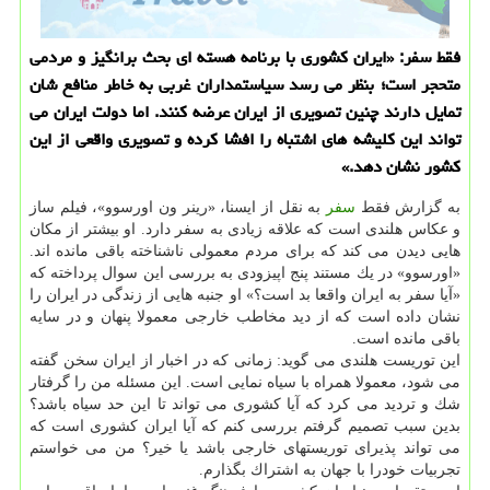
فقط سفر: «ایران كشوری با برنامه هسته ای بحث برانگیز و مردمی
متحجر است؛ بنظر می رسد سیاستمداران غربی به خاطر منافع شان
تمایل دارند چنین تصویری از ایران عرضه كنند. اما دولت ایران می
تواند این كلیشه های اشتباه را افشا كرده و تصویری واقعی از این
كشور نشان دهد.»
به گزارش فقط
سفر
به نقل از ایسنا، «رینر ون اورسوو»، فیلم ساز
و عكاس هلندی است كه علاقه زیادی به سفر دارد. او بیشتر از مكان
هایی دیدن می كند كه برای مردم معمولی ناشناخته باقی مانده اند.
«اورسوو» در یك مستند پنج اپیزودی به بررسی این سوال پرداخته كه
«آیا سفر به ایران واقعا بد است؟» او جنبه هایی از زندگی در ایران را
نشان داده است كه از دید مخاطب خارجی معمولا پنهان و در سایه
باقی مانده است.
این توریست هلندی می گوید: زمانی كه در اخبار از ایران سخن گفته
می شود، معمولا همراه با سیاه نمایی است. این مسئله من را گرفتار
شك و تردید می كرد كه آیا كشوری می تواند تا این حد سیاه باشد؟
بدین سبب تصمیم گرفتم بررسی كنم كه آیا ایران كشوری است كه
می تواند پذیرای توریستهای خارجی باشد یا خیر؟ من می خواستم
تجربیات خودرا با جهان به اشتراك بگذارم.