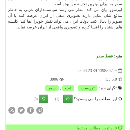
سفر به ایران بهترین تجربه من بوده است.
اورسوو بیان می كند: بنظر می رسد سیاستمداران غربی به خاطر
منافع شان تمایل دارند تصویری منفی از ایران عرضه كنند یا آن
تصویر را دنبال كنند. دولت ایران می تواند نقش خودرا ایفا كند؛ كلیشه
های اشتباه را افشا كرده و تصویری واقعی از ایران عرضه نماید.
منبع:
فقط سفر
1398/07/29
23:43:23
3906
/ 5
5.0
تگهای خبر:
توریست
,
ثبت
,
سفر
این مطلب را می پسندید؟
(0)
(1)
تازه ترین مطالب مرتبط