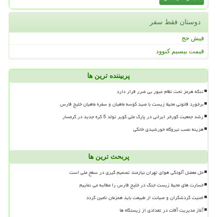
دوستان فقط سفر
فیش حج
قیمت بیسیم کنوود
پربیننده ترین ها
تنگه هرمز تحت نظام عبور بی ضرر قرار دارد
برخورد قانونی محیط زیست با صید کوسه ماهیان و سفره ماهیان خلیج فارس
رشد جمعیت گورخر ایرانی در پارک ملی کویر تولد 5 کره جدید در گرمسار
هزینه نصب نیروگاه خورشیدی خانگی
پربحث ترین ها
حل معضل آلودگی هوای تهران نیازمند تصمیم گیری در سطح ملی است
خسارت های محیط زیست جنگ در خلیج فارس را مطالبه می نماییم
امنیت گردشگران و صیانت از طبیعت باید همزمان تامین گردد
آغاز مدیریت آفات در تعدادی از زیستگاه ها