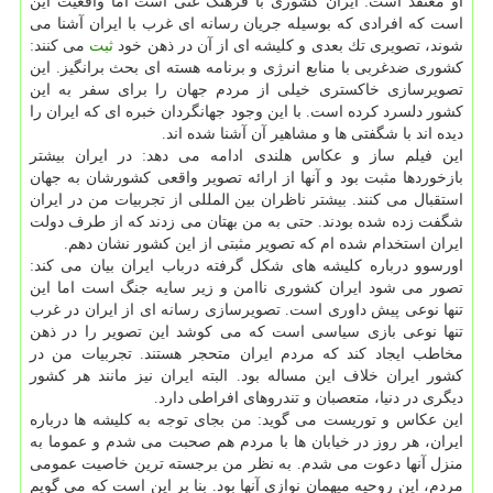
او معتقد است: ایران كشوری با فرهنگ غنی است اما واقعیت این
است كه افرادی كه بوسیله جریان رسانه ای غرب با ایران آشنا می
شوند، تصویری تك بعدی و كلیشه ای از آن در ذهن خود
ثبت
می كنند:
كشوری ضدغربی با منابع انرژی و برنامه هسته ای بحث برانگیز. این
تصویرسازی خاكستری خیلی از مردم جهان را برای سفر به این
كشور دلسرد كرده است. با این وجود جهانگردان خبره ای كه ایران را
دیده اند با شگفتی ها و مشاهیر آن آشنا شده اند.
این فیلم ساز و عكاس هلندی ادامه می دهد: در ایران بیشتر
بازخوردها مثبت بود و آنها از ارائه تصویر واقعی كشورشان به جهان
استقبال می كنند. بیشتر ناظران بین المللی از تجربیات من در ایران
شگفت زده شده بودند. حتی به من بهتان می زدند كه از طرف دولت
ایران استخدام شده ام كه تصویر مثبتی از این كشور نشان دهم.
اورسوو درباره كلیشه های شكل گرفته درباب ایران بیان می كند:
تصور می شود ایران كشوری ناامن و زیر سایه جنگ است اما این
تنها نوعی پیش داوری است. تصویرسازی رسانه ای از ایران در غرب
تنها نوعی بازی سیاسی است كه می كوشد این تصویر را در ذهن
مخاطب ایجاد كند كه مردم ایران متحجر هستند. تجربیات من در
كشور ایران خلاف این مساله بود. البته ایران نیز مانند هر كشور
دیگری در دنیا، متعصبان و تندروهای افراطی دارد.
این عكاس و توریست می گوید: من بجای توجه به كلیشه ها درباره
ایران، هر روز در خیابان ها با مردم هم صحبت می شدم و عموما به
منزل آنها دعوت می شدم. به نظر من برجسته ترین خاصیت عمومی
مردم، این روحیه میهمان نوازی آنها بود. بنا بر این است كه می گویم