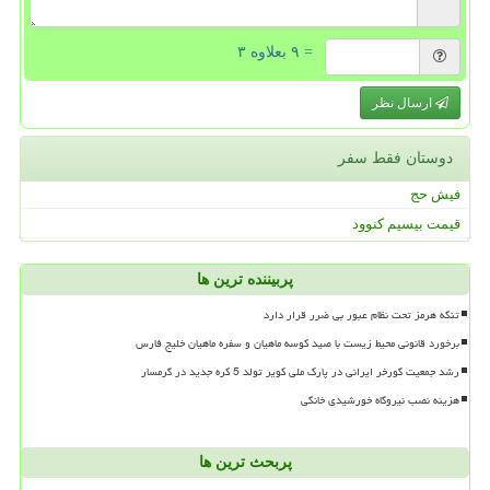
= ۹ بعلاوه ۳
ارسال نظر
دوستان فقط سفر
فیش حج
قیمت بیسیم کنوود
پربیننده ترین ها
تنگه هرمز تحت نظام عبور بی ضرر قرار دارد
برخورد قانونی محیط زیست با صید کوسه ماهیان و سفره ماهیان خلیج فارس
رشد جمعیت گورخر ایرانی در پارک ملی کویر تولد 5 کره جدید در گرمسار
هزینه نصب نیروگاه خورشیدی خانگی
پربحث ترین ها