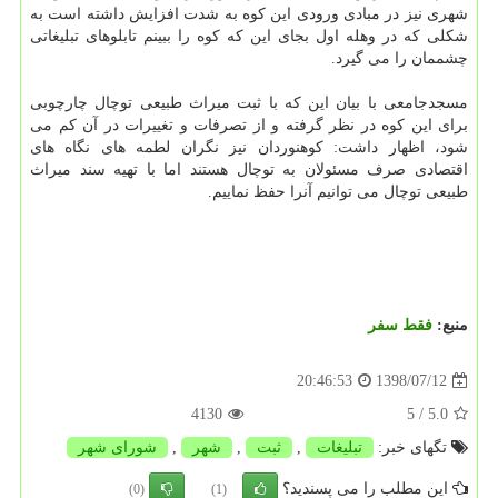
شهری نیز در مبادی ورودی این كوه به شدت افزایش داشته است به
شكلی كه در وهله اول بجای این كه كوه را ببینم تابلوهای تبلیغاتی
چشممان را می گیرد.
مسجدجامعی با بیان این كه با ثبت میراث طبیعی توچال چارچوبی
برای این كوه در نظر گرفته و از تصرفات و تغییرات در آن كم می
شود، اظهار داشت: كوهنوردان نیز نگران لطمه های نگاه های
اقتصادی صرف مسئولان به توچال هستند اما با تهیه سند میراث
طبیعی توچال می توانیم آنرا حفظ نماییم.
منبع:
فقط سفر
1398/07/12
20:46:53
4130
/ 5
5.0
تگهای خبر:
تبلیغات
,
ثبت
,
شهر
,
شورای شهر
این مطلب را می پسندید؟
(0)
(1)