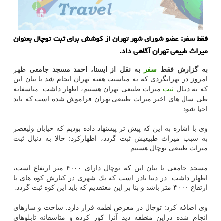
فقط سفر: عضو شورای شهر تهران از كوشش برای ثبت توچال بعنوان
میراث طبیعی تهران آگاهی داد.
به گزارش فقط
سفر
به نقل از ایسنا، احمد مسجد جامعی
ظهر
امروز در تهرانگردی كه به مناسبت هفته تهران انجام شد با بیان این
كه به دنبال
ثبت
میراث طبیعی تهران هستیم، اظهار داشت: متاسفانه
طی سال های اخیر میراث طبیعی تهران فراموش شده است كه باید
احیا شود.
وی با اشاره به این كه پیش تر پیشنهاد داده بودیم كه خیابان ولیعصر
به سبب میراث طبیعیش ثبت گردد، اظهاركرد: حالا به دنبال ثبت
میراث طبیعی توچال هستیم.
مسجد جامعی با بیان این كه توچال دارای ۴۰۰۰ متر ارتفاع است،
اظهار داشت: در دنیا نادر است كه یك شهری در كنارش كوه های با
ارتفاع ۴۰۰۰ متر باشد و بنا بر این معتقدیم كه باید این كوه ثبت گردد.
وی اضافه كرد: توچال در معرض لطمه قرار دارد. ساخت و سازهای
انجام شده دراین منطقه دید آنرا كور كرده و متاسفانه تابلوهای