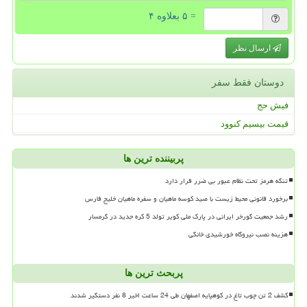
= ۵ بعلاوه ۴
ارسال نظر
دوستان فقط سفر
فیش حج
قیمت بیسیم کنوود
پربیننده ترین ها
تنگه هرمز تحت نظام عبور بی ضرر قرار دارد
برخورد قانونی محیط زیست با صید کوسه ماهیان و سفره ماهیان خلیج فارس
رشد جمعیت گورخر ایرانی در پارک ملی کویر تولد 5 کره جدید در گرمسار
هزینه نصب نیروگاه خورشیدی خانگی
پربحث ترین ها
کشف 2 تن چوب تاغ در کوهپایه اصفهان طی 24 ساعت اخیر 8 نفر دستگیر شدند