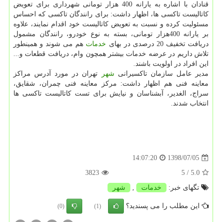
قنادان با اشاره به یارانه 400 هزار تومانی شهرداری برای تعویض
كاتالیست تاكسی ها، اظهار داشت: برای رانندگان تاكسی كه احساس
مسئولیت كرده و نسبت به تعویض كاتالیست خود اقدام نمایند، علاوه
بر یارانه 400هزار تومانی، بسته به نوع خودرو، رانندگان مشمول
دریافت تخفیف 20 درصدی در بهای
خدمات
هم می شوند و همینطور
تلاش داریم در عرضه خدمات بیشتر همچون وام، دریافت قطعات و...
این افراد در اولویت باشند.
مدیر عامل سازمان تاكسیرانی
شهر
تهران در مورد آدرس مراكز
معاینه فنی هم اظهار داشت: مركز معاینه فنی چمران، شقایق،
سراج، الغدیر، آبشناسان و نیایش برای تست كاتالیست تاكسی ها
انتخاب شدند.
1398/07/05
14:07:20
3823
/ 5
5.0
تگهای خبر:
خدمات
,
شهر
این مطلب را می پسندید؟
(0)
(1)