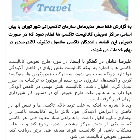
به گزارش فقط سفر مدیرعامل سازمان تاكسیرانی شهر تهران با بیان
اسامی مراكز تعویض كاتالیست تاكسی ها اعلام نمود كه در صورت
تعویض این قطعه، رانندگان تاكسی مشمول تخفیف 20درصدی در
بهای خدمات می شوند.
علیرضا قنادان در گفتگو با ایسنا،
در مورد طرح تعویض كاتالیست
تاكسی ها با اشاره به اینكه كاتالیست نقش زیادی در كاهش آلایندگی
هوا دارد چونكه سبب می شود، سه تركیب هیدروكربن ها، منوكسید
كربن و اكسیدهای نیتروژن خارج شده از موتور؛ به تركیبات بی ضرر
تبدیل گردد، اظهار داشت: كاتالیست نقش مهمی در كاهش آلودگی
هوا دارد و به همین علت طرح تعویض آن در دستور كار شهرداری
تهران قرار گرفته است.
وی با اشاره به اینكه به علت تردد بالای تاكسی ها و نقش آنها در
كاهش یا افزایش آلایندگی هوا، تلاش داریم كاتالیست تاكسی را
نوسازی نماییم اظهار داشت: با همراهی ستاد معاینه فنی، هر تاكسی
كه به یكی از شش مركز مشخص شده، رجوع كند و به علت
مشكلات ناشی از كاتالیست نتواند معاینه فنی برتر دریافت كند،
مشمول تعویض كاتالیست می شود.