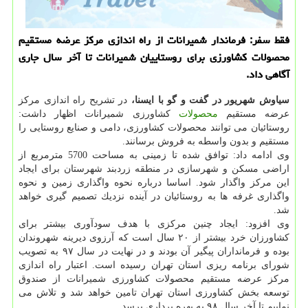
فقط سفر: فرماندار شمیرانات از راه اندازی مركز عرضه مستقیم
محصولات كشاورزی برای روستاییان شمیرانات تا آخر سال جاری
آگاهی داد.
سیاوش شهریور در گفت و گو با ایسنا،
در تشریح راه اندازی مركز
عرضه مستقیم
محصولات
كشاورزی شمیرانات اظهار داشت:
روستائیان می توانند محصولات كشاورزی، دامی و صنایع روستایی را
مستقیم و بدون واسطه به فروش برسانند.
وی ادامه داد: توافق شده تا زمینی به مساحت 5700 مترمربع از
اراضی مسكن و شهرسازی در منطقه زردبند شهرستان برای ایجاد
این مركز واگذار شود. اساسا درباره نحوه واگذاری زمین و نحوه
واگذاری غرفه ها به روستائیان در آینده نزدیك تصمیم گیری خواهد
شد.
وی افزود: ایجاد چنین مركزی با هدف سودآوری بیشتر برای
كشاورزان خرد بیشتر از ۲۰ سال است كه آرزوی دیرینه شهروندان
بوده و فرمانداران پیگیر آن بودند و در نهایت در سال ۹۷ به تصویب
شورای برنامه ریزی استان تهران رسیده است. اعتبار راه اندازی
مركز عرضه مستقیم محصولات كشاورزی شمیرانات از صندوق
توسعه بخش كشاورزی استان تهران تامین خواهد شد و تلاش می
نماییم تا آخر سال ۹۸ به بهره برداری برسد.