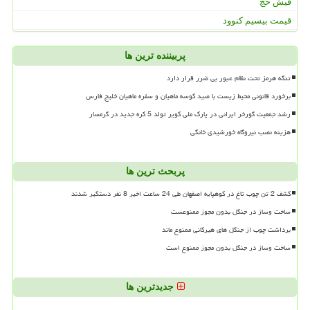
فیش حج
قیمت بیسیم کنوود
پربیننده ترین ها
تنگه هرمز تحت نظام عبور بی ضرر قرار دارد
برخورد قانونی محیط زیست با صید کوسه ماهیان و سفره ماهیان خلیج فارس
رشد جمعیت گورخر ایرانی در پارک ملی کویر تولد 5 کره جدید در گرمسار
هزینه نصب نیروگاه خورشیدی خانگی
پربحث ترین ها
کشف 2 تن چوب تاغ در کوهپایه اصفهان طی 24 ساعت اخیر 8 نفر دستگیر شدند
ساخت وساز در جنگل بدون مجوز ممنوعست
برداشت چوب از جنگل های هیرکانی ممنوع ماند
ساخت وساز در جنگل بدون مجوز ممنوع است
جدیدترین ها