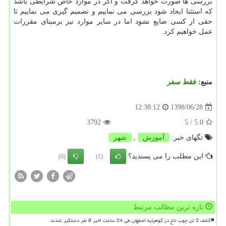
بررسی ها صورت خواهد گرفت و اگر در موارد خاص شرایطی باشد
كه استثنا ایجاد شود بررسی می نماییم و تصمیم گیری می نماییم تا
حقی از كسی ضایع نشود اما در سایر موارد نیز برمبنای مقررات
عمل خواهیم كرد.
منبع:
فقط سفر
1398/06/28
12:38:12
3792
/ 5
5.0
تگهای خبر:
آموزش
,
شهر
این مطلب را می پسندید؟
(0)
(1)
تازه ترین مطالب مرتبط
کشف 2 تن چوب تاغ در کوهپایه اصفهان طی 24 ساعت اخیر 8 نفر دستگیر شدند