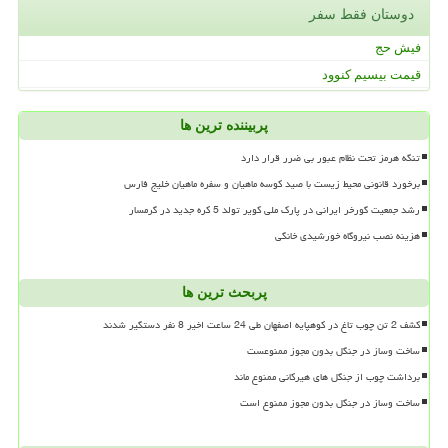
دوستان فقط سفر
فیش حج
قیمت بیسیم کنوود
پربیننده ترین ها
تنگه هرمز تحت نظام عبور بی ضرر قرار دارد
برخورد قانونی محیط زیست با صید کوسه ماهیان و سفره ماهیان خلیج فارس
رشد جمعیت گورخر ایرانی در پارک ملی کویر تولد 5 کره جدید در گرمسار
هزینه نصب نیروگاه خورشیدی خانگی
پربحث ترین ها
کشف 2 تن چوب تاغ در کوهپایه اصفهان طی 24 ساعت اخیر 8 نفر دستگیر شدند
ساخت وساز در جنگل بدون مجوز ممنوعست
برداشت چوب از جنگل های هیرکانی ممنوع ماند
ساخت وساز در جنگل بدون مجوز ممنوع است