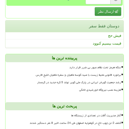
ارسال نظر
دوستان فقط سفر
فیش حج
قیمت بیسیم کنوود
پربیننده ترین ها
تنگه هرمز تحت نظام عبور بی ضرر قرار دارد
برخورد قانونی محیط زیست با صید کوسه ماهیان و سفره ماهیان خلیج فارس
رشد جمعیت گورخر ایرانی در پارک ملی کویر تولد 5 کره جدید در گرمسار
هزینه نصب نیروگاه خورشیدی خانگی
پربحث ترین ها
آغاز مدیریت آفات در تعدادی از زیستگاه ها
کشف 2 تن چوب تاغ در کوهپایه اصفهان طی 24 ساعت اخیر 8 نفر دستگیر شدند