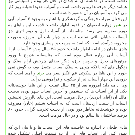
داشته است، در گذشته ای نه چندان در حال كار بوده و آسیابانی نیز
همانند دیگر حرفه ها رونق داشته است و آسیاب حدودا شبانه روز كار
می كرده و آسیابان در آن حضور داشته است.
این فعال میراث فرهنگی و گردشگری با اشاره به وجود ۶ آسیاب آبی
در
شهر
زواره اصفهان در قدیم اظهار داشت: قدمت این بناهای به
دوره صفویه می رسد. متاسفانه از آسیاب اول و دوم اثری جز
آسفالت خیابان باقی نمانده است و چهار باب آن امروزه بصورت
مخروبه درآمده است كه امید به مرمت و بهسازی وجود دارد.
هادی طحان در ادامه اظهار داشت: حدود ۴۵ سال پیش ۴ آسیاب از ۶
آسیاب آبی زواره فعال بوده است كه متاسفانه بتدریج با ورود
موتورهای دیزل و سپس برق، دیگر صدای چرخش آرام سنگ و
زنگول های كه با تكه چوبی به سنگ آسیاب متصل بود، به گوش نمی
خورد و این بناها در سكوتی غم انگیز بسر می
برند
و امید است كه
بزودی این چهار آسیاب نیز از سكوت و فراموشی درآید.
وی ادامه داد: امروزه بعد از ۴۵ سال غفلت از این بناها خوشبختانه
یكی از این آسیاب ها كه ششمین و آخرین آسیاب شهر بوده، بدست
مالك آن (آقای ایزدی) در حال مرمت است. این بنای باارزش نخستین
آسیاب از سمت اردستان است كه به آسیاب ششم (خان) معروف
بوده و خوشبختانه بخاطر دور بودن از دست تخریب گران، حدود ۸۰
درصد ساختمان بنا سالم بود و در حال مرمت است.
هادی طحان با اشاره به خاصیت های این آسیاب ها و با بیان این كه
بطور كلی این آسیاب های آبی از دو قسمت اصلی تشكیل شده