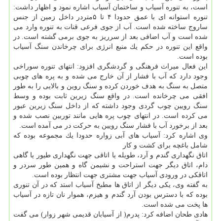
است، به تنوره آسیاب و ساختمان آسیاب اشاره نمود و اظهار داشت:
تنوره استوانه ای با عمق حدودا ۴ تا ۵متردر داخل زمین از جنس
ساروج ساخته شده است. آب از جوی فرعی قنات به تنوره وارد می
شده است و آب اضافی بعد از سرریز به جوی برمی گشته است. در
واقع این تنوره در حكم یك منبع انرژی برای چرخاندن سنگ آسیاب
بوده است.
این فعال میراث فرهنگی و گردشگری افزود: انتهای تنوره سوراخی
وجود دارد كه آب با فشار از آن خارج می شده و به پره های چوبی
متصل به سنگ به هدف خوردن كرده و سنگ روین و بالایی را به طور
افقی می چرخانده است. در واقع سنگ زیرین ثابت بوده و وسط
سنگ رویین چوب گردی وجود داشته كه از داخل سنگ زیرین عبور
می كرده است. در انتهای چوب پره هایی مانند توربین نصب شده و
بعد از برخورد آب با فشار سنگ رویین به حركت در می آمده است.
وی اشاره كرد: آسیاب های آبی زواره حدودا یك مجموعه بوده كه
شامل باغچه برای كشت و كار
اتاق نگهداری گندم و آرد، طویله یا اتاقی جهت نگهداری طیور یا گاهی
دام، اتاق دیگر جهت استراحت و نشیمن گاه و همین طور سردر و
اتاقكی در ورودی آسیاب جهت مشتری جهت انتظار بوده است.
به گفته وی، یكی دیگر از اتاق ها مطبخ آسیاب استد كه در آن تنوری
بوده كه با دسترس بودن آرد گندم و هیزم، هموار نان تازه در آسیاب
ها پخت می شده است.
هادی طحان اضافه كرد: پدرم( از آسیابان قدیمی شهر زوار) می گفت