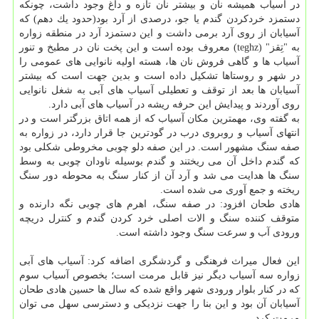
در آسیاب همیشه نان و بیشتر نان تازه و داغ وجود داشت، چونكه
دستمزد خردكردن گندم یا جو، درصدی از آرد بود(حدود یك دهم) كه
آسیابان از روی آرد برمی داشت و این دستمزد آرد در منطقه زواره
به "تِقز" (teghz) معروف بوده است و این پخت نان در مطبخ و تنور
آسیاب ها و گاهی فروش نان ها، هسته اولیه نانوایی های عمومی را
در شهر و روستاها تشكیل داده است و بدین جهت است كه بیشتر
آسیابان ها بعد از توقف و تعطیلی آسیاب های آبی به شغل نانوایی
روی آوردند و پیدایش این حرفه ریشه در آسیاب های آبی دارد.
به گفته وی، مهمترین مكان آسیاب كه از همه اتاق بزرگتر است و در
انتهای آسیاب و روبروی درب در گودترین جا قرار دارد، در زواره به
صفه سنگ مشهور است. در این صفه دلو چوبی مخروطی شكلی بود
كه گندم داخل آن می ریختند و گندم بوسیله ناودان چوبی به وسط
سنگ ها هدایت می شد و آرد آن از كنار سنگ به محوطه دور سنگ
ریخته و جمع آوری می شده است.
هادی طحان افزود: در صفه سنگ، اهرم های چوبی نگه دارنده و
متوقف كننده سنگ و الات اصلی خرد كردن گندم و كنترل دریچه
ورودی آب و سرعت سنگ وجود داشته است.
این فعال میراث فرهنگی و گردشگری اضافه كرد: آسیاب های آبی
زواره سه آسیاب دیگر نیز قابل مرمت است؛ بخصوص آسیاب سوم
كه در كنار بلوار ورودی شهر واقع شده كه سال ها حسین هادی طحان
آسیابان آن بود و این بنا را جهت نزدیكی و دسترسی سهل می توان
مرمت كرد.