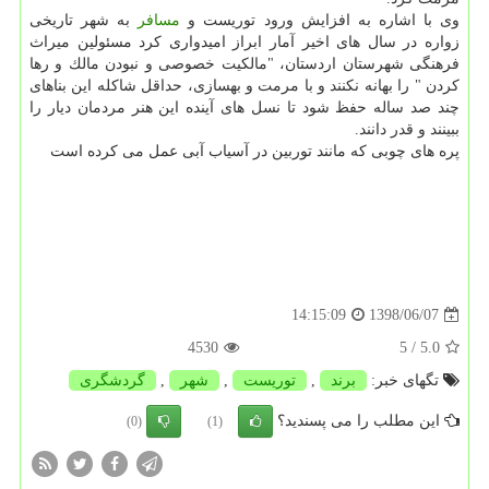
وی با اشاره به افزایش ورود توریست و
مسافر
به شهر تاریخی
زواره در سال های اخیر آمار ابراز امیدواری كرد مسئولین میراث
فرهنگی شهرستان اردستان، "مالكیت خصوصی و نبودن مالك و رها
كردن " را بهانه نكنند و با مرمت و بهسازی، حداقل شاكله این بناهای
چند صد ساله حفظ شود تا نسل های آینده این هنر مردمان دیار را
ببینند و قدر دانند.
پره های چوبی كه مانند توربین در آسیاب آبی عمل می كرده است
1398/06/07
14:15:09
4530
/ 5
5.0
تگهای خبر:
برند
,
توریست
,
شهر
,
گردشگری
این مطلب را می پسندید؟
(0)
(1)