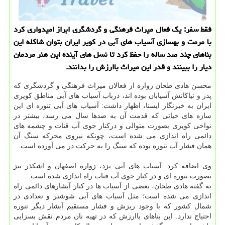
فقط سفر: یك فعال میراث فرهنگی و گردشگری ابراز امیدواری كرد
با مرمت و بهسازی آسیاب های آبی در كویر ایران بتوان شاكله این
بناهای چند صد ساله را حفظ كرد تا نسل های آینده این هنر مردمان
دیار را ببینند و قدر این میراث باارزش را بدانند.
محسن هادی طحان زواره از فعالان میراث فرهنگی و گردشگری كه
پدر و نیاكانش آسیابان بوده اند، درباب آسیاب های آبی مناطق كویری
ایران به خبرنگار ایسنا، اظهار داشت: آسیاب های آبی تنوره ای این
سازه های حیاتی كه قدمت آن به صدها سال می رسد، بیشتر در
نواحی كویری بصورت متوالی و دركنار جوی آب قنات و چشمه های
دائمی راه اندازی می شده است، چونكه نیروی محركه سنگ آن
همان فشار آب تنوره بوده كه سنگ را به حركت در می آورده است.
وی اضافه كرد: آسیاب های آبی یزد، زواره اصفهان و اشكذر نیز
بصورت تنوره ای و در كنار جوی آب قنات راه اندازی شده است.
به گفته هادی طحان، بعضی از آسیاب ها در كنار آبشارهای دائمی راه
اندازی می شده است؛ مثل آسیاب های آبی شوشتر و تعدادی در
شمال كشور كه با وجود ریزش و فشار مستقیم آبشار دیگر تنوره
احتیاج ندارد. این بناهای باارزش كه در تهیه نان مردم نقش بسزایی