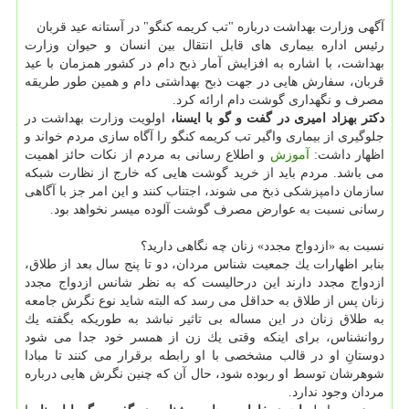
آگهی وزارت بهداشت درباره "تب كریمه كنگو" در آستانه عید قربان
رئیس اداره بیماری های قابل انتقال بین انسان و حیوان وزارت
بهداشت، با اشاره به افزایش آمار ذبح دام در كشور همزمان با عید
قربان، سفارش هایی در جهت ذبح بهداشتی دام و همین طور طریقه
مصرف و نگهداری گوشت دام ارائه كرد.
دكتر بهزاد امیری در گفت و گو با ایسنا،
اولویت وزارت بهداشت در
جلوگیری از بیماری واگیر تب كریمه كنگو را آگاه سازی مردم خواند و
اظهار داشت:
آموزش
و اطلاع رسانی به مردم از نكات حائز اهمیت
می باشد. مردم باید از خرید گوشت هایی كه خارج از نظارت شبكه
سازمان دامپزشكی ذبخ می شوند، اجتناب كنند و این امر جز با آگاهی
رسانی نسبت به عوارض مصرف گوشت آلوده میسر نخواهد بود.
نسبت به «ازدواج مجدد» زنان چه نگاهی دارید؟
بنابر اظهارات یك جمعیت شناس مردان، دو تا پنج سال بعد از طلاق،
ازدواج مجدد دارند این درحالیست كه به نظر شانس ازدواج مجدد
زنان پس از طلاق به حداقل می رسد كه البته شاید نوع نگرش جامعه
به طلاق زنان در این مساله بی تاثیر نباشد به طوریكه بگفته یك
روانشناس، برای اینكه وقتی یك زن از همسر خود جدا می شود
دوستانِ او در قالب مشخصی با او رابطه برقرار می كنند تا مبادا
شوهرشان توسط او ربوده شود، حال آن كه چنین نگرش هایی درباره
مردان وجود ندارد.