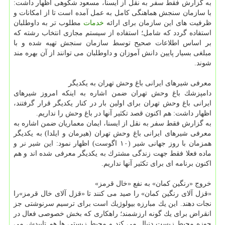
به گزارش فقط سفر به نقل از ایسنا، مسعود شكوهی اظهار داشت:
با سازمان سنجش هماهنگی كامل به عمل آمده است تا از امكانات و
ظرفیت های این سازمان برای ارائه
خدمات
مطلوب تر به داوطلبان
استفاده گردد كه شامل؛ استفاده از سیستم مجازی انتخاب رشته كه
بر اساس اطلاعات صحیح توسط سازمان سنجش تهیه شده و با
مبلغی بسیار پایین دانش آموزان و داوطلبان می توانند از آن بهره مند
شوند.
معرفی شیرهای ایرانی باغ وحش تهران به یكدیگر
دامپزشك باغ وحش تهران ضمن اشاره به اینكه امروز شیرهای
ایرانی باغ وحش تهران برای اولین بار در كنار یكدیگر قرار گرفتند،
اظهار داشت: هم اكنون قصد تكثیر آنها در باغ وحش را نداریم.
به گزارش فقط سفر به نقل از ایسنا، ایمان معماریان ضمن اشاره به
معرفی شیرهای ایرانی باغ وحش تهران (هیرمان و ایلدا) به یكدیگر
همزمان با روز جهانی شیر (۱۰ اگوست) اظهار نمود: این شیر نر و
ماده فعلا فقط جهت زندگی مشترك به یكدیگر معرفی شده اند و هم
اكنون برنامه ای برای تكثیر آنها نداریم.
خروج «رنگین كمان» به نفع «خال قرمز»
«قزل آلای رنگین كمان» را صید می كنند تا «قزل آلای خال قرمز»را
نجات دهند. این یك مبارزه بیولوژیك است برای ترسیم سرنوشتی جز
انقراض برای یك گونه ارزشمند؛ راهكاری كه بخش خصوصی فعال در
حوزه محیط زیست دنبال می كند و محیط زیستی ها هم تاییدش می