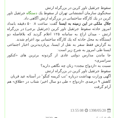
سقوط جرثقیل تاور كرین در بزرگراه ارتش
سخنگوی سازمان آنشنشانی تهران از سقوط یك
دستگاه
جرثقیل تاور
كرین در یك كارگاه ساختمانی در بزرگراه ارتش آگاهی داد.
جلال ملكی در این زمینه به ایسنا
گفت: ساعت ۸: ۵۰ دقیقه بامداد
امروز حادثه سقوط جرثقیل تاور كرین (جرثقیل برجی) در بزرگراه
ارتش - میدان اراج به سامانه ۱۲۵ اعلام گردید كه بلافاصله دو
ایستگاه به محل حادثه كه یك كارگاه ساختمانی بود اعزام شدند.
به گزارش فقط سفر به نقل از ایسنا، پربازدیدترین اخبار اجتماعی
ایسنا طی امروز به شرح زیر است:
جا ماندن مدارس دولتی عادی از گردونه برترین های «كنكور
سراسری»
نسبت به «ازدواج مجدد» زنان چه نگاهی دارید؟
سقوط جرثقیل تاور كرین در بزرگراه ارتش
آگهی وزارت بهداشت درباره "تب كریمه كنگو" در آستانه عید قربان
كاهش ۹ درصدی «ازدواج » طی دو سال اخیر/ شتاب در «طلاق» هم
آرام گرفت
1398/05/20
13:55:08