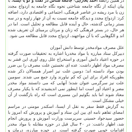
در همین رابطه
احمد بخارایی- جامعه شناس در گفت و گو با ایسنا،
با
بیان اینكه از نگاه جامعه شناختی نحوه نگاه جامعه به ازدواج مجدد
زن یا مرد ریشه در عناصر فرهنگی، اجتماعی و اقتصادی دارد، اضافه
كرد: ازدواج مجدد و دیدگاه جامعه نسبت به آن از چهار زاویه و در سه
بستر زمانی گذشته، حال و آینده قابل مطالعه و تحلیل است. اما در
هر حال، در بستر فرهنگی كه زنان و مردان برمبنای آن تعریف شده
اند و الگوهایی كه با آن مواجهند، ازدواج مجدد قابل مطالعه می شود.
علل مصرف موادمخدر توسط دانش آموزان
دبیركل ستاد مبارزه با مواد مخدربا اشاره به تحقیقات صورت گرفته
در حوزه اعتیاد دانش آموزی و استخراج علل روی آوری این قشر به
مصرف مواد اظهار داشت: عده ای نخستین علت مصرف را بی ضرر
بودن مواد دانسته اند؛ دومین علت نیز اصرار همسالان ذكر شده
بطوریكه افراد برای این كه كم نیاورند وارد جمع می شدند. سومین
علت نیز سرگرمی عنوان شده؛ آنهایی كه می دانستند مواد مخدر
مضر و اعتیاد آور است اما اینطور نمی اندیشیدند كه با یكبار مصرف
معتاد شوند اما باید بگوئیم این مسیری است كه راه بازگشت از آن
خیلی مشكل است.
به گزارش فقط سفر به نقل از ایسنا، اسكندر مومنی در مراسم
امضای تفاهم نامه ای بین این ستاد و آموزش و پرورش كه امروز با
حضور سیدجواد حسینی سرپرست وزارت آموزش و پرورش انجام
شد، اظهار داشت: در ۴۰ سال قبل در حوزه مقابله با مواد مخدر
اقدامات خوبی صورت گرفته است. در حوزه مبارزه، درمان و