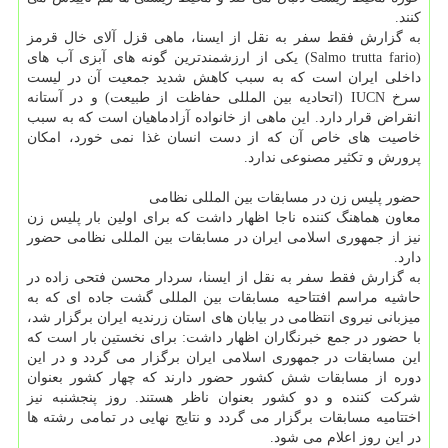
كنند.
به گزارش فقط سفر به نقل از ایسنا، ماهی قزل آلای خال قرمز
(Salmo trutta fario) یكی از ارزشمندترین گونه های آبزی آب های
داخلی ایران است كه به سبب كاهش شدید جمعیت آن در لیست
سرخ IUCN (اتحادیه بین المللی حفاظت از طبیعت) و در آستانه
انقراض قرار دارد. این ماهی از خانواده آزادماهیان است كه به سبب
خاصیت های خاص آن كه از دست انسان غذا نمی خورد، امكان
پرورش و تكثیر مصنوعی ندارد.
حضور پلیس زن در مسابقات بین المللی نظامی
معاون هماهنگ كننده ناجا اظهار داشت كه برای اولین بار پلیس زن
نیز از جمهوری اسلامی ایران در مسابقات بین المللی نظامی حضور
دارد.
به گزارش فقط سفر به نقل از ایسنا، سردار محسن فتحی زاده در
حاشیه مراسم افتتاحیه مسابقات بین المللی گشت جاده ای كه به
میزبانی نیروی انتظامی در بیابان های استان زرندیه ایران برگزار شد،
با حضور در جمع خبرنگاران اظهار داشت: برای نخستین بار است كه
این مسابقات در جمهوری اسلامی ایران برگزار می گردد و در این
دوره از مسابقات شش كشور حضور دارند كه چهار كشور بعنوان
شركت كننده و دو كشور بعنوان ناظر هستند. روز پنجشنبه نیز
اختتامیه مسابقات برگزار می گردد و نتایج نهایی در تمامی رشته ها
در این روز اعلام می شود.