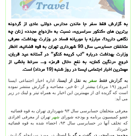
به گزارش فقط سفر جا ماندن مدارس دولتی عادی از گردونه
برترین های «كنكور سراسری»، نسبت به «ازدواج مجدد» زنان چه
نگاهی دارید؟، مبارزه با موریانه فساد در وزارت بهداشت، معرفی
متخلفان حسابرسی سال 93 شهرداری تهران به قوه قضائیه، اخطار
وزارت بهداشت درباره ˮتب كریمه كنگوˮ در آستانه عید قربان،
خروج «رنگین كمان» به نفع «خال قرمز» و... سرخط بخشی از
مهمترین اخبار اجتماعی ایسنا در روز شنبه (19 مرداد) است.
به گزارش فقط
سفر
به نقل از ایسنا،
اداره اخبار اجتماعی ایسنا
امروز (۱۹ مرداد) بیشتر از ۵۰ خبر، مصاحبه و گزارش منتشر نموده
است كه گزیده ای از مهمترین این اخبار به همراه تیتر و لینك در زیر
می آید:
معرفی متخلفان حسابرسی سال ۹۳ شهرداری تهران به قوه قضائیه
عضو كمیسیون برنامه و بودجه شورای
شهر
تهران از معرفی افرادی
كه تخلف آنها در حسابرسی سال ۹۳، احضاء شده به قوه قضائیه
خبرداد.
محمود میرلوحی در گفت و گو با ایسنا،
در مورد سرانجام گزارش