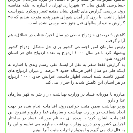
حسابرسی تلفیق سال ۹۳ شهرداری تهران با اشاره به اینكه مقایسه
روند بررسی گزارش های تلفیق نشان دهنده تغییر رویكرد شوراست
اظهار داشت: با روی كار آمدن شورای شهر پنجم متوجه شدیم كه ۳۵
گزارش مانده از سالهای قبل هنوز حسابرسی نشده است.
كاهش ۹ درصدی «ازدواج » طی دو سال اخیر/ شتاب در «طلاق» هم
آرام گرفت
رئیس سازمان امور اجتماعی كشور برای حل مشكل ازدواج كشور
پیشنهاد كرد تا هر سال ۱۰۰۰ ازدواج به تعداد ازدواج های هر استان
افزوده شود.
به گزارش فقط سفر به نقل از ایسنا، تقی رستم وندی با اشاره به
اینكه طی دو سال اخیر هرساله حدود ۹ درصد از میزان ازدواج های
كشور كاسته شده است، اظهار داشت: افزایش حدود ۱۰۰۰ ازدواج
در هر استان این كاهش شدید را جبران می كند.
مبارزه با موریانه فساد در وزارت بهداشت / راز سَر به مُهر سازمان
غذا و دارو
وزیر بهداشت ضمن مثبت خواندن روند اقدامات انجام شده در جهت
ایجاد شفافیت در وزارت بهداشت و سازمان غذا و دارو و تشریح این
اقدامات، اشاره كرد: با پدیده ای به نام موریانه فساد در ساختار
اجرایی كشور و در درون وزارت بهداشت مبارزه می نماییم و این را
به فال نیك می گیرم و امیدوارم اثرات مثبت آنرا ببینیم.