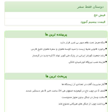
دوستان فقط سفر
فیش حج
قیمت بیسیم کنوود
پربیننده ترین ها
تنگه هرمز تحت نظام عبور بی ضرر قرار دارد
برخورد قانونی محیط زیست با صید کوسه ماهیان و سفره ماهیان خلیج فارس
رشد جمعیت گورخر ایرانی در پارک ملی کویر تولد 5 کره جدید در گرمسار
هزینه نصب نیروگاه خورشیدی خانگی
پربحث ترین ها
آغاز مدیریت آفات در تعدادی از زیستگاه ها
کشف 2 تن چوب تاغ در کوهپایه اصفهان طی 24 ساعت اخیر 8 نفر دستگیر شدند
ساخت وساز در جنگل بدون مجوز ممنوعست
برداشت چوب از جنگل های هیرکانی ممنوع ماند