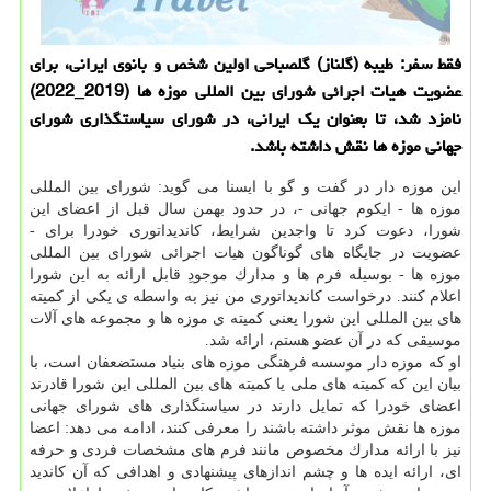
فقط سفر: طیبه (گلناز) گلصباحی اولین شخص و بانوی ایرانی، برای
عضویت هیات اجرائی شورای بین المللی موزه ها (2019_2022)
نامزد شد، تا بعنوان یك ایرانی، در شورای سیاستگذاری شورای
جهانی موزه ها نقش داشته باشد.
این موزه دار در گفت و گو با ایسنا می گوید: شورای بین المللی
موزه ها - ایكوم جهانی -، در حدود بهمن سال قبل از اعضای این
شورا، دعوت كرد تا واجدین شرایط، كاندیداتوری خودرا برای -
عضویت در جایگاه های گوناگون هیات اجرائی شورای بین المللی
موزه ها - بوسیله فرم ها و مدارك موجودِ قابل ارائه به این شورا
اعلام كنند. درخواست كاندیداتوری من نیز به واسطه ی یكی از كمیته
های بین المللی این شورا یعنی كمیته ی موزه ها و مجموعه های آلات
موسیقی كه در آن عضو هستم، ارائه شد.
او كه موزه دار موسسه فرهنگی موزه های بنیاد مستضعفان است، با
بیان این كه كمیته های ملی یا كمیته های بین المللی این شورا قادرند
اعضای خودرا كه تمایل دارند در سیاستگذاری های شورای جهانی
موزه ها نقش موثر داشته باشند را معرفی كنند، ادامه می دهد: اعضا
نیز با ارائه مدارك مخصوص مانند فرم های مشخصات فردی و حرفه
ای، ارائه ایده ها و چشم اندازهای پیشنهادی و اهدافی كه آن كاندید