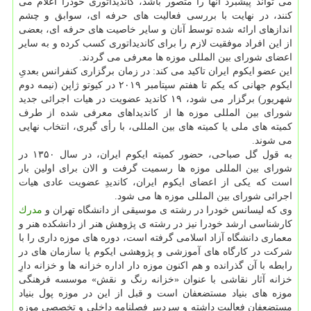
می تواند پیشبرد آنها را متصور باشد، كاندیداتوری خودرا اعلام می
كنند، در نهایت با بررسی فعالیت های حرفه ای، سوابق و چشم
اندازهای ارائه شده توسط آنان و سایر خاصیت های حرفه ای، بعضی
از این افراد موفقیت لازم را برای كاندیداتوری كسب كرده و به سایر
اعضای شورای بین المللی موزه ها معرفی می گردند.
این عضو ایكوم ایران تاكید می كند: در زمان برگزاری كنفرانس بعدیِ
ایكوم جهانی كه یكم تا هفتم سپتامبر ۲۰۱۹ در كیوتو ژاپن (نیمه دوم
شهریور) برگزار می شود، ۱۹ كاندید عضویت در هیات اجرائی جدید
شورای بین المللی موزه ها از كاندیداهای معرفی شده از طرف
كمیته های ملی یا كمیته های بین المللی، با رأی گیری، انتخاب نهایی
می شوند.
به قول گل صباحی، حضور كمیته ایكوم ایران، در سال ۱۳۵۰ در
شورای بین المللی موزه ها رسمیت گرفت و الان برای اولین بار
است كه یكی از اعضای ایكوم ایران، كاندیدِ عضویت عادی هیات
اجرائی شورای بین المللی موزه ها می شود.
وی كه لیسانس خودرا در رشته ی موسیقی از دانشگاه تهران و
مدرك
كارشناسی ارشد خودرا نیز در رشته ی پژوهش هنر از دانشكده هنر و
معماری دانشگاه آزاد اسلامی گرفته است، دوره های موزه داری را با
شركت در كارگاه های آموزشی و پژوهشی ایكوم یا سازمان های در
رابطه با آن گذرانده و هم اكنون موزه دار اداره خزانه ها و خزانه دارِ
خزانه آثار نقاشی با عنوان «خزانه رنگ و نقش» موسسه فرهنگی
موزه های بنیاد مستضعفان است و قبل از این در موزه پول بنیاد
مستضعفان فعالیت داشته و سردبیر فصلنامه داخلی و تخصصی موزه