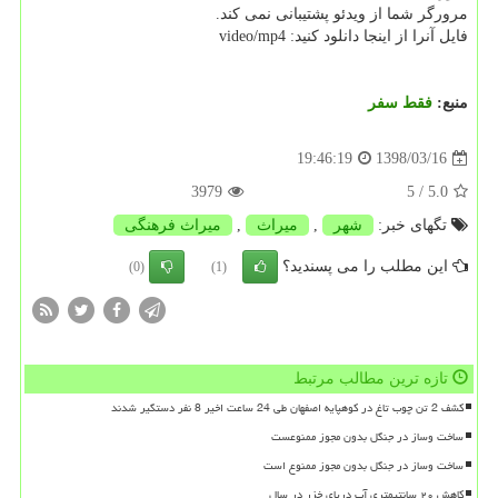
مرورگر شما از ویدئو پشتیبانی نمی كند.
فایل آنرا از اینجا دانلود كنید: video/mp4
منبع:
فقط سفر
1398/03/16
19:46:19
3979
/ 5
5.0
تگهای خبر:
شهر
,
میراث
,
میراث فرهنگی
این مطلب را می پسندید؟
(0)
(1)
تازه ترین مطالب مرتبط
کشف 2 تن چوب تاغ در کوهپایه اصفهان طی 24 ساعت اخیر 8 نفر دستگیر شدند
ساخت وساز در جنگل بدون مجوز ممنوعست
ساخت وساز در جنگل بدون مجوز ممنوع است
کاهش ۲۰ سانتیمتری آب دریای خزر در سال