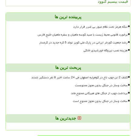
قیمت بیسیم کنوود
پربیننده ترین ها
تنگه هرمز تحت نظام عبور بی ضرر قرار دارد
برخورد قانونی محیط زیست با صید کوسه ماهیان و سفره ماهیان خلیج فارس
رشد جمعیت گورخر ایرانی در پارک ملی کویر تولد 5 کره جدید در گرمسار
هزینه نصب نیروگاه خورشیدی خانگی
پربحث ترین ها
کشف 2 تن چوب تاغ در کوهپایه اصفهان طی 24 ساعت اخیر 8 نفر دستگیر شدند
ساخت وساز در جنگل بدون مجوز ممنوعست
برداشت چوب از جنگل های هیرکانی ممنوع ماند
ساخت وساز در جنگل بدون مجوز ممنوع است
جدیدترین ها