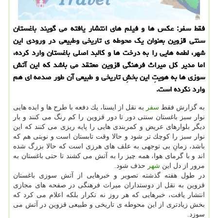
فقط سفر: عكس ها و فیلم های انتشار یافته می گویند باغستان
سنتی قزوین بعنوان یك محوطه ی تاریخی وطبیعی در ورودی این
شهر، لطمه هایی را به درخت ها و كالبد اصلی باغستان وارد كرده،
اما مدیر كل میراث فرهنگی قزوین معتقد می باشد كه این آتش
سوزی ها به هویتِ این بخشِ تاریخی و طبیعی آن طور صدمه ای هم
وارد نكرده است.
به گزارش فقط
سفر
به نقل از ایسنا، یك دفعه با طرح ها و ایده هایی
نوار سبز باغستان سنتی دور تا دور قزوین را كم رنگ می كنند و بار
دیگر بلوارهای عریض و كمربندی هایی را پایه ریزی می كنند كه این
نوار سبز را كوچك تر شود و حالا وقت تابستان است و نوبتی هم كه
باشد، زمانِ بی توجهی به علف های هرزی است كه حالا بزرگ شده
اند و با گرمای هوا، همه چیز را به آتش می كشند تا حتی باغستان به
مرور از دل این
شهر
حذف شود.
در طول هفته گذشته تصویر و خبرهایی از آتش سوزی باغستان
قزوین به نقل از دوستداران میراث فرهنگی در صفحه های مجازی
انتشار یافت، خبرهایی كه هر روز نه تكرار بلكه اعلام می كرد كه
بخش زیادتری از این محوطه ی تاریخی و طبیعی قزوین در آتش می
سوزد.