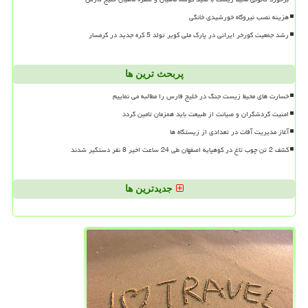
هزینه نصب نیروگاه خورشیدی خانگی
رشد جمعیت گورخر ایرانی در پارک ملی کویر تولد 5 کره جدید در گرمسار
پربحث ترین ها
خسارت های محیط زیست جنگ در خلیج فارس را مطالبه می نماییم
امنیت گردشگران و صیانت از طبیعت باید همزمان تامین گردد
آغاز مدیریت آفات در تعدادی از زیستگاه ها
کشف 2 تن چوب تاغ در کوهپایه اصفهان طی 24 ساعت اخیر 8 نفر دستگیر شدند
جدیدترین ها