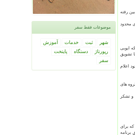
ین رفته
ی محدود
موضوعات فقط سفر
شهر
ثبت
خدمات
آموزش
ه ایوبی
رپورتاژ
دستگاه
پایتخت
ا تشویق
سفر
د اعلام
روه های
 و تشكر
كه برای
 برنامه