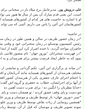
علی درویش پور
، مدیرعامل برج میلاد باز در سخنانی برا
است، این یعنی قدم مبارك آن پس از سال ها هنوز می تواند 
او با اشاره به خاصیت های هر كدام از كشورهای همسایه ایر
كشورهایمان این آئین را پاس می داریم. آئینی كه می تواند ب
در حاشیه؛
*در زمان حضور ظریف در سالن و همین طور در زمان سخنرا
رئیس كمیسیون یونسكو در زمان سخنرانی خود و وقتی بیتی 
حاضران مواجه گردید، با خنده اصرار كرد این كلمه از ابتد
*در فهرست سخنرانان "نوروز جهان" نام منصور غلامی با
نمود كه به خاطر ایجاد فرصت بیشتر برای هنرمندان و به ا
*در میانه ی برگزاری این آئین، تكتم گردانی و نمایشی ا
مختلف هنرمندان از كشورهای همسایه مانند آذربایجان و افغ
با اختتام اجرای عارف جعفری یكی از هنرمندان كشور افغ
از آنها برای اجرایشان، خطاب به جعفری و گروه اش گفت؛ 
«خدایا مطربان را انگبین ده / برای ضرب دست آهنین ده
چو دست و پای وقف عشق كردند / تو همشان دست و پای ر
*تمبر «نوروز جهان» باز توسط ظریف و مونسان و وزیر علوم
*همچنین رونمایی از ربات نقاش توسط ظریف و وزیر علوم ا
نمونه تصویر ظریف و مونسان كه قبل از آن، توسط ربات كش