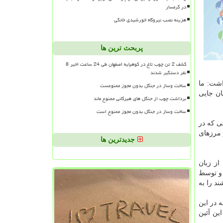
در گرمسار
هزینه نصب نیروگاه خورشیدی خانگی
پربحث ترین ها
کشف 2 تن چوب تاغ در کوهپایه اصفهان طی 24 ساعت اخیر 8
نفر دستگیر شدند
اشت: ما
ساخت وساز در جنگل بدون مجوز ممنوعست
ان جایی
برداشت چوب از جنگل های هیرکانی ممنوع ماند
ساخت وساز در جنگل بدون مجوز ممنوع است
ی كه در
 مرزهای
جدیدترین ها
از زبان
 و توسط
د را به
در این
ین آئین