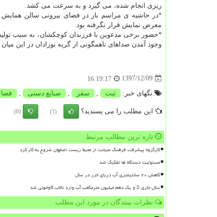
ریزی انجام شده، می گیرد و به سرعت می كشد.
*در حاشیه ی مراسم باز در فضای بیرونی سالن همایش ها
معرض نمایش قرار نگرفته بود.
*حضور برخی مدعوین با فرزندان كوچكشان، به سبب تولید 
وجود آمدن صداهای ناهمگونی از گریه نوزادان در این میان 
1397/12/09
16:19:17
تگهای خبر:
ثبت
,
سفر
,
صنایع دستی
,
فضا
این مطلب را می پسندید؟
(0)
(1)
تازه ترین مطالب مرتبط
کارگروه پیشرفت فرهنگ صیانت از محیط زیست اصفهان شروع به کار کرد
مسئولیت دستگاه ها تفکیک شد
کاهش ۲۰ سانتیمتری آب دریای خزر در سال
سال جاری 2 و یک دهم میلیون مترمکعب آب وارد تالاب گاوخونی شد
نظرات بینندگان در مورد این مطلب