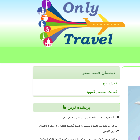
دوستان فقط سفر
فیش حج
قیمت بیسیم کنوود
پربیننده ترین ها
تنگه هرمز تحت نظام عبور بی ضرر قرار دارد
برخورد قانونی محیط زیست با صید کوسه ماهیان و سفره ماهیان
خلیج فارس
رشد جمعیت گورخر ایرانی در پارک ملی کویر تولد 5 کره جدید