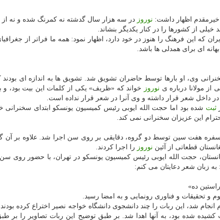
ی خیرمقدم اظهار داشت:
نوروز
در سه هزار سال گدشته نه كمرنگ شده و نه از ب
خیلی از كشورها را در كنار یكدیگر بنشاند.
ان كه این فرهنگ را هنوز در خود دارد، اظهار نمود: همه ما فراتر از جغرافیا
هانه ای برای همدلی ها باشد.
نی وی، او بارها توسط حاضران تشویق شد. تشویق ها به اندازه ای بودند ك
از مولانا درباره ی
نوروز
خواند كه «ظریف» یكی از كلمات این بیت بود، و ب
ا در داخل شعر قرار داشته و وی آنرا در شعر قرار نداده است.
ز
ثبت
شده بود اما حجت الله ایوبی رئیس كمیسیون یونسكو ابتدای سخنرانی خو
حترام این عزیزان سخنرانی نمی كند.
ز سفره هفت سین توسط دو گروه، دقایقی بر روی سن اجرا شد. علاوه بر آن گ
انستان قطعاتی از آئین
نوروز
را اجرا كردند.
انستان، حجت الله ایوبی رئیس كمیسیون یونسكو در تهران، با حضور روی سن
به زبان شعر دعایتان می كنم:
استین ده»
 و تحقیقات و فناوری رونمایی و به امضا رسید.
نجام شد، این ربات را چند دانشجوی دانشگاه خواجه نصیر اختراع كرده بودند 
یده شده بود، به آنها اهدا شد. بر طبق توضیح این ربات تصاویر را بر طبق