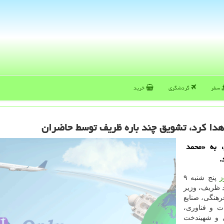
سفر
گردشگری
خرید
هدا كرد، تشویق چند باره ظریف توسط حاضران
، به «محمد
.
ز
پنج شنبه ۹
د ظریف، وزیر
هنگی، صنایع
ت و فناوری،
 و شهیندخت