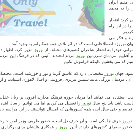
 مقیم ایران
را به محمد
 كرد: افتخار
ا در این راه
ردیم.
ند و فكر می
ان نوروز» اصطلاحاتی است كه در اثر تلاش همه همكارانم به وجود آمد.
رانی خودرا به اشعار شاعران كشورهای مختلف از
نوروز
مزین كرد، اظهار د
 آفتابیم. مردمان سرزمین
نوروز
مردم لبخندند. آئینی كه در فرهنگ این مردم
ستیم كه می بخشیم بااینكه فراموش نكنیم.
مود: جهان
نوروز
مختصاتی دارد كه عاشق گرما و نور و خورشید است. مختصات
 آن، مردمان بزرگی مانند شمس تبریزی، فروسی و اقبال لاهوری ایستادند و از
استفاده می نمایند اما مردان حوزه فرهنگ مجازند افزون بر زبان عقل، 
یاست باشد باید پنج سال
نوروز
را تعطیل می كردیم اما می توانیم از سال آینده
نماییم و حتی سال آینده همه كشورهایی كه امسال نتوانستند در این مراسم باشن
نوروز
حرف ها یكی است و آن حرف دل است، حضور ظریف وزیر امور خارجه 
حضور سفرای كشورهای دارنده آئین
نوروز
و همكاری هایشان برای برگزاری ا