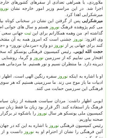
ملاوردی، با همراهی تعدادی از سفرهای كشورهای خارجی
اجرا شد. در این مراسم وزیر امور خارجه نشان
نوروز
میرشكرایی اهدا كرد.
میرشكرایی
پس از گرفتن این نشان در سخنانی كوتاه بیان
می كنم پژوهنده فرهنگ
نوروز
هستم و سال های جوانی ام ر
گذاشته ام. من وهمه همكارانم برای این
ثبت
جهانی سعی ك
وی افزود:
نوروز
جشنی است كه امروز همه به آن مفتخر
كنند برای جهانی پر از
نوروز
دو واژه «مردمان نوروز» و «جه
حجت الله ایوبی
، رئیس كمیسیون فرهنگی یونسكو كه سخن
افتخار می نماییم كه از سرزمین
نوروز
و گرما، روشنایی و
دیرینه دارد. ما منتظران نسیم و نور هستیم. ما مردمانی ه
او با اشاره به اینكه
نوروز
سفره رنگین الهی است، اظهار ن
ادبیات ما باز موج می زند. ما سرزمینی هستیم كه هر سوی
فرهنگی این سرزمین حمایت می كنند.
ایوبی اظهار داشت: مردان سیاست همیشه از زبان سیاست 
فرهنگ باز استفاده كنند. اگر قرار بود زبان ما فقط زبان س
كمیسیون ملی یونسكو هر سال
نوروز
را باشكوه تر برگزار 
صحنه بیاوریم.
رئیس كمیسیون فرهنگی
نوروز
با اشاره به این كه در جهان
آئین فرهنگی را نشان از احترام او به
نوروز
دانست و از 
تشكر كرد.