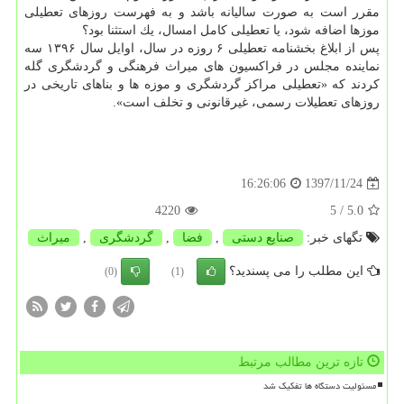
مقرر است به صورت سالیانه باشد و به فهرست روزهای تعطیلی
موزها اضافه شود، یا تعطیلی كامل امسال، یك استثنا بود؟
پس از ابلاغ بخشنامه تعطیلی ۶ روزه در سال، اوایل سال ۱۳۹۶ سه
نماینده مجلس در فراكسیون های میراث فرهنگی و گردشگری گله
كردند كه «تعطیلی مراكز گردشگری و موزه ها و بناهای تاریخی در
روزهای تعطیلات رسمی، غیرقانونی و تخلف است».
1397/11/24
16:26:06
4220
/ 5
5.0
تگهای خبر:
صنایع دستی
,
فضا
,
گردشگری
,
میراث
این مطلب را می پسندید؟
(0)
(1)
تازه ترین مطالب مرتبط
مسئولیت دستگاه ها تفکیک شد