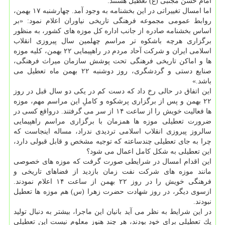
امام حسن مجتبی (ع) تعطیل هستند.
اما امسال تغییراتی در این بخشنامه به وجود آمد. چهارشنبه ۱۷ بهمن،
روابط عمومی مجموعه فرهنگی تاریخی نیاوران اعلام نمود: «بر
اساس بخشنامه صادره از جانب اداره كل موزه های كشور، به منظور
برگزاری هرچه باشكوه تر مراسم چهلمین سال پیروزی انقلاب
اسلامی ایران و شركت آحاد مردم در راهپیمایی ۲۲ بهمن، كلیه موزه
ها و اماكن تاریخی فرهنگی تحت پوشش سازمان میراث فرهنگی،
صنایع دستی و گردشگری، روز دوشنبه ۲۲ بهمن ماه تعطیل می
باشد.»
این اتفاق در حالی رخ داد كه دست كم در یكی دو سال قبل در روز
۲۲ بهمن و پس از برگزاری پرشكوه و كاملِ این مراسم مهم، موزه
ها فعالیت خویش را از ساعت ۱۴ از سر می گرفتند. درواقع كسی در
ضرورت تعطیلی موزه ها همزمان با برگزاری مراسم راهپیمایی
سالروز پیروزی انقلاب اسلامی تردیدی ندراد، مساله اینجاست كه
چرا به جای تعطیلی چندساعته كه توجیه مشخص و قابل قبولی دارد،
این تعطیلی به شكل كامل اعمال می شود؟
این اقدام امسال در شرایطی صورت گرفت كه موزه های خصوصی
مانند موزه های شركت نفت زمان بازدید از فضاهای تاریخی و
فرهنگی خویش را در روز ۲۲ بهمن از ساعت ۱۴ اعلام نمودند.
ازسوی دیگر، در روز شهادت حضرت زهرا (س) هم موزه ها تعطیل
نبودند.
در این شرایط به نظر می آید بانیان این ماجرا، بیشتر به دنبال تولید
یك تعطیلی برای خود بودند، هر چند هنوز معلوم نیست این تعطیلی