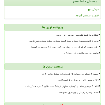
دوستان فقط سفر
فیش حج
قیمت بیسیم کنوود
پربیننده ترین ها
تنگه هرمز تحت نظام عبور بی ضرر قرار دارد
برخورد قانونی محیط زیست با صید کوسه ماهیان و سفره ماهیان خلیج فارس
رشد جمعیت گورخر ایرانی در پارک ملی کویر تولد 5 کره جدید در گرمسار
هزینه نصب نیروگاه خورشیدی خانگی
پربحث ترین ها
امنیت گردشگران و صیانت از طبیعت باید همزمان تامین گردد
آغاز مدیریت آفات در تعدادی از زیستگاه ها
کشف 2 تن چوب تاغ در کوهپایه اصفهان طی 24 ساعت اخیر 8 نفر دستگیر شدند
ساخت وساز در جنگل بدون مجوز ممنوعست