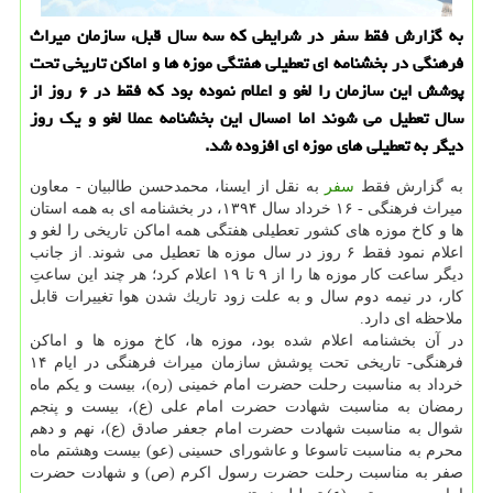
به گزارش فقط سفر در شرایطی كه سه سال قبل، سازمان میراث
فرهنگی در بخشنامه ای تعطیلی هفتگی موزه ها و اماكن تاریخی تحت
پوشش این سازمان را لغو و اعلام نموده بود كه فقط در ۶ روز از
سال تعطیل می شوند اما امسال این بخشنامه عملا لغو و یك روز
دیگر به تعطیلی های موزه ای افزوده شد.
به گزارش فقط
سفر
به نقل از ایسنا، محمدحسن طالبیان - معاون
میراث فرهنگی - ۱۶ خرداد سال ۱۳۹۴، در بخشنامه ای به همه استان
ها و كاخ موزه های كشور تعطیلی هفتگی همه اماكن تاریخی را لغو و
اعلام نمود فقط ۶ روز در سال موزه ها تعطیل می شوند. از جانب
دیگر ساعت كار موزه ها را از ۹ تا ۱۹ اعلام كرد؛ هر چند این ساعتِ
كار، در نیمه دوم سال و به علت زود تاریك شدن هوا تغییرات قابل
ملاحظه ای دارد.
در آن بخشنامه اعلام شده بود، موزه ها، كاخ موزه ها و اماكن
فرهنگی- تاریخی تحت پوشش سازمان میراث فرهنگی در ایام ۱۴
خرداد به مناسبت رحلت حضرت امام خمینی (ره)، بیست و یكم ماه
رمضان به مناسبت شهادت حضرت امام علی (ع)، بیست و پنجم
شوال به مناسبت شهادت حضرت امام جعفر صادق (ع)، نهم و دهم
محرم به مناسبت تاسوعا و عاشورای حسینی (عو) بیست وهشتم ماه
صفر به مناسبت رحلت حضرت رسول اكرم (ص) و شهادت حضرت