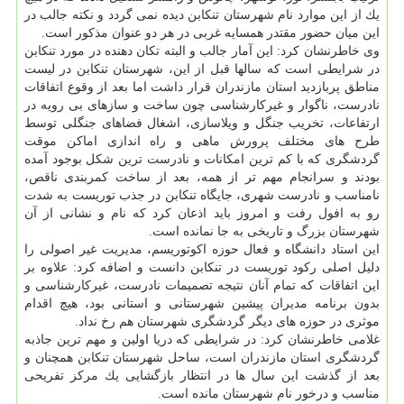
یك از این موارد نام شهرستان تنكابن دیده نمی گردد و نكته جالب در
این میان حضور مقتدر همسایه غربی در هر دو عنوان مذكور است.
وی خاطرنشان كرد: این آمار جالب و البته تكان دهنده در مورد تنكابن
در شرایطی است كه سالها قبل از این، شهرستان تنكابن در لیست
مناطق پربازدید استان مازندران قرار داشت اما بعد از وقوع اتفاقات
نادرست، ناگوار و غیركارشناسی چون ساخت و سازهای بی رویه در
ارتفاعات، تخریب جنگل و ویلاسازی، اشغال فضاهای جنگلی توسط
طرح ‎های مختلف پرورش ماهی و راه اندازی اماكن موقت
گردشگری كه با كم ترین امكانات و نادرست ترین شكل بوجود آمده
بودند و سرانجام مهم تر از همه، بعد از ساخت كمربندی ناقص،
نامناسب و نادرست شهری، جایگاه تنكابن در جذب توریست به شدت
رو به افول رفت و امروز باید اذعان كرد كه نام و نشانی از آن
شهرستان بزرگ و تاریخی به جا نمانده است.
این استاد دانشگاه و فعال حوزه اكوتوریسم، مدیریت غیر اصولی را
دلیل اصلی ركود توریست در تنكابن دانست و اضافه كرد: علاوه بر
این اتفاقات كه تمام آنان نتیجه تصمیمات نادرست، غیركارشناسی و
بدون برنامه مدیران پیشین شهرستانی و استانی بود، هیچ اقدام
موثری در حوزه های دیگر گردشگری شهرستان هم رخ نداد.
غلامی خاطرنشان كرد: در شرایطی كه دریا اولین و مهم ترین جاذبه
گردشگری استان مازندران است، ساحل شهرستان تنكابن همچنان و
بعد از گذشت این سال ها در انتظار بازگشایی یك مركز تفریحی
مناسب و درخور نام شهرستان مانده است.