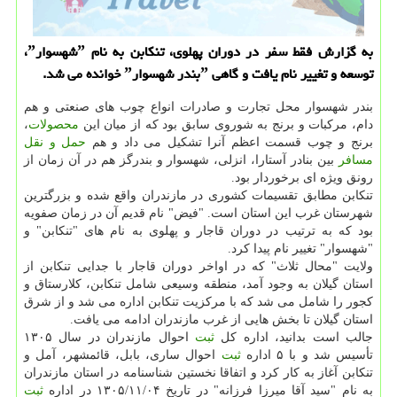
به گزارش فقط سفر در دوران پهلوی، تنكابن به نام ˮشهسوارˮ،
توسعه و تغییر نام یافت و گاهی ˮبندر شهسوارˮ خوانده می شد.
بندر شهسوار محل تجارت و صادرات انواع چوب های صنعتی و هم
دام، مركبات و برنج به شوروی سابق بود كه از میان این
محصولات
،
برنج و چوب قسمت اعظم آنرا تشكیل می داد و هم
حمل و نقل
مسافر
بین بنادر آستارا، انزلی، شهسوار و بندرگز هم در آن زمان از
رونق ویژه ای برخوردار بود.
تنكابن مطابق تقسیمات كشوری در مازندران واقع شده و بزرگترین
شهرستان غرب این استان است. "فیض" نام قدیم آن در زمان صفویه
بود كه به ترتیب در دوران قاجار و پهلوی به نام های "تنكابن" و
"شهسوار" تغییر نام پیدا كرد.
ولایت "محال ثلاث" كه در اواخر دوران قاجار با جدایی تنكابن از
استان گیلان به وجود آمد، منطقه وسیعی شامل تنكابن، كلارستاق و
كجور را شامل می شد كه با مركزیت تنكابن اداره می شد و از شرق
استان گیلان تا بخش هایی از غرب مازندران ادامه می یافت.
جالب است بدانید، اداره كل
ثبت
احوال مازندران در سال ۱۳۰۵
تأسیس شد و با ۵ اداره
ثبت
احوال ساری، بابل، قائمشهر، آمل و
تنكابن آغاز به كار كرد و اتفاقا نخستین شناسنامه در استان مازندران
به نام "سید آقا میرزا فرزانه" در تاریخ ۱۳۰۵/۱۱/۰۴ در اداره
ثبت