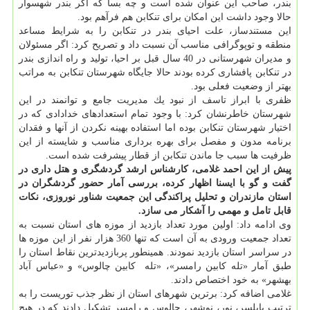
بندر، صاحب این عنوان شده است و چه بسا كه اگر بندر شهسوار
حالا وجود داشت این امكان برای تنكابن هم فرآهم بود.
این مستندساز، علت احیای بندر در تنكابن را به شرایط مساعد
منطقه و توپوگرافی مناسب آن نسبت داد و تصریح كرد: اگر مسئولان
و مدیران شهرستانی در 40 سال قبل بر احیا، تولید و راه اندازی بندر
در تنكابن پافشاری كرده بودند حالا جایگاه شهرستان تنكابن به مراتب
بهتر از وضعیت فعلی بود.
ظفری با ابراز تاسف از نبود یك مدیریت جامع و توانمند در این
شهرستان خاطرنشان كرد: با وجود تمام استعدادهای خدادادی كه در
اختیار شهرستان تنكابن بوده اما استفاده بهینه نكردن از آنها و فقدان
برنامه مدون و مفصل برای بهره برداری مناسب و شایسته از این
ظرفیت ها سبب جا ماندن تنكابن از قطار پیشرفت شده است.
پیش از این احمد غلامی، كارشناس ارشد گردشگری و هتل داری در
گفت و گو با ایسنا اظهار كرده، بررسی آمار حضور گردشگران در
استان مازندران و تحلیل پراكندگی این جمعیت شناور نوروزی، نكات
قابل تامل و مهمی را آشكار می سازد.
وی ادامه داد: اولین مورد تعداد بازدید از موزه های استان نسبت به
تعداد جمعیت ورودی به آن است كه تنها 360 هزار نفر از این موزه ها
در سراسر استان بازدید نمودند. همینطور پربازدیدترین نقاط استان را
طبق آمار «تله ‏كابین رامسر»، «تله ‎ كابین چالوس» و «عباس آباد
بهشهر» به خود اختصاص دادند.
غلامی اضافه كرد: برترین شهرهای استان از نظر جذب توریست را به
ترتیب بابلسر، نور، نوشهر، چالوس و رامسر تشكیل دادند كه در هیچ