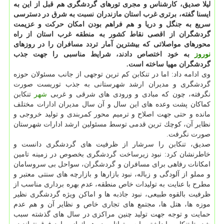
لیلا صدیق، كارشناس و مجری تورهای گردشگری هم قبل از این به
ایسنا گفته، برتری غرب استان مازندران نسبت به شرق در دسترسی
سریع به جنگل و دریا و هم فراهم بودن امكان حركت و عزیمت
گردشگران از اقصی نقاط كشور به منطقه غرب استان از راه
محورهای مواصلاتی كه بیشترین آمار تردد مسافران را در روزهای
نوروز
به خود اختصاص دادند، شرایط مناسبی را جهت جذب
گردشگران مهیا ساخته است.
وی ادامه داد: اما در تنكابن كم ترین توجهی از جانب مسئولان حوزه
گردشگری و مدیران ارشد شهرستانی به جذب توریست صورت
نگرفته، چون كه مبادی و ورودی‏ های شرقی و غربی
شهر
تنكابن
كماكان پشت وعده های این سال و آن سال مدیران ادارات مختلف
مانده و حتی جهت اصلاح و ترمیم محور كمربندی و تولید خروجی و
نظایر آن، كوچك ترین قدمی توسط مسئولین ارشد ادارات شهرستان
صورت نگرفت.
صدیق، تنكابن را سرشار از ظرفیت های گردشگری دانست و
خاطرنشان كرد: نبود زیرساخت گردشگری بخصوص در زمینه تامین
امكانات رفاهی برای مسافران و گردشگران، سواحل بی ‎سروسامان
و مملو از آلودگی و زباله، نبود بازارها و بازارچه‏ های سنتی معتبر و
مطرح با عنایت به تولیدات خاص منطقه، عدم بهره برداری مناسب از
ظرفیت بالقوه طبیعی، نبود جاذبه ‏ها و اماكن ویژه گردشگری نظیر
موزه ها، هتل ها، مجتمع های تجاری خاص و نظایر آن و هم عدم
حمایت و توجه جهت تولید چنین مراكزی در سال های گذشته سبب