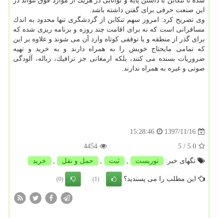
شده تا تنكابن با داشتن پایه و توانایی در هریك از موارد فوق نتواند در
این صنعت حرفی برای گفتن داشته باشد.
وی تصریح كرد: امروز سهم تنكابن از گردشگری تنها محدود به اندك
مسافرانی است كه نه برای اقامت چند روزه و برنامه ریزی شده كه
برای گذر از منطقه و یا توقفی كوتاه وارد آن می شوند و علاوه بر این
كه تمامی مایحتاج خویش را به همراه دارند و به خرید و تهیه
ضروریات بسنده می كنند، بلكه ارمغانی جز ترافیك، زباله، آلودگی
صوتی و غیره به همراه ندارند.
1397/11/16
15:28:46
4454
/ 5
5.0
تگهای خبر:
توریست
,
ثبت
,
حمل و نقل
,
خرید
این مطلب را می پسندید؟
(0)
(1)