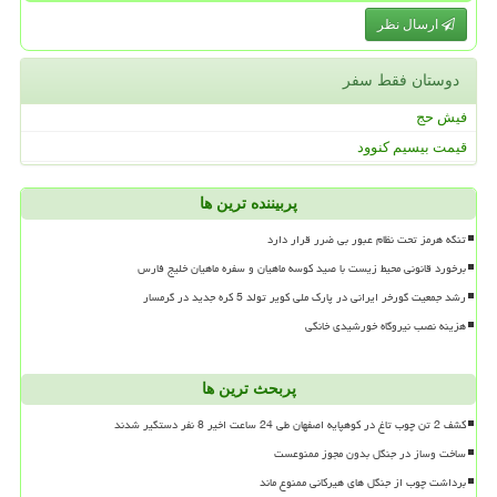
ارسال نظر
دوستان فقط سفر
فیش حج
قیمت بیسیم کنوود
پربیننده ترین ها
تنگه هرمز تحت نظام عبور بی ضرر قرار دارد
برخورد قانونی محیط زیست با صید کوسه ماهیان و سفره ماهیان خلیج فارس
رشد جمعیت گورخر ایرانی در پارک ملی کویر تولد 5 کره جدید در گرمسار
هزینه نصب نیروگاه خورشیدی خانگی
پربحث ترین ها
کشف 2 تن چوب تاغ در کوهپایه اصفهان طی 24 ساعت اخیر 8 نفر دستگیر شدند
ساخت وساز در جنگل بدون مجوز ممنوعست
برداشت چوب از جنگل های هیرکانی ممنوع ماند