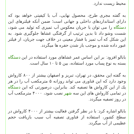
محیط زیست ندارد.
به گفته مجری طرح، محصول نهایی، آب با كیفیتی خواهد بود كه
دارای استانداردهای داخلی و جهانی است؛ ضمن آنكه فیلترهای این
دستگاه
را می توان با جریان معكوس آب تمیزی كه تولید می شود،
شست وشو داد تا بدین ترتیب از گرفتگی غشاها جلوگیری شود. به
این شكل كه آب تمیز با فشار معینی در خلاف جهت جریان، از فیلتر
عبور داده شده و موجب باز شدن حفره ها میگردد.
بابالو افزود: بر این اساس عمر غشاهای مورد استفاده در این
دستگاه
بسته به نوع پساب مورد استفاده، بین ۵ تا ۱۰ سال است.
به گفته این محقق، در تهران، تبریز و اصفهان بیشتر از ۸۰۰ كارواش
وجود دارد كه این فناوری می تواند روزانه ۵ مترمكعب آب را در هر
یك از این كارواش ها تصفیه كند. بنابراین، درصورتی كه این
دستگاه
در تمامی كارواش های این سه
شهر
نصب شود، ۴۰۰۰ مترمكعب آب
در روز تصفیه میگردد.
بابالو اشاره كرد: با در نظر گرفتن فعالیت بیشتر از ۴۰۰۰ كارواش در
سطح كشور، استفاده از فناوری تصفیه آب سبب بازیافت حجم
عظیمی از آب میگردد.