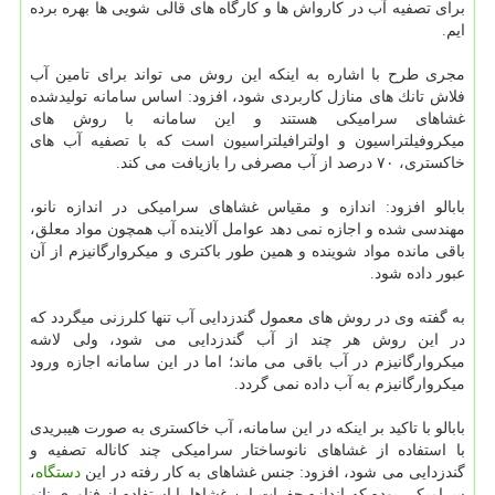
برای تصفیه آب در كارواش ها و كارگاه های قالی شویی ها بهره برده
ایم.
مجری طرح با اشاره به اینكه این روش می تواند برای تامین آب
فلاش تانك های منازل كاربردی شود، افزود: اساس سامانه تولیدشده
غشاهای سرامیكی هستند و این سامانه با روش های
میكروفیلتراسیون و اولترافیلتراسیون است كه با تصفیه آب های
خاكستری، ۷۰ درصد از آب مصرفی را بازیافت می كند.
بابالو افزود: اندازه و مقیاس غشاهای سرامیكی در اندازه نانو،
مهندسی شده و اجازه نمی دهد عوامل آلاینده آب همچون مواد معلق،
باقی مانده مواد شوینده و همین طور باكتری و میكروارگانیزم از آن
عبور داده شود.
به گفته وی در روش های معمول گندزدایی آب تنها كلرزنی میگردد كه
در این روش هر چند از آب گندزدایی می شود، ولی لاشه
میكروارگانیزم در آب باقی می ماند؛ اما در این سامانه اجازه ورود
میكروارگانیزم به آب داده نمی گردد.
بابالو با تاكید بر اینكه در این سامانه، آب خاكستری به صورت هیبریدی
با استفاده از غشاهای نانوساختار سرامیكی چند كاناله تصفیه و
گندزدایی می شود، افزود: جنس غشاهای به كار رفته در این
دستگاه
،
سرامیكی بوده كه اندازه حفرات این غشاها با استفاده از فناوری نانو