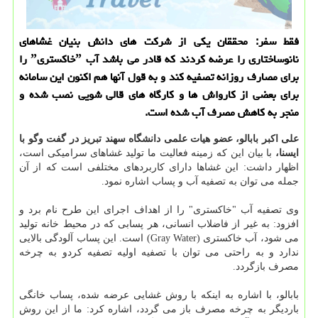
فقط سفر: محققان یكی از شركت های دانش بنیان غشاهای
نانوساختاری را عرضه كردند كه قادر می باشد آب ˮخاكستریˮ را
برای مصارف روزانه تصفیه كند و به قول آنها هم اكنون این سامانه
برای بعضی از كارواش ها و كارگاه های قالی شویی نصب شده و
منجر به كاهش مصرف آب شده است.
علی اكبر بابالو، عضو هیات علمی دانشگاه سهند تبریز در گفت وگو با
ایسنا،
با بیان این كه زمینه فعالیت ما تولید غشاهای سرامیكی است،
اظهار داشت: این غشاها دارای كاربردهای مختلفی است كه از آن
جمله می توان به تصفیه آب و پساب اشاره نمود.
وی تصفیه آب "خاكستری" را از اهداف اجرای این طرح نام برد و
افزود: به غیر از فاضلاب انسانی، هر پسابی كه در محیط خانه تولید
می شود، آب خاكستری (Gray Water) است. این پساب آلودگی بالایی
ندارد و به راحتی می توان با تصفیه اولیه تصفیه كردو به چرخه
مصرف بازگردد.
بابالو، با اشاره به اینكه با روش غشایی عرضه شده، پساب خانگی
باردیگر به چرخه مصرف باز می گردد، اشاره كرد: ما از این روش