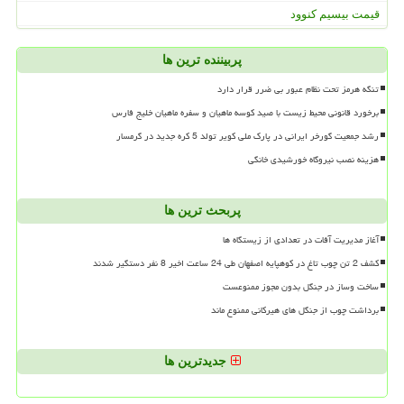
قیمت بیسیم کنوود
پربیننده ترین ها
تنگه هرمز تحت نظام عبور بی ضرر قرار دارد
برخورد قانونی محیط زیست با صید کوسه ماهیان و سفره ماهیان خلیج فارس
رشد جمعیت گورخر ایرانی در پارک ملی کویر تولد 5 کره جدید در گرمسار
هزینه نصب نیروگاه خورشیدی خانگی
پربحث ترین ها
آغاز مدیریت آفات در تعدادی از زیستگاه ها
کشف 2 تن چوب تاغ در کوهپایه اصفهان طی 24 ساعت اخیر 8 نفر دستگیر شدند
ساخت وساز در جنگل بدون مجوز ممنوعست
برداشت چوب از جنگل های هیرکانی ممنوع ماند
جدیدترین ها