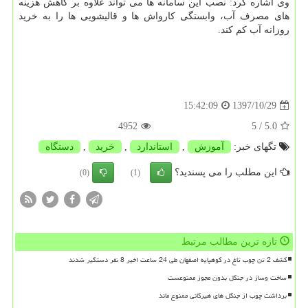
وی اشاره كرد: نصب این سامانه ها می تواند علاوه بر كاهش هزینه
های مصرف آب، وابستگی كارواش ها و قالیشویی ها را به خرید
روزانه آب كم كند.
1397/10/29
15:42:09
4952
/ 5
5.0
تگهای خبر:
آموزش
,
استاندارد
,
خرید
,
دستگاه
این مطلب را می پسندید؟
(0)
(1)
تازه ترین مطالب مرتبط
کشف 2 تن چوب تاغ در کوهپایه اصفهان طی 24 ساعت اخیر 8 نفر دستگیر شدند
ساخت وساز در جنگل بدون مجوز ممنوعست
برداشت چوب از جنگل های هیرکانی ممنوع ماند