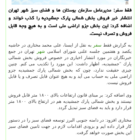
فقط سفر: مدیرعامل سازمان بوستان ها و فضای سبز شهر تهران
انتشار خبر فروش بخش شمالی پارك جمشیدیه را كذب خواند و
اضافه كرد: این بخش جزو اراضی ملی است و به هیچ وجه قابل
فروش و تصرف نیست.
به گزارش فقط
سفر
به نقل از ایسنا، علی محمد مختاری در حاشیه
یكصد و هفتمین جلسه علنی شورای اسلامی
شهر
تهران در جمع
خبرنگاران در مورد انتشار اخباری در خصوص فروش بخش شمالی
پارك "جمشیدیه، اظهار داشت: این مورد را تكذیب می كنم. چنین
چیزی حقیقت ندارد، چون كه بخش شمالی پارك جمشیدیه جزو
اراضی ملی به حساب می آید و به هیچ عنوان قابل تصرف و یا قابل
فروش نیست.
وی اضافه كرد: بر مبنای قانون ارتفاعات بالای ۱۸۰۰ متر قابل فروش
نیستند و بخش شمالی پارك جمشیدیه هم در ارتفاع بالای ۱۸۰۰ متر
قرار دارد و باید به فضای سبز تبدیل گردد.
مختاری افزود: در دامنه جنوبی البرز توسعه فضای سبز را در دستور
كار قرار داده ایم و بزودی اقدامات لازم در جهت تامین فضای سبز
این بخش صورت خواهد گرفت.