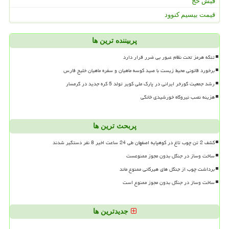
فیش حج
قیمت بیسیم کنوود
پربیننده ترین ها
تنگه هرمز تحت نظام عبور بی ضرر قرار دارد
برخورد قانونی محیط زیست با صید کوسه ماهیان و سفره ماهیان خلیج فارس
رشد جمعیت گورخر ایرانی در پارک ملی کویر تولد 5 کره جدید در گرمسار
هزینه نصب نیروگاه خورشیدی خانگی
پربحث ترین ها
کشف 2 تن چوب تاغ در کوهپایه اصفهان طی 24 ساعت اخیر 8 نفر دستگیر شدند
ساخت وساز در جنگل بدون مجوز ممنوعست
برداشت چوب از جنگل های هیرکانی ممنوع ماند
ساخت وساز در جنگل بدون مجوز ممنوع است
جدیدترین ها